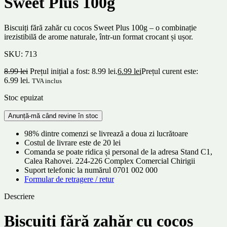
Sweet Plus 100g
Biscuiți fără zahăr cu cocos Sweet Plus 100g – o combinație
irezistibilă de arome naturale, într-un format crocant și ușor.
SKU:
713
8.99
lei
Prețul inițial a fost: 8.99 lei.
6.99
lei
Prețul curent este:
6.99 lei.
TVA inclus
Stoc epuizat
98% dintre comenzi se livrează a doua zi lucrătoare
Costul de livrare este de 20 lei
Comanda se poate ridica și personal de la adresa Stand C1,
Calea Rahovei. 224-226 Complex Comercial Chirigii
Suport telefonic la numărul 0701 002 000
Formular de retragere / retur
Descriere
Biscuiți fără zahăr cu cocos