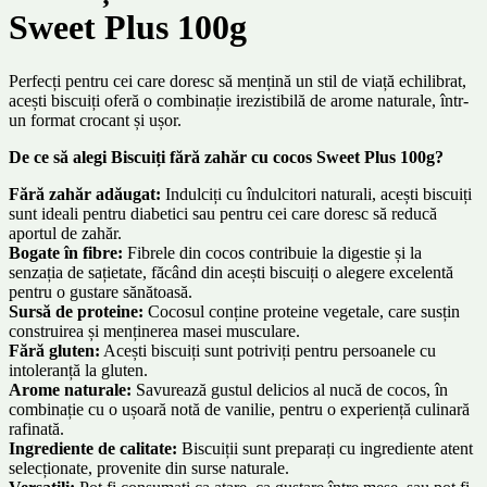
Sweet Plus 100g
Perfecți pentru cei care doresc să mențină un stil de viață echilibrat,
acești biscuiți oferă o combinație irezistibilă de arome naturale, într-
un format crocant și ușor.
De ce să alegi Biscuiți fără zahăr cu cocos Sweet Plus 100g?
Fără zahăr adăugat:
Indulciți cu îndulcitori naturali, acești biscuiți
sunt ideali pentru diabetici sau pentru cei care doresc să reducă
aportul de zahăr.
Bogate în fibre:
Fibrele din cocos contribuie la digestie și la
senzația de sațietate, făcând din acești biscuiți o alegere excelentă
pentru o gustare sănătoasă.
Sursă de proteine:
Cocosul conține proteine vegetale, care susțin
construirea și menținerea masei musculare.
Fără gluten:
Acești biscuiți sunt potriviți pentru persoanele cu
intoleranță la gluten.
Arome naturale:
Savurează gustul delicios al nucă de cocos, în
combinație cu o ușoară notă de vanilie, pentru o experiență culinară
rafinată.
Ingrediente de calitate:
Biscuiții sunt preparați cu ingrediente atent
selecționate, provenite din surse naturale.