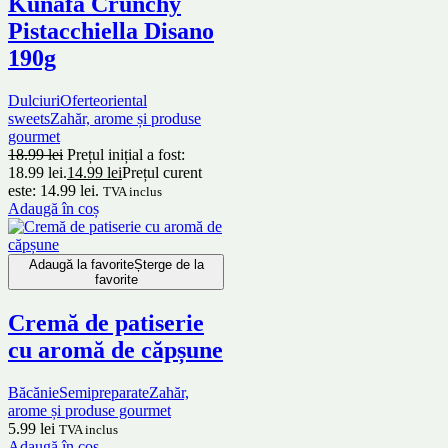
Kunafa Crunchy
Pistacchiella Disano
190g
Dulciuri
Oferte
oriental
sweets
Zahăr, arome și produse
gourmet
18.99
lei
Prețul inițial a fost:
18.99 lei.
14.99
lei
Prețul curent
este: 14.99 lei.
TVA inclus
Adaugă în coș
Adaugă la favorite
Șterge de la
favorite
Cremă de patiserie
cu aromă de căpșune
Băcănie
Semipreparate
Zahăr,
arome și produse gourmet
5.99
lei
TVA inclus
Adaugă în coș