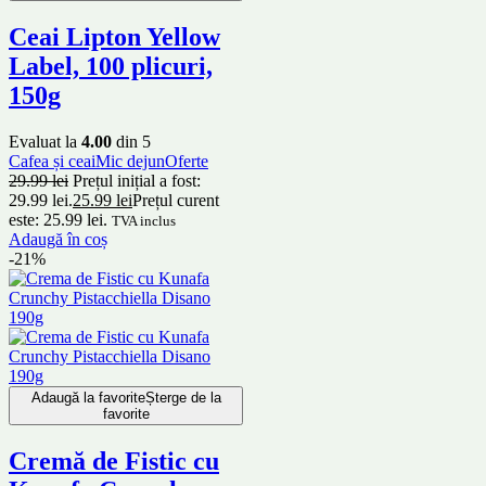
Ceai Lipton Yellow
Label, 100 plicuri,
150g
Evaluat la
4.00
din 5
Cafea și ceai
Mic dejun
Oferte
29.99
lei
Prețul inițial a fost:
29.99 lei.
25.99
lei
Prețul curent
este: 25.99 lei.
TVA inclus
Adaugă în coș
-21%
Adaugă la favorite
Șterge de la
favorite
Cremă de Fistic cu