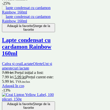
-25%
Adaugă la favorite
Șterge de la
favorite
Lapte condensat cu
cardamon Rainbow
160ml
Cafea și ceai
Lactate
Oferte
Unt și
amestecuri lactate
7.99
lei
Prețul inițial a fost:
7.99 lei.
5.99
lei
Prețul curent este:
5.99 lei.
TVA inclus
Adaugă în coș
-13%
Adaugă la favorite
Șterge de la
favorite