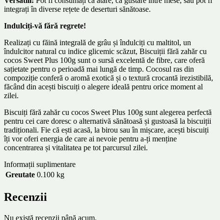
Versatili:
Pot fi consumați ca atare, ca gustare între mese, sau pot fi
integrați în diverse rețete de deserturi sănătoase.
Indulciți-vă fără regrete!
Realizați cu făină integrală de grâu și îndulciți cu maltitol, un
îndulcitor natural cu indice glicemic scăzut, Biscuiții fără zahăr cu
cocos Sweet Plus 100g sunt o sursă excelentă de fibre, care oferă
sațietate pentru o perioadă mai lungă de timp. Cocosul ras din
compoziție conferă o aromă exotică și o textură crocantă irezistibilă,
făcând din acești biscuiți o alegere ideală pentru orice moment al
zilei.
Biscuiți fără zahăr cu cocos Sweet Plus 100g sunt alegerea perfectă
pentru cei care doresc o alternativă sănătoasă și gustoasă la biscuiții
tradiționali. Fie că ești acasă, la birou sau în mișcare, acești biscuiți
îți vor oferi energia de care ai nevoie pentru a-ți menține
concentrarea și vitalitatea pe tot parcursul zilei.
Informații suplimentare
Greutate
0.100 kg
Recenzii
Nu există recenzii până acum.