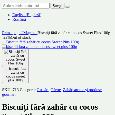
Șterge
English
(
Engleză
)
Română
Prima pagină
Magazin
Biscuiți fără zahăr cu cocos Sweet Plus 100g
-22%
Out of stock
SKU:
713
Categorii:
Gustări
,
Oferte
,
Zahăr, arome și produse
gourmet
Biscuiți fără zahăr cu cocos