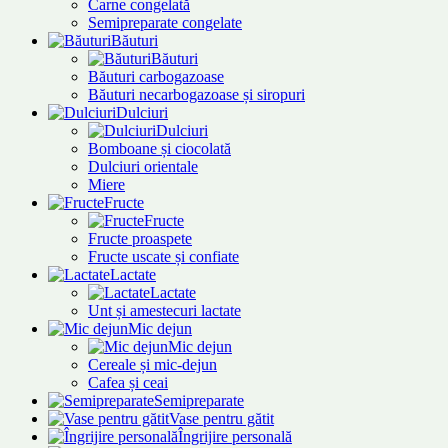
Carne congelată
Semipreparate congelate
Băuturi
Băuturi
Băuturi carbogazoase
Băuturi necarbogazoase și siropuri
Dulciuri
Dulciuri
Bomboane și ciocolată
Dulciuri orientale
Miere
Fructe
Fructe
Fructe proaspete
Fructe uscate și confiate
Lactate
Lactate
Unt și amestecuri lactate
Mic dejun
Mic dejun
Cereale și mic-dejun
Cafea și ceai
Semipreparate
Vase pentru gătit
Îngrijire personală