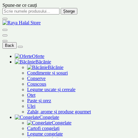
Spune-ne ce cauți
Șterge
Back
Oferte
Băcănie
Băcănie
Condimente și sosuri
Conserve
Couscous
Legume uscate și cereale
Otet
Paste și orez
Ulei
Zahăr, arome și produse gourmet
Congelate
Congelate
Cartofi congelați
Legume congelate