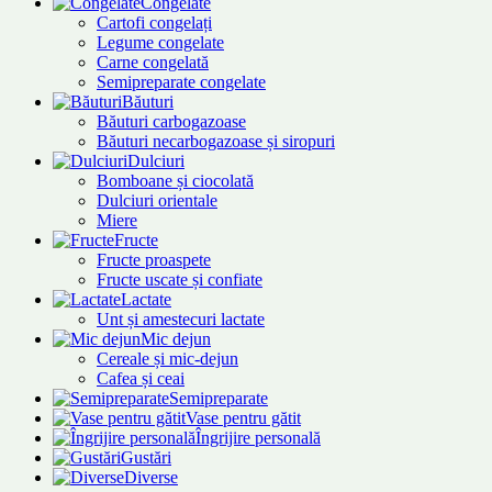
Congelate
Cartofi congelați
Legume congelate
Carne congelată
Semipreparate congelate
Băuturi
Băuturi carbogazoase
Băuturi necarbogazoase și siropuri
Dulciuri
Bomboane și ciocolată
Dulciuri orientale
Miere
Fructe
Fructe proaspete
Fructe uscate și confiate
Lactate
Unt și amestecuri lactate
Mic dejun
Cereale și mic-dejun
Cafea și ceai
Semipreparate
Vase pentru gătit
Îngrijire personală
Gustări
Diverse