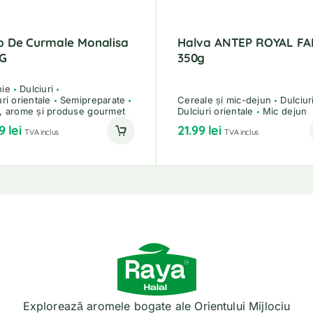
p De Curmale Monalisa
Halva ANTEP ROYAL FA
 G
350g
nie
Dulciuri
uri orientale
Semipreparate
Cereale și mic-dejun
Dulciur
, arome și produse gourmet
Dulciuri orientale
Mic dejun
99
lei
21.99
lei
TVA inclus
TVA inclus
Explorează aromele bogate ale Orientului Mijlociu