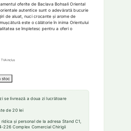
namentul oferite de Baclava Bohsali Oriental
orientale autentice sunt o adevărată bucurie
bțiri de aluat, nuci crocante și arome de
 mușcătură este o călătorie în inima Orientului
calitatea se împletesc pentru a oferi o
TVA inclus
 se livrează a doua zi lucrătoare
ste de 20 lei
idica și personal de la adresa Stand C1,
4-226 Complex Comercial Chirigii