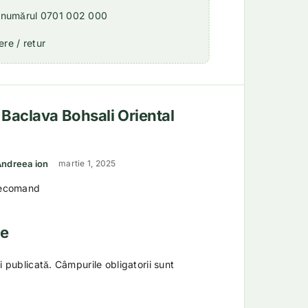
a numărul 0701 002 000
re / retur
u
Baclava Bohsali Oriental
luat la
5
din 5
Andreea ion
martie 1, 2025
ecomand
ie
i publicată.
Câmpurile obligatorii sunt