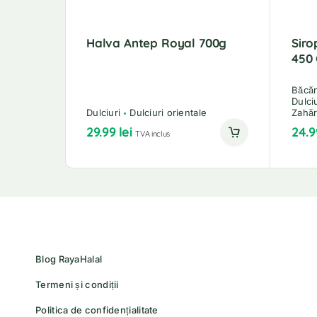
Halva Antep Royal 700g
Siro
450
Băcă
Dulci
Dulciuri
Dulciuri orientale
Zahăr
29.99
lei
24.
TVA inclus
Blog RayaHalal
Termeni și condiții
Politica de confidențialitate