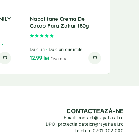
MILY
Napolitane Crema De
Cacao Fara Zahar 180g
Evaluat la
5.00
din 5
i
Dulciuri
Dulciuri orientale
12.99
lei
TVA inclus
CONTACTEAZĂ-NE
Email: contact@rayahalal.ro
DPO: protectia.datelor@rayahalal.ro
Telefon: 0701 002 000