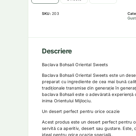
SKU:
203
Cate
Gust
Descriere
Baclava Bohsali Oriental Sweets
Baclava Bohsali Oriental Sweets este un deser
preparat cu ingrediente de cea mai bună cali
tradiționale transmise din generație în genera
baclava Bohsali este o adevărată experiență c
inima Orientului Mijlociu.
Un desert perfect pentru orice ocazie
Acest produs este un desert perfect pentru or
servită ca aperitiv, desert sau gustare. Este
ideal pentru orice ocazie specială.