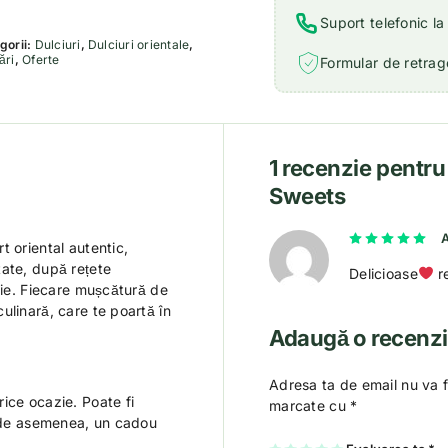
Suport telefonic l
gorii:
Dulciuri
,
Dulciuri orientale
,
ări
,
Oferte
Formular de retrage
1 recenzie pentr
Sweets
Eva
t oriental autentic,
tate, după rețete
Delicioase
r
ție. Fiecare mușcătură de
ulinară, care te poartă în
Adaugă o recenz
Adresa ta de email nu va f
ice ocazie. Poate fi
marcate cu
*
, de asemenea, un cadou