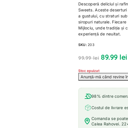
Descoperă deliciul și rafi
Sweets. Aceste deserturi 
a gustului, cu straturi su
siropuri naturale. Fiecare
Mijlociu, unde tradiția și 
experiență de neuitat.
SKU:
203
89.99
lei
99.99
lei
Stoc epuizat
98% dintre comenzi
Costul de livrare e
Comanda se poate r
Calea Rahovei. 22