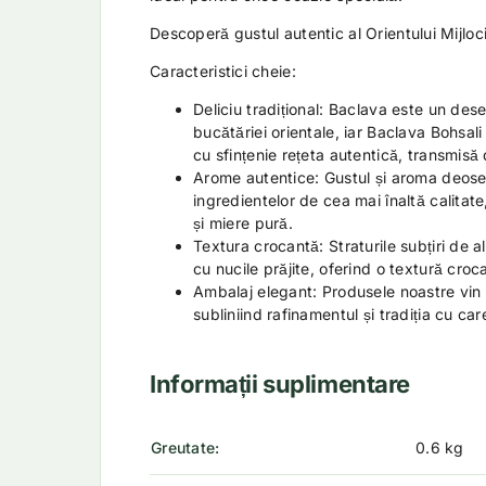
Descoperă gustul autentic al Orientului Mijloc
Caracteristici cheie:
Deliciu tradițional: Baclava este un des
bucătăriei orientale, iar Baclava Bohsal
cu sfințenie rețeta autentică, transmisă 
Arome autentice: Gustul și aroma deoseb
ingredientelor de cea mai înaltă calita
și miere pură.
Textura crocantă: Straturile subțiri de 
cu nucile prăjite, oferind o textură croc
Ambalaj elegant: Produsele noastre vin 
subliniind rafinamentul și tradiția cu car
Informații suplimentare
Greutate
0.6 kg