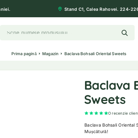
niei.
Stand C1, Calea Rahovei. 224-22
Prima pagină
Magazin
Baclava Bohsali Oriental Sweets
Baclava B
Sweets
Evaluat la
5.00
d
O recenzie clien
Baclava Bohsali Oriental S
Mușcătură!