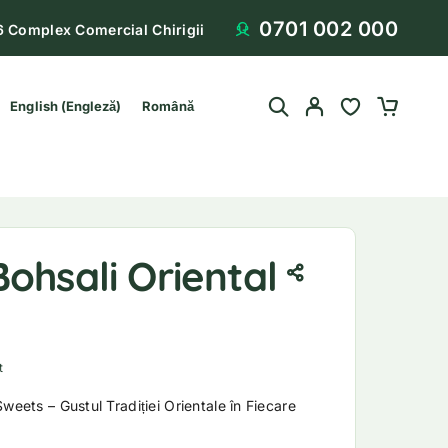
0701 002 000
6 Complex Comercial Chirigii
English
(
Engleză
)
Română
ohsali Oriental
in 5 pe baza unei singure evaluări
t
weets – Gustul Tradiției Orientale în Fiecare