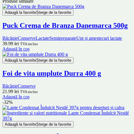
Produse similare
Adaugă la favorite
Șterge de la favorite
Puck Crema de Branza Danemarca 500g
Băcănie
Conserve
Lactate
Semipreparate
Unt și amestecuri lactate
39.99
lei
TVA inclus
Adaugă în coș
Adaugă la favorite
Șterge de la favorite
Foi de vita umplute Durra 400 g
Băcănie
Conserve
21.99
lei
TVA inclus
Adaugă în coș
-32%
Adaugă la favorite
Șterge de la favorite