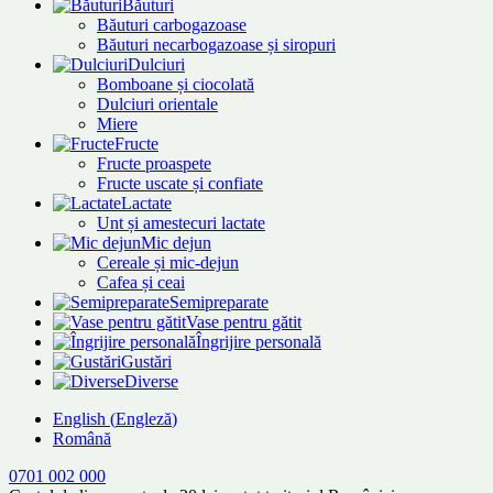
Băuturi
Băuturi carbogazoase
Băuturi necarbogazoase și siropuri
Dulciuri
Bomboane și ciocolată
Dulciuri orientale
Miere
Fructe
Fructe proaspete
Fructe uscate și confiate
Lactate
Unt și amestecuri lactate
Mic dejun
Cereale și mic-dejun
Cafea și ceai
Semipreparate
Vase pentru gătit
Îngrijire personală
Gustări
Diverse
English
(
Engleză
)
Română
0701 002 000