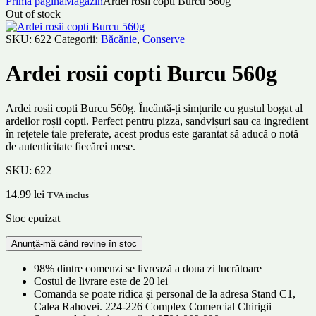
Prima pagină
Magazin
Ardei rosii copti Burcu 560g
Out of stock
SKU:
622
Categorii:
Băcănie
,
Conserve
Ardei rosii copti Burcu 560g
Ardei rosii copti Burcu 560g. Încântă-ți simțurile cu gustul bogat al
ardeilor roșii copti. Perfect pentru pizza, sandvișuri sau ca ingredient
în rețetele tale preferate, acest produs este garantat să aducă o notă
de autenticitate fiecărei mese.
SKU:
622
14.99
lei
TVA inclus
Stoc epuizat
98% dintre comenzi se livrează a doua zi lucrătoare
Costul de livrare este de 20 lei
Comanda se poate ridica și personal de la adresa Stand C1,
Calea Rahovei. 224-226 Complex Comercial Chirigii