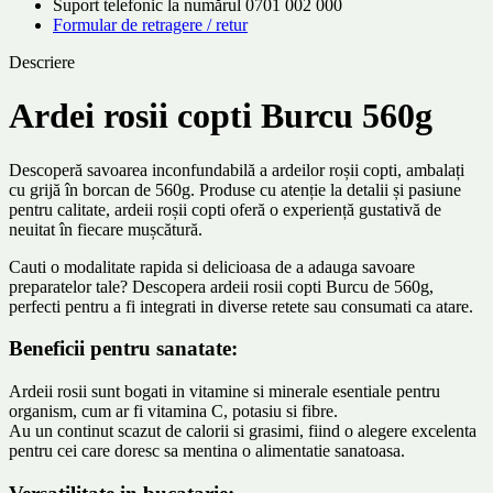
Suport telefonic la numărul 0701 002 000
Formular de retragere / retur
Descriere
Ardei rosii copti Burcu 560g
Descoperă savoarea inconfundabilă a ardeilor roșii copti, ambalați
cu grijă în borcan de 560g. Produse cu atenție la detalii și pasiune
pentru calitate, ardeii roșii copti oferă o experiență gustativă de
neuitat în fiecare mușcătură.
Cauti o modalitate rapida si delicioasa de a adauga savoare
preparatelor tale? Descopera ardeii rosii copti Burcu de 560g,
perfecti pentru a fi integrati in diverse retete sau consumati ca atare.
Beneficii pentru sanatate:
Ardeii rosii sunt bogati in vitamine si minerale esentiale pentru
organism, cum ar fi vitamina C, potasiu si fibre.
Au un continut scazut de calorii si grasimi, fiind o alegere excelenta
pentru cei care doresc sa mentina o alimentatie sanatoasa.