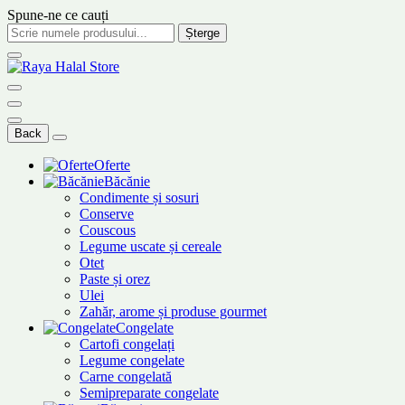
Spune-ne ce cauți
Șterge
Back
Oferte
Băcănie
Condimente și sosuri
Conserve
Couscous
Legume uscate și cereale
Otet
Paste și orez
Ulei
Zahăr, arome și produse gourmet
Congelate
Cartofi congelați
Legume congelate
Carne congelată
Semipreparate congelate