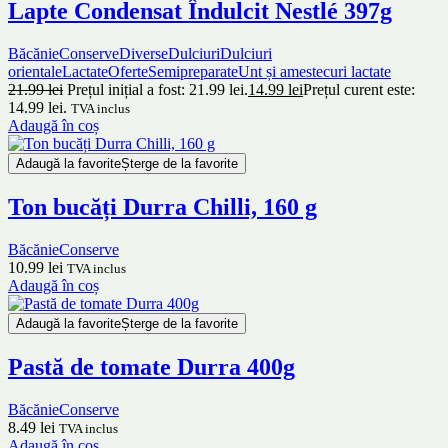
Lapte Condensat Îndulcit Nestlé 397g
Băcănie
Conserve
Diverse
Dulciuri
Dulciuri
orientale
Lactate
Oferte
Semipreparate
Unt și amestecuri lactate
21.99
lei
Prețul inițial a fost: 21.99 lei.
14.99
lei
Prețul curent este:
14.99 lei.
TVA inclus
Adaugă în coș
Adaugă la favorite
Șterge de la favorite
Ton bucăți Durra Chilli, 160 g
Băcănie
Conserve
10.99
lei
TVA inclus
Adaugă în coș
Adaugă la favorite
Șterge de la favorite
Pastă de tomate Durra 400g
Băcănie
Conserve
8.49
lei
TVA inclus
Adaugă în coș