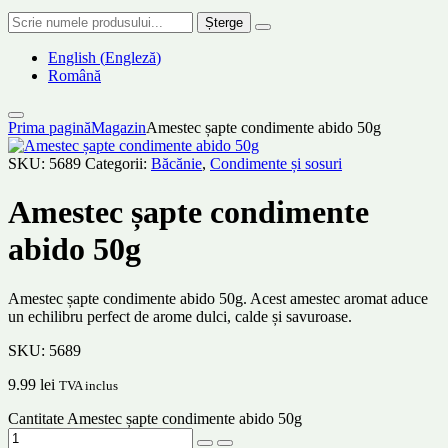
Șterge
English
(
Engleză
)
Română
Prima pagină
Magazin
Amestec șapte condimente abido 50g
SKU:
5689
Categorii:
Băcănie
,
Condimente și sosuri
Amestec șapte condimente
abido 50g
Amestec șapte condimente abido 50g. Acest amestec aromat aduce
un echilibru perfect de arome dulci, calde și savuroase.
SKU:
5689
9.99
lei
TVA inclus
Cantitate Amestec șapte condimente abido 50g