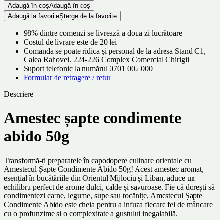
Adaugă în coș
Adaugă în coș
Adaugă la favorite
Șterge de la favorite
98% dintre comenzi se livrează a doua zi lucrătoare
Costul de livrare este de 20 lei
Comanda se poate ridica și personal de la adresa Stand C1,
Calea Rahovei. 224-226 Complex Comercial Chirigii
Suport telefonic la numărul 0701 002 000
Formular de retragere / retur
Descriere
Amestec șapte condimente
abido 50g
Transformă-ți preparatele în capodopere culinare orientale cu
Amestecul Șapte Condimente Abido 50g! Acest amestec aromat,
esențial în bucătăriile din Orientul Mijlociu și Liban, aduce un
echilibru perfect de arome dulci, calde și savuroase. Fie că dorești să
condimentezi carne, legume, supe sau tocănițe, Amestecul Șapte
Condimente Abido este cheia pentru a infuza fiecare fel de mâncare
cu o profunzime și o complexitate a gustului inegalabilă.