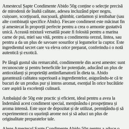
Amestecul Șapte Condimente Abido 50g conține o selecție precisă
de mirodenii de înaltă calitate, adesea incluzând piper negru,
cuișoare, scorțișoară, nucșoară, ghimbir, cardamon și ienibahar (sau
alte combinații specifice Abido). Fiecare condiment este măcinat fin
și amestecat în proporții perfecte pentru a crea o armonie gustativă
unică. Această mixtură versatilă poate fi folosită pentru a marina
carne de pui, miel sau vită, pentru a condimenta orezul, lintea, sau
pentru a da un plus de savoare sosurilor și legumelor la cuptor. Este
ingredientul secret care va eleva orice preparat, conferindu-i o notă
autentică și exotică.
Pe lângă gustul său remarcabil, condimentele din acest amestec sunt
recunoscute și pentru beneficiile lor potențiale, aducând un plus de
antioxidanți și proprietăți antiinflamatorii în dieta ta. Abido
garantează calitatea superioară a ingredientelor, asigurându-te că te
bucuri de un produs pur și intens aromat, esențial în orice bucătărie
care aspiră la excelență culinară.
Ambalajul de 50g este practic și eficient, ideal pentru a avea la
îndemână acest condiment special, menținându-i prospețimea și
aroma intensă. Este ușor de depozitat și de utilizat, permițându-ți să
experimentezi cu ușurință arome noi și să aduci un plus de
originalitate preparatelor tale.
Alege Amestecul Șapte Condimente Abido 50g pentru a aduce o