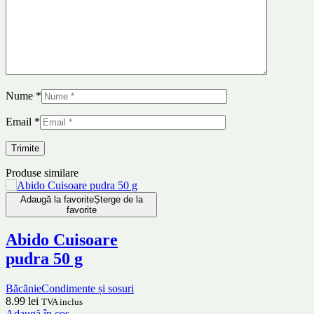
Nume
*
Email
*
Produse similare
Adaugă la favorite
Șterge de la
favorite
Abido Cuisoare
pudra 50 g
Băcănie
Condimente și sosuri
8.99
lei
TVA inclus
Adaugă în coș