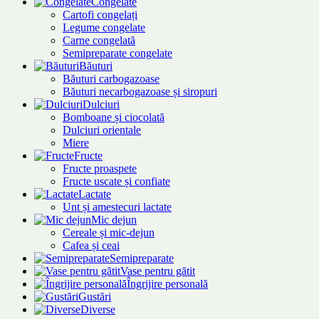
Congelate
Cartofi congelați
Legume congelate
Carne congelată
Semipreparate congelate
Băuturi
Băuturi carbogazoase
Băuturi necarbogazoase și siropuri
Dulciuri
Bomboane și ciocolată
Dulciuri orientale
Miere
Fructe
Fructe proaspete
Fructe uscate și confiate
Lactate
Unt și amestecuri lactate
Mic dejun
Cereale și mic-dejun
Cafea și ceai
Semipreparate
Vase pentru gătit
Îngrijire personală
Gustări
Diverse