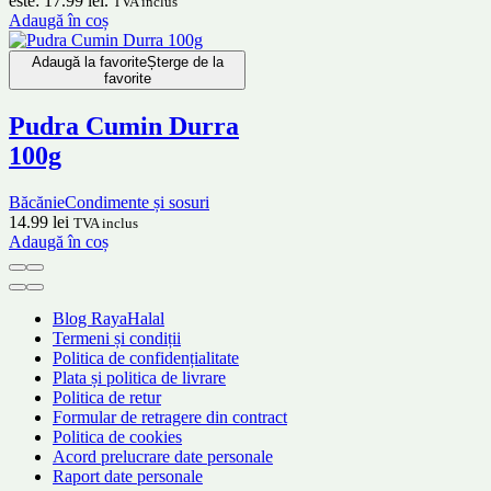
este: 17.99 lei.
TVA inclus
Adaugă în coș
Adaugă la favorite
Șterge de la
favorite
Pudra Cumin Durra
100g
Băcănie
Condimente și sosuri
14.99
lei
TVA inclus
Adaugă în coș
Blog RayaHalal
Termeni și condiții
Politica de confidențialitate
Plata și politica de livrare
Politica de retur
Formular de retragere din contract
Politica de cookies
Acord prelucrare date personale
Raport date personale