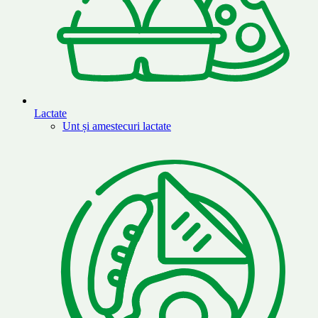
Lactate
Unt și amestecuri lactate