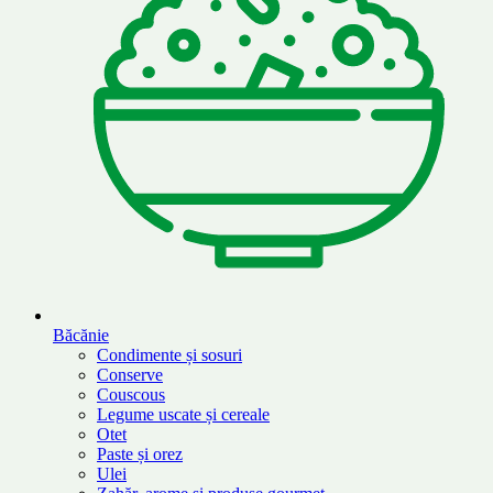
Băcănie
Condimente și sosuri
Conserve
Couscous
Legume uscate și cereale
Otet
Paste și orez
Ulei