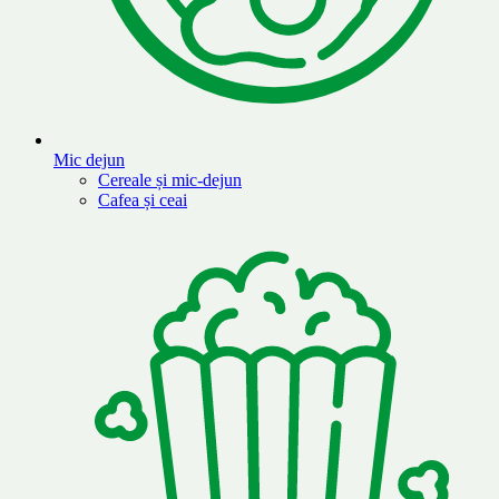
Mic dejun
Cereale și mic-dejun
Cafea și ceai