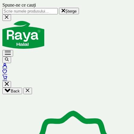
Spune-ne ce cauți
Șterge
Back