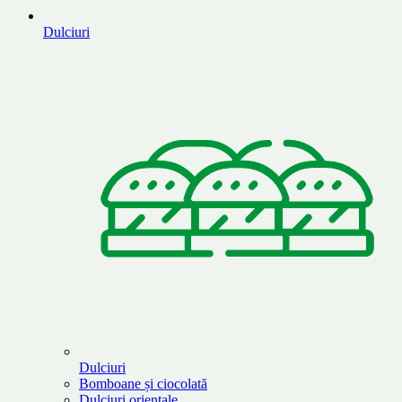
Dulciuri
Dulciuri
Bomboane și ciocolată
Dulciuri orientale