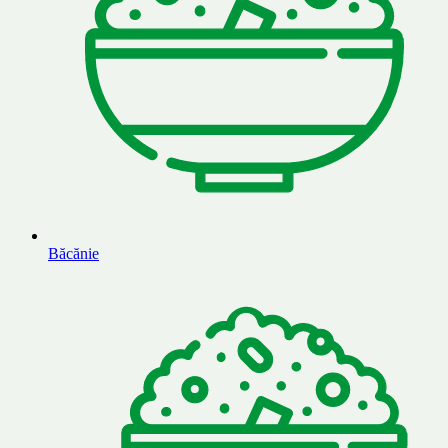
Băcănie