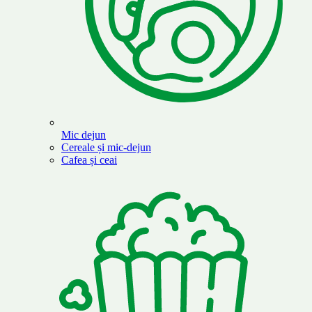
Mic dejun
Cereale și mic-dejun
Cafea și ceai