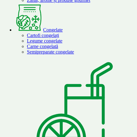
Zahăr, arome și produse gourmet
Congelate
Cartofi congelați
Legume congelate
Carne congelată
Semipreparate congelate