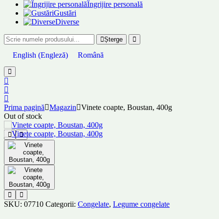
Îngrijire personală
Gustări
Diverse
Șterge
English
(
Engleză
)
Română
Prima pagină
Magazin
Vinete coapte, Boustan, 400g
Out of stock
SKU:
07710
Categorii:
Congelate
,
Legume congelate