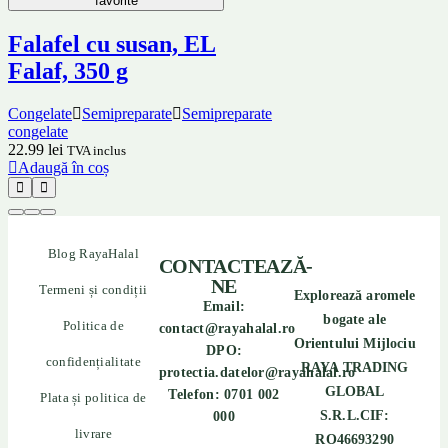
favorite
Falafel cu susan, EL
Falaf, 350 g
Congelate
Semipreparate
Semipreparate
congelate
22.99
lei
TVA inclus
Adaugă în coș
Blog RayaHalal
CONTACTEAZĂ-
NE
Termeni și condiții
Explorează aromele
Email:
bogate ale
Politica de
contact@rayahalal.ro
Orientului Mijlociu
DPO:
confidențialitate
RAYA TRADING
protectia.datelor@rayahalal.ro
GLOBAL
Telefon: 0701 002
Plata și politica de
S.R.L.CIF:
000
livrare
RO46693290