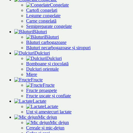
Congelate
Cartofi congelați
Legume congelate
Carne congelată
Semipreparate congelate
Băuturi
Băuturi
Băuturi carbogazoase
Băuturi necarbogazoase și siropuri
Dulciuri
Dulciuri
Bomboane și ciocolată
Dulciuri orientale
Miere
Fructe
Fructe
Fructe proaspete
Fructe uscate și confiate
Lactate
Lactate
Unt și amestecuri lactate
Mic dejun
Mic dejun
Cereale și mic-dejun