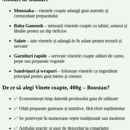
Moussaka
– vinetele coapte adaugă gust autentic și
cremozitate preparatului
Baba Ganoush
– mixează vinetele coapte cu tahini, usturoi și
lămâie pentru un dip delicios
Salate
– taie vinetele și adaugă-le în salate pentru textură și
savoare
Garnituri rapide
– servește vinetele coapte alături de carne,
pește sau preparate vegetale
Sandvișuri și wrapuri
– folosește vinetele ca ingredient
principal pentru gust intens și cremos
De ce să alegi Vinete coapte, 400g – Boustan?
✅ Economisești timp datorită produsului gata de utilizare
✅ Obții preparate gustoase și nutritive, fără efort suplimentar
✅ Se potrivește în numeroase rețete tradiționale sau moderne
✅ Ambalaj practic și ușor de depozitat la congelator