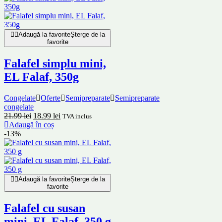
Adaugă la favorite
Șterge de la
favorite
Falafel simplu mini,
EL Falaf, 350g
Congelate
Oferte
Semipreparate
Semipreparate
congelate
21.99
lei
18.99
lei
TVA inclus
Adaugă în coș
-13%
Adaugă la favorite
Șterge de la
favorite
Falafel cu susan
mini, EL Falaf, 350 g