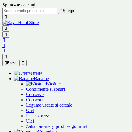
Spune-ne ce cauți
Șterge
Back
Oferte
Băcănie
Băcănie
Condimente și sosuri
Conserve
Couscous
Legume uscate și cereale
Otet
Paste și orez
Ulei
Zahăr, arome și produse gourmet
Congelate