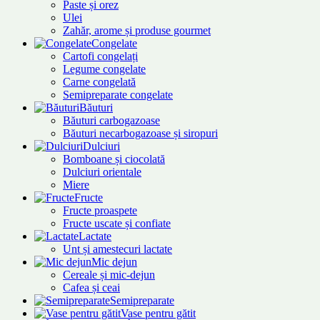
Paste și orez
Ulei
Zahăr, arome și produse gourmet
Congelate
Cartofi congelați
Legume congelate
Carne congelată
Semipreparate congelate
Băuturi
Băuturi carbogazoase
Băuturi necarbogazoase și siropuri
Dulciuri
Bomboane și ciocolată
Dulciuri orientale
Miere
Fructe
Fructe proaspete
Fructe uscate și confiate
Lactate
Unt și amestecuri lactate
Mic dejun
Cereale și mic-dejun
Cafea și ceai
Semipreparate
Vase pentru gătit