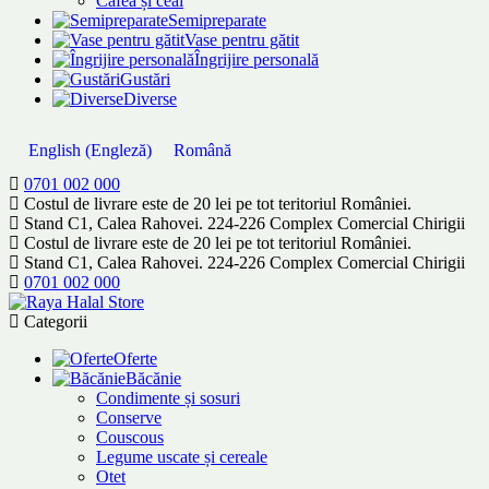
Cafea și ceai
Semipreparate
Vase pentru gătit
Îngrijire personală
Gustări
Diverse
English
(
Engleză
)
Română
0701 002 000
Costul de livrare este de 20 lei pe tot teritoriul României.
Stand C1, Calea Rahovei. 224-226 Complex Comercial Chirigii
Costul de livrare este de 20 lei pe tot teritoriul României.
Stand C1, Calea Rahovei. 224-226 Complex Comercial Chirigii
0701 002 000
Categorii
Oferte
Băcănie
Condimente și sosuri
Conserve
Couscous
Legume uscate și cereale
Otet