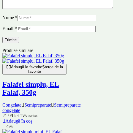
Nume
*
Email
*
Produse similare
Adaugă la favorite
Șterge de la
favorite
Falafel simplu, EL
Falaf, 350g
Congelate
Semipreparate
Semipreparate
congelate
21.99
lei
TVA inclus
Adaugă în coș
-14%