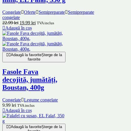
Congelate
Oferte
Semipreparate
Semipreparate
congelate
22.99
lei
19.99
lei
TVA inclus
Adaugă în coș
Adaugă la favorite
Șterge de la
favorite
Fasole Fava
decojită, jumătăți,
Boustan, 400g
Congelate
Legume congelate
9.99
lei
TVA inclus
Adaugă în coș
Adaugă la favorite
Șterge de la