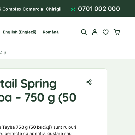
0701 002 000
6 Complex Comercial Chirigii
English
(
Engleză
)
Română
ăți)
ail Spring
ba – 750 g (50
s Tayba 750 g (50 bucăți)
sunt rulouri
e, perfecte ca aperitiv, gustare sau