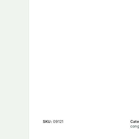
SKU:
09121
Cate
cong