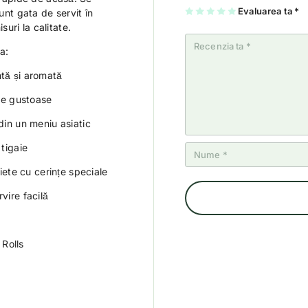
U
2
3
4
Evaluarea ta
5
*
unt gata de servit în
na
di
di
di
di
uri la calitate.
di
n
n
n
n
n
5
5
5
5
5
st
st
st
st
a:
st
el
el
el
el
el
e
e
e
e
e
ntă și aromată
ume gustoase
din un meniu asiatic
 tigaie
diete cu cerințe speciale
vire facilă
Rolls