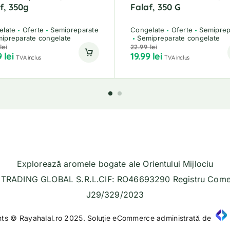
f, 350g
Falaf, 350 G
elate
Oferte
Semipreparate
Congelate
Oferte
Semiprep
ipreparate congelate
Semipreparate congelate
lei
22.99
lei
9
lei
19.99
lei
TVA inclus
TVA inclus
Explorează aromele bogate ale Orientului Mijlociu
TRADING GLOBAL S.R.L.CIF: RO46693290 Registru Comer
J29/329/2023
hts © Rayahalal.ro 2025. Soluție eCommerce administrată de