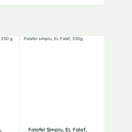
L
Falafel Simplu, EL Falaf,
Fasole 