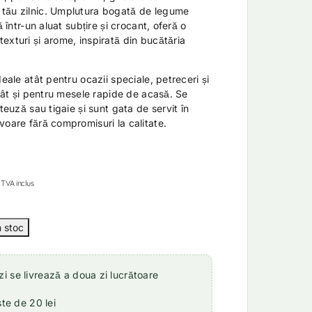
tău zilnic. Umplutura bogată de legume
ă într-un aluat subțire și crocant, oferă o
exturi și arome, inspirată din bucătăria
deale atât pentru ocazii speciale, petreceri și
 cât și pentru mesele rapide de acasă. Se
iteuză sau tigaie și sunt gata de servit în
voare fără compromisuri la calitate.
TVA inclus
 se livrează a doua zi lucrătoare
ste de 20 lei