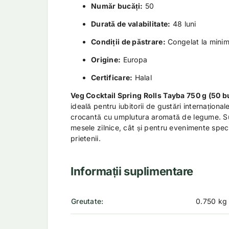
Număr bucăți:
50
Durată de valabilitate:
48 luni
Condiții de păstrare:
Congelat la mini
Origine:
Europa
Certificare:
Halal
Veg Cocktail Spring Rolls Tayba 750 g (50 b
ideală pentru iubitorii de gustări internațion
crocantă cu umplutura aromată de legume. Sun
mesele zilnice, cât și pentru evenimente specia
prietenii.
Informații suplimentare
Greutate
0.750 kg