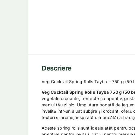
Descriere
Veg Cocktail Spring Rolls Tayba – 750 g (50 b
Veg Cocktail Spring Rolls Tayba 750 g (50 b
vegetale crocante, perfecte ca aperitiv, gus
meniul tău zilnic. Umplutura bogată de legume
învelită într-un aluat subțire și crocant, ofer
texturi și arome, inspirată din bucătăria tradiț
Aceste spring rolls sunt ideale atât pentru oca
aperitive pentru invitați, cât și pentru mesel