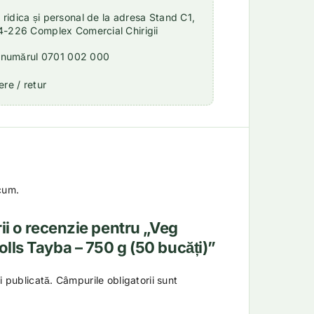
idica și personal de la adresa Stand C1,
4-226 Complex Comercial Chirigii
a numărul 0701 002 000
re / retur
cum.
rii o recenzie pentru „Veg
olls Tayba – 750 g (50 bucăți)”
i publicată.
Câmpurile obligatorii sunt