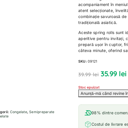
acompaniament în meniul 
atent selecționate, învelit
combinație savuroasă de t
tradițională asiatică.
Aceste spring rolls sunt i
aperitive pentru invitați,
prepară ușor în cuptor, fr
câteva minute, oferind sa
SKU:
09121
35.99
lei
39.99
lei
Stoc epuizat
gorii:
Congelate
,
Semipreparate
98% dintre comenzi
elate
Costul de livrare e