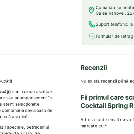
Comanda se poate r
Calea Rahovei. 22
Suport telefonic l
Formular de retrage
Recenzii
ucăți)
Nu există recenzii până a
ucăți)
sunt rulouri asiatice
Fii primul care sc
tare sau acompaniament în
 atent selecționate,
Cocktail Spring R
ă o combinație savuroasă de
ională asiatică.
Adresa ta de email nu va f
marcate cu
*
zii speciale, petreceri și
e rapide de acasă. Se