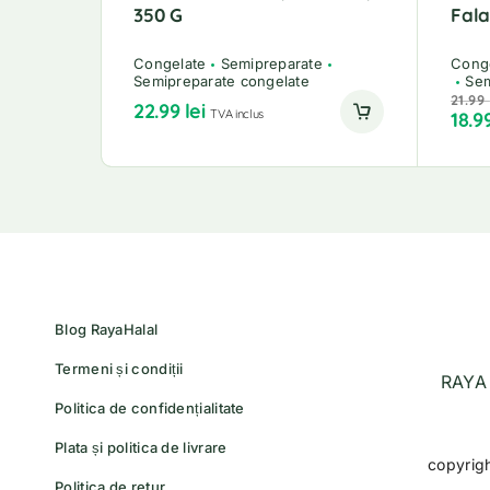
350 G
Fala
Congelate
Semipreparate
Cong
Semipreparate congelate
Sem
21.99
22.99
lei
TVA inclus
18.9
Blog RayaHalal
Termeni și condiții
RAYA 
Politica de confidențialitate
Plata și politica de livrare
copyrig
Politica de retur