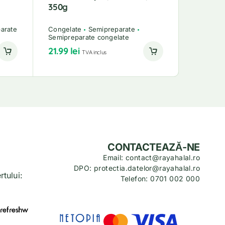
350g
Jumătăț
arate
Congelate
Semipreparate
Semipreparate congelate
Congelat
21.99
lei
9.99
lei
TVA inclus
CONTACTEAZĂ-NE
Email: contact@rayahalal.ro
DPO: protectia.datelor@rayahalal.ro
tului:
Telefon: 0701 002 000