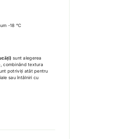
mum -18 °C
ucăți)
sunt alegerea
ale, combinând textura
t potriviți atât pentru
le sau întâlniri cu