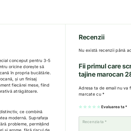
Recenzii
Nu există recenzii până a
ecial conceput pentru 3-5
Fii primul care sc
ntru oricine dorește să
cană în propria bucătărie.
tajine marocan 2
ocană, și un finisaj
ament fiecărei mese, fiind
Adresa ta de email nu va f
orativă atrăgătoare.
marcate cu
*
U
2
3
4
Evaluarea ta
5
*
na
di
di
di
di
distinctiv, ce combină
di
n
n
n
n
n
5
5
5
5
tatea modernă. Suprafața
5
st
st
st
st
 fără probleme, permițând
st
el
el
el
el
el
e
e
e
e
ri și arome, fără riscul de