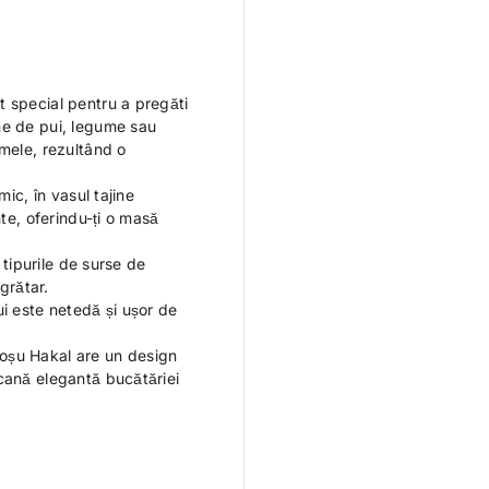
t special pentru a pregăti
ne de pui, legume sau
omele, rezultând o
mic, în vasul tajine
nte, oferindu-ți o masă
 tipurile de surse de
 grătar.
ui este netedă și ușor de
oșu Hakal are un design
cană elegantă bucătăriei