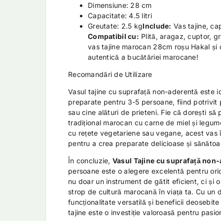
Dimensiune: 28 cm
Capacitate: 4.5 litri
Greutate: 2.5 kg
Include:
Vas tajine, ca
Compatibil cu:
Plită, aragaz, cuptor,
vas tajine marocan 28cm roșu Hakal și
autentică a bucătăriei marocane!
Recomandări de Utilizare
Vasul tajine cu suprafață non-aderentă este i
preparate pentru 3-5 persoane, fiind potrivit
sau cine alături de prieteni. Fie că dorești să 
tradițional marocan cu carne de miel și legu
cu rețete vegetariene sau vegane, acest vas îț
pentru a crea preparate delicioase și sănătoa
În concluzie,
Vasul Tajine cu suprafață non
persoane este o alegere excelentă pentru oric
nu doar un instrument de gătit eficient, ci și
strop de cultură marocană în viața ta. Cu un 
funcționalitate versatilă și beneficii deosebit
tajine este o investiție valoroasă pentru pasion