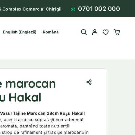
0701 002 000
6 Complex Comercial Chirigii
English
(
Engleză
)
Română
ne marocan
u Hakal
u Vasul Tajine Marocan 28cm Roșu Hakal!
, acest tajine cu suprafață non-aderentă
 aromată, păstrând toate nutrienții
 strop de rafinament și tradiție marocană în