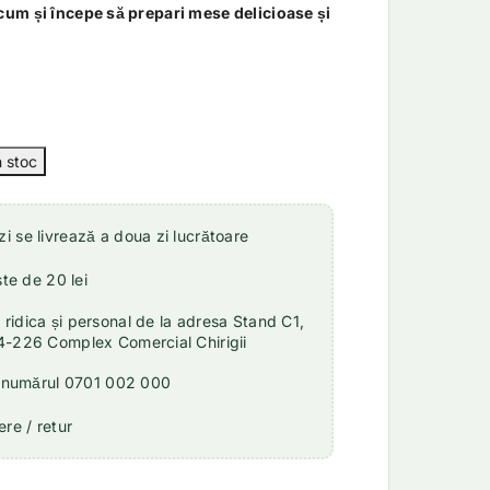
m și începe să prepari mese delicioase și
 se livrează a doua zi lucrătoare
ste de 20 lei
idica și personal de la adresa Stand C1,
4-226 Complex Comercial Chirigii
a numărul 0701 002 000
re / retur