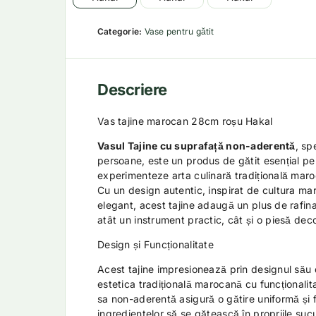
Categorie:
Vase pentru gătit
Descriere
Vas tajine marocan 28cm roșu Hakal
Vasul Tajine cu suprafață non-aderentă
, sp
persoane, este un produs de gătit esențial pe
experimenteze arta culinară tradițională maro
Cu un design autentic, inspirat de cultura mar
elegant, acest tajine adaugă un plus de rafin
atât un instrument practic, cât și o piesă dec
Design și Funcționalitate
Acest tajine impresionează prin designul său 
estetica tradițională marocană cu funcționali
sa non-aderentă asigură o gătire uniformă și
ingredientelor să se gătească în propriile sucu