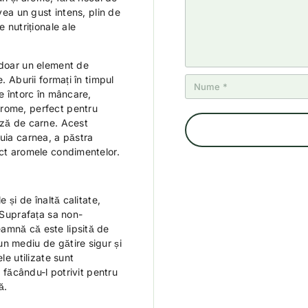
e
avea un gust intens, plin de
e nutriționale ale
 doar un element de
. Aburii formați în timpul
se întorc în mâncare,
arome, perfect pentru
ază de carne. Acest
muia carnea, a păstra
ect aromele condimentelor.
e și de înaltă calitate,
. Suprafața sa non-
amnă că este lipsită de
n mediu de gătire sigur și
le utilizate sunt
, făcându-l potrivit pentru
ă.