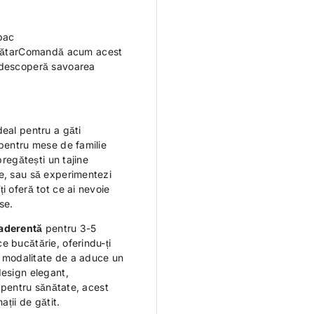
pac
 grătarComandă acum acest
 descoperă savoarea
deal pentru a găti
 pentru mese de familie
pregătești un tajine
me, sau să experimentezi
i oferă tot ce ai nevoie
se.
-aderentă
pentru 3-5
e bucătărie, oferindu-ți
 o modalitate de a aduce un
design elegant,
e pentru sănătate, acest
ații de gătit.