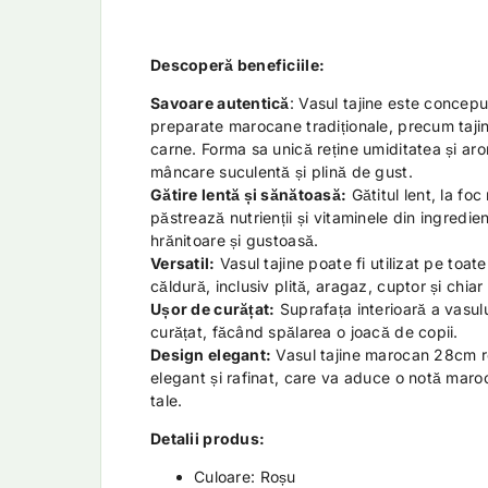
Descoperă beneficiile:
Savoare autentică
: Vasul tajine este concepu
preparate marocane tradiționale, precum taji
carne. Forma sa unică reține umiditatea și ar
mâncare suculentă și plină de gust.
Gătire lentă și sănătoasă:
Gătitul lent, la foc 
păstrează nutrienții și vitaminele din ingredie
hrănitoare și gustoasă.
Versatil:
Vasul tajine poate fi utilizat pe toate
căldură, inclusiv plită, aragaz, cuptor și chiar
Ușor de curățat:
Suprafața interioară a vasul
curățat, făcând spălarea o joacă de copii.
Design elegant:
Vasul tajine marocan 28cm r
elegant și rafinat, care va aduce o notă maro
tale.
Detalii produs:
Culoare: Roșu