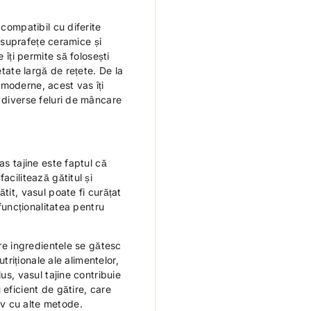
 compatibil cu diferite
e, suprafețe ceramice și
 îți permite să folosești
etate largă de rețete. De la
moderne, acest vas îți
 diverse feluri de mâncare
as tajine este faptul că
acilitează gătitul și
tit, vasul poate fi curățat
 funcționalitatea pentru
are ingredientele se gătesc
utriționale ale alimentelor,
us, vasul tajine contribuie
 eficient de gătire, care
v cu alte metode.