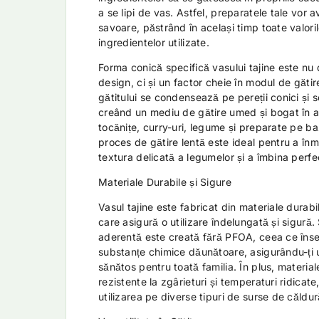
a se lipi de vas. Astfel, preparatele tale vor 
savoare, păstrând în același timp toate valoril
ingredientelor utilizate.
Forma conică specifică vasului tajine este nu
design, ci și un factor cheie în modul de gătire
gătitului se condensează pe pereții conici și 
creând un mediu de gătire umed și bogat în 
tocănițe, curry-uri, legume și preparate pe b
proces de gătire lentă este ideal pentru a în
textura delicată a legumelor și a îmbina perf
Materiale Durabile și Sigure
Vasul tajine este fabricat din materiale durabil
care asigură o utilizare îndelungată și sigură
aderentă este creată fără PFOA, ceea ce înse
substanțe chimice dăunătoare, asigurându-ți u
sănătos pentru toată familia. În plus, materiale
rezistente la zgârieturi și temperaturi ridicate
utilizarea pe diverse tipuri de surse de căldur