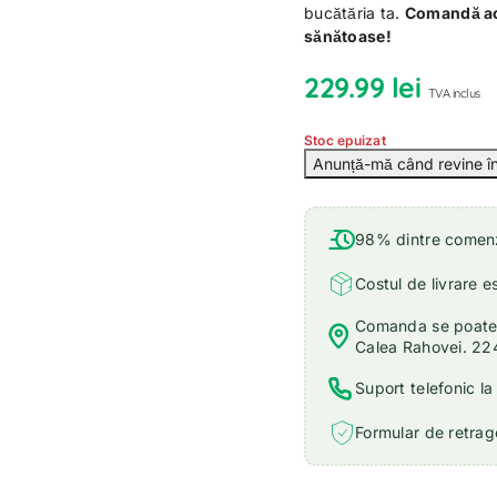
bucătăria ta.
Comandă acu
sănătoase!
229.99
lei
TVA inclus
Stoc epuizat
98% dintre comenzi
Costul de livrare e
Comanda se poate r
Calea Rahovei. 22
Suport telefonic l
Formular de retrage