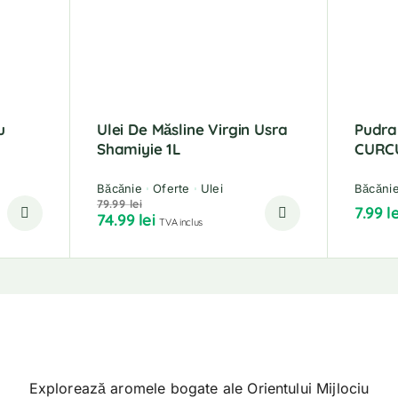
u
Ulei De Măsline Virgin Usra
Pudra
Shamiyie 1L
CURCU
Băcănie
Oferte
Ulei
Băcăni
79.99
lei
7.99
le
74.99
lei
TVA inclus
Explorează aromele bogate ale Orientului Mijlociu