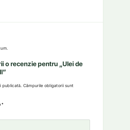
cum.
rii o recenzie pentru „Ulei de
l”
i publicată.
Câmpurile obligatorii sunt
a
*