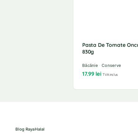
Pasta De Tomate Onc
830g
Băcănie
Conserve
17.99
lei
TVA inclus
Blog RayaHalal