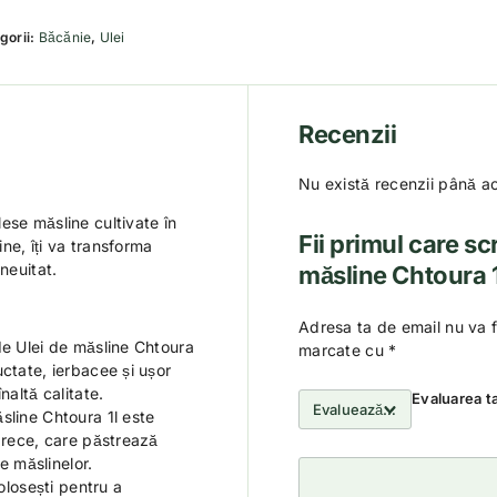
gorii:
Băcănie
,
Ulei
Recenzii
Nu există recenzii până a
ese măsline cultivate în
Fii primul care sc
ine, îți va transforma
neuitat.
măsline Chtoura 1
Adresa ta de email nu va f
de Ulei de măsline Chtoura
marcate cu
*
ctate, ierbacee și ușor
naltă calitate.
Evaluarea t
sline Chtoura 1l este
a rece, care păstrează
le măslinelor.
olosești pentru a