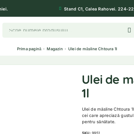
iei.
Stand C1, Calea Rahovei. 224-22
Prima pagină
Magazin
Ulei de măsline Chtoura 1l
Ulei de m
1l
Ulei de măsline Chtoura 
cei care apreciază gustul 
pentru sănătate.
SKU:
9951