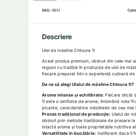
SKU:
9951
Cate
Descriere
Ulei de măsline Chtoura 1l
Acest produs premium, obținut din cele mai al
regiuni cu tradiție în producția de ulei de măsl
fiecare preparat într-o experiență culinară de 
De ce să alegi Uleiul de măsline Chtoura 1l?
Arome intense și echilibrate:
Fiecare sticlă 
1l este o simfonie de arome, îmbinând note fru
picante, caracteristice măslinelor de cea mai î
Proces tradițional de producție:
Uleiul de mă
obținut prin metode tradiționale de presare l
intactă aroma și toate proprietățile nutritive a
Versatilitate în bucătărie:
Indiferent dacă îl f