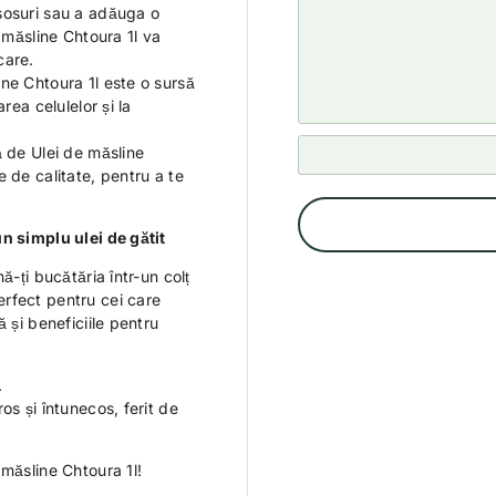
sosuri sau a adăuga o
e măsline Chtoura 1l va
care.
ine Chtoura 1l este o sursă
rea celulelor și la
ă de Ulei de măsline
 de calitate, pentru a te
n simplu ulei de gătit
ă-ți bucătăria într-un colț
rfect pentru cei care
 și beneficiile pentru
.
os și întunecos, ferit de
 măsline Chtoura 1l!