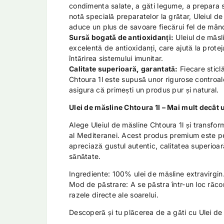
condimenta salate, a găti legume, a prepara 
notă specială preparatelor la grătar, Uleiul d
aduce un plus de savoare fiecărui fel de mân
Sursă bogată de antioxidanți:
Uleiul de măsl
excelentă de antioxidanți, care ajută la proteja
întărirea sistemului imunitar.
Calitate superioară, garantată:
Fiecare sticl
Chtoura 1l este supusă unor rigurose controale
asigura că primești un produs pur și natural.
Ulei de măsline Chtoura 1l – Mai mult decât u
Alege Uleiul de măsline Chtoura 1l și transform
al Mediteranei. Acest produs premium este pe
apreciază gustul autentic, calitatea superioară
sănătate.
Ingrediente: 100% ulei de măsline extravirgin
Mod de păstrare: A se păstra într-un loc răcor
razele directe ale soarelui.
Descoperă și tu plăcerea de a găti cu Ulei de