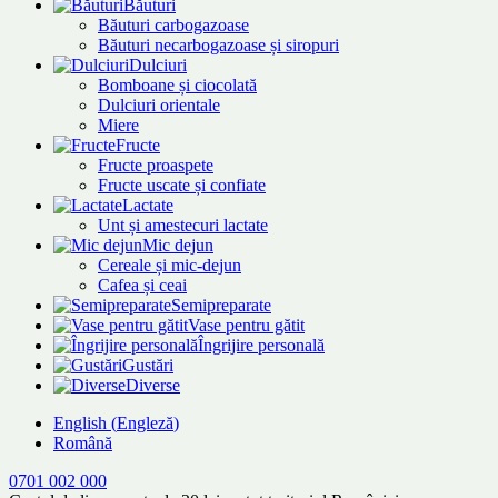
Băuturi
Băuturi carbogazoase
Băuturi necarbogazoase și siropuri
Dulciuri
Bomboane și ciocolată
Dulciuri orientale
Miere
Fructe
Fructe proaspete
Fructe uscate și confiate
Lactate
Unt și amestecuri lactate
Mic dejun
Cereale și mic-dejun
Cafea și ceai
Semipreparate
Vase pentru gătit
Îngrijire personală
Gustări
Diverse
English
(
Engleză
)
Română
0701 002 000