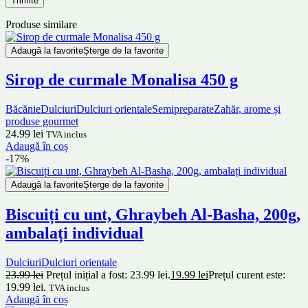
Produse similare
Adaugă la favorite
Șterge de la favorite
Sirop de curmale Monalisa 450 g
Băcănie
Dulciuri
Dulciuri orientale
Semipreparate
Zahăr, arome și
produse gourmet
24.99
lei
TVA inclus
Adaugă în coș
-17%
Adaugă la favorite
Șterge de la favorite
Biscuiți cu unt, Ghraybeh Al-Basha, 200g,
ambalați individual
Dulciuri
Dulciuri orientale
23.99
lei
Prețul inițial a fost: 23.99 lei.
19.99
lei
Prețul curent este:
19.99 lei.
TVA inclus
Adaugă în coș