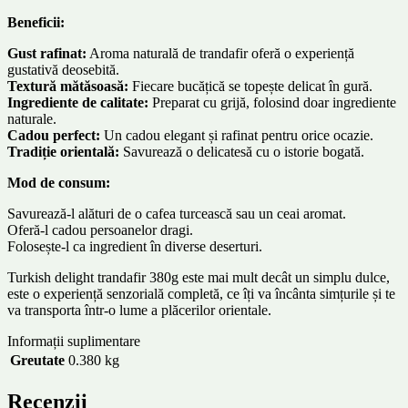
Beneficii:
Gust rafinat:
Aroma naturală de trandafir oferă o experiență
gustativă deosebită.
Textură mătăsoasă:
Fiecare bucățică se topește delicat în gură.
Ingrediente de calitate:
Preparat cu grijă, folosind doar ingrediente
naturale.
Cadou perfect:
Un cadou elegant și rafinat pentru orice ocazie.
Tradiție orientală:
Savurează o delicatesă cu o istorie bogată.
Mod de consum:
Savurează-l alături de o cafea turcească sau un ceai aromat.
Oferă-l cadou persoanelor dragi.
Folosește-l ca ingredient în diverse deserturi.
Turkish delight trandafir 380g este mai mult decât un simplu dulce,
este o experiență senzorială completă, ce îți va încânta simțurile și te
va transporta într-o lume a plăcerilor orientale.
Informații suplimentare
Greutate
0.380 kg
Recenzii