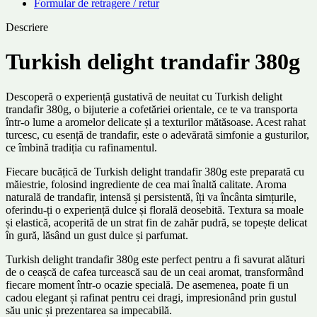
Formular de retragere / retur
Descriere
Turkish delight trandafir 380g
Descoperă o experiență gustativă de neuitat cu Turkish delight
trandafir 380g, o bijuterie a cofetăriei orientale, ce te va transporta
într-o lume a aromelor delicate și a texturilor mătăsoase. Acest rahat
turcesc, cu esență de trandafir, este o adevărată simfonie a gusturilor,
ce îmbină tradiția cu rafinamentul.
Fiecare bucățică de Turkish delight trandafir 380g este preparată cu
măiestrie, folosind ingrediente de cea mai înaltă calitate. Aroma
naturală de trandafir, intensă și persistentă, îți va încânta simțurile,
oferindu-ți o experiență dulce și florală deosebită. Textura sa moale
și elastică, acoperită de un strat fin de zahăr pudră, se topește delicat
în gură, lăsând un gust dulce și parfumat.
Turkish delight trandafir 380g este perfect pentru a fi savurat alături
de o ceașcă de cafea turcească sau de un ceai aromat, transformând
fiecare moment într-o ocazie specială. De asemenea, poate fi un
cadou elegant și rafinat pentru cei dragi, impresionând prin gustul
său unic și prezentarea sa impecabilă.