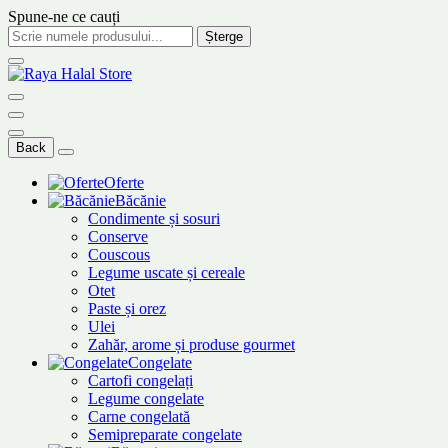
Spune-ne ce cauți
Șterge
Back
Oferte
Băcănie
Condimente și sosuri
Conserve
Couscous
Legume uscate și cereale
Otet
Paste și orez
Ulei
Zahăr, arome și produse gourmet
Congelate
Cartofi congelați
Legume congelate
Carne congelată
Semipreparate congelate