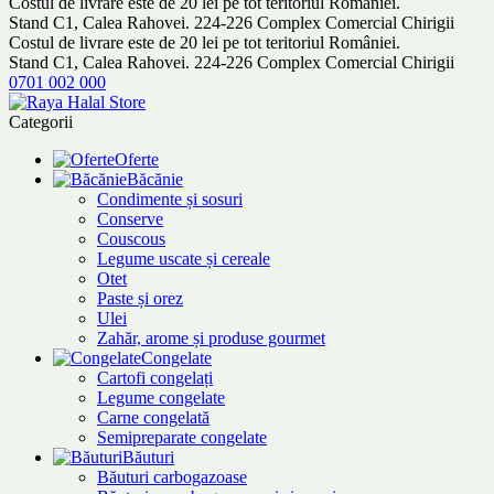
Costul de livrare este de 20 lei pe tot teritoriul României.
Stand C1, Calea Rahovei. 224-226 Complex Comercial Chirigii
Costul de livrare este de 20 lei pe tot teritoriul României.
Stand C1, Calea Rahovei. 224-226 Complex Comercial Chirigii
0701 002 000
Categorii
Oferte
Băcănie
Condimente și sosuri
Conserve
Couscous
Legume uscate și cereale
Otet
Paste și orez
Ulei
Zahăr, arome și produse gourmet
Congelate
Cartofi congelați
Legume congelate
Carne congelată
Semipreparate congelate
Băuturi
Băuturi carbogazoase