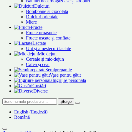
Băuturi necarbogazoase și siropuri
Dulciuri
Bomboane și ciocolată
Dulciuri orientale
Miere
Fructe
Fructe proaspete
Fructe uscate și confiate
Lactate
Unt și amestecuri lactate
Mic dejun
Cereale și mic-dejun
Cafea și ceai
Semipreparate
Vase pentru gătit
Îngrijire personală
Gustări
Diverse
Șterge
English
(
Engleză
)
Română