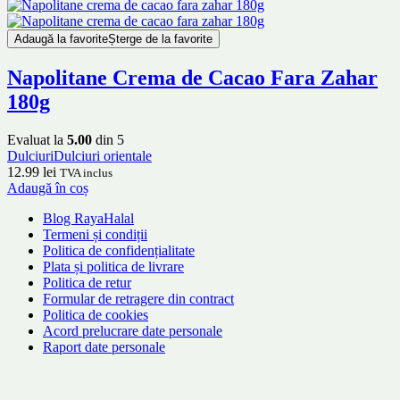
Adaugă la favorite
Șterge de la favorite
Napolitane Crema de Cacao Fara Zahar
180g
Evaluat la
5.00
din 5
Dulciuri
Dulciuri orientale
12.99
lei
TVA inclus
Adaugă în coș
Blog RayaHalal
Termeni și condiții
Politica de confidențialitate
Plata și politica de livrare
Politica de retur
Formular de retragere din contract
Politica de cookies
Acord prelucrare date personale
Raport date personale