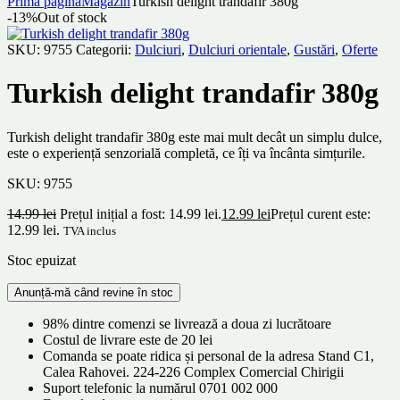
Prima pagină
Magazin
Turkish delight trandafir 380g
-13%
Out of stock
SKU:
9755
Categorii:
Dulciuri
,
Dulciuri orientale
,
Gustări
,
Oferte
Turkish delight trandafir 380g
Turkish delight trandafir 380g este mai mult decât un simplu dulce,
este o experiență senzorială completă, ce îți va încânta simțurile.
SKU:
9755
14.99
lei
Prețul inițial a fost: 14.99 lei.
12.99
lei
Prețul curent este:
12.99 lei.
TVA inclus
Stoc epuizat
98% dintre comenzi se livrează a doua zi lucrătoare
Costul de livrare este de 20 lei
Comanda se poate ridica și personal de la adresa Stand C1,
Calea Rahovei. 224-226 Complex Comercial Chirigii
Suport telefonic la numărul 0701 002 000