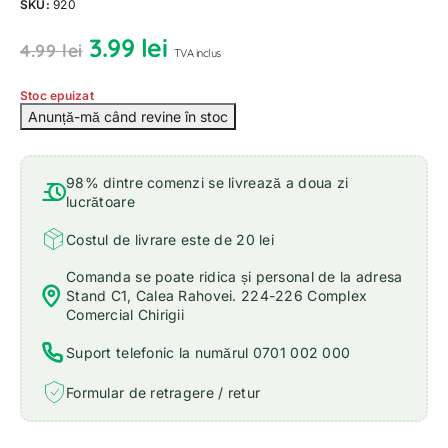
SKU:
920
3.99
lei
4.99
lei
TVA inclus
Stoc epuizat
98% dintre comenzi se livrează a doua zi
lucrătoare
Costul de livrare este de 20 lei
Comanda se poate ridica și personal de la adresa
Stand C1, Calea Rahovei. 224-226 Complex
Comercial Chirigii
Suport telefonic la numărul 0701 002 000
Formular de retragere / retur