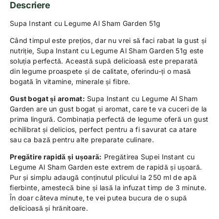
Descriere
Supa Instant cu Legume Al Sham Garden 51g
Când timpul este prețios, dar nu vrei să faci rabat la gust și
nutriție, Supa Instant cu Legume Al Sham Garden 51g este
soluția perfectă. Această supă delicioasă este preparată
din legume proaspete și de calitate, oferindu-ți o masă
bogată în vitamine, minerale și fibre.
Gust bogat și aromat:
Supa Instant cu Legume Al Sham
Garden are un gust bogat și aromat, care te va cuceri de la
prima lingură. Combinația perfectă de legume oferă un gust
echilibrat și delicios, perfect pentru a fi savurat ca atare
sau ca bază pentru alte preparate culinare.
Pregătire rapidă și ușoară:
Pregătirea Supei Instant cu
Legume Al Sham Garden este extrem de rapidă și ușoară.
Pur și simplu adaugă conținutul plicului la 250 ml de apă
fierbinte, amestecă bine și lasă la infuzat timp de 3 minute.
În doar câteva minute, te vei putea bucura de o supă
delicioasă și hrănitoare.