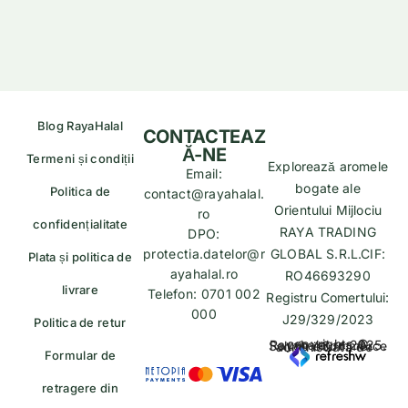
Blog RayaHalal
CONTACTEAZ
Ă-NE
Termeni și condiții
Explorează aromele
Email:
bogate ale
Politica de
contact@rayahalal.
Orientului Mijlociu
ro
confidențialitate
RAYA TRADING
DPO:
protectia.datelor@r
GLOBAL S.R.L.CIF:
Plata și politica de
ayahalal.ro
RO46693290
livrare
Telefon: 0701 002
Registru Comertului:
000
J29/329/2023
Politica de retur
copyrights © Rayahalal.ro 2025. Soluție eCommerce administrată de
Formular de
retragere din