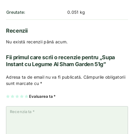
Greutate
0.051 kg
Recenzii
Nu există recenzii până acum.
Fii primul care scrii o recenzie pentru „Supa
Instant cu Legume Al Sham Garden 51g”
Adresa ta de email nu va fi publicată.
Câmpurile obligatorii
sunt marcate cu
*
U
2
3
4
Evaluarea ta
5
*
na
di
di
di
di
di
n
n
n
n
n
5
5
5
5
5
st
st
st
st
st
el
el
el
el
el
e
e
e
e
e