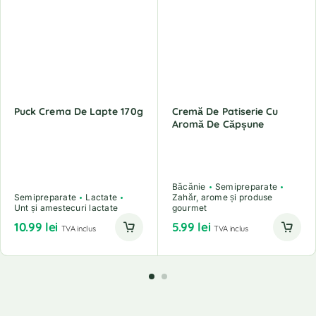
Puck Crema De Lapte 170g
Cremă De Patiserie Cu
Aromă De Căpșune
Băcănie
Semipreparate
Semipreparate
Lactate
Zahăr, arome și produse
Unt și amestecuri lactate
gourmet
10.99
lei
5.99
lei
TVA inclus
TVA inclus