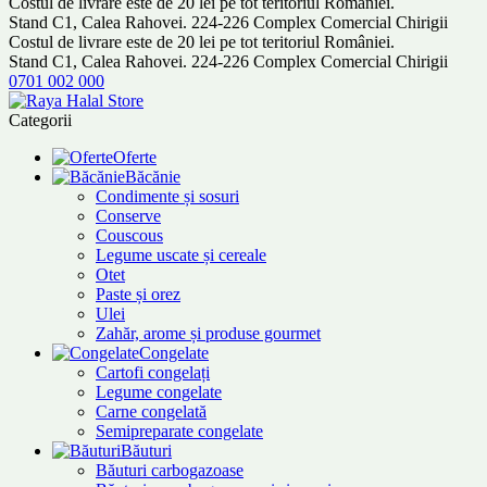
Costul de livrare este de 20 lei pe tot teritoriul României.
Stand C1, Calea Rahovei. 224-226 Complex Comercial Chirigii
Costul de livrare este de 20 lei pe tot teritoriul României.
Stand C1, Calea Rahovei. 224-226 Complex Comercial Chirigii
0701 002 000
Categorii
Oferte
Băcănie
Condimente și sosuri
Conserve
Couscous
Legume uscate și cereale
Otet
Paste și orez
Ulei
Zahăr, arome și produse gourmet
Congelate
Cartofi congelați
Legume congelate
Carne congelată
Semipreparate congelate
Băuturi
Băuturi carbogazoase