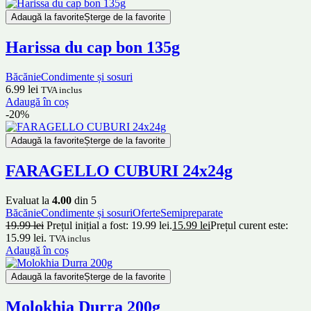
Adaugă la favorite
Șterge de la favorite
Harissa du cap bon 135g
Băcănie
Condimente și sosuri
6.99
lei
TVA inclus
Adaugă în coș
-20%
Adaugă la favorite
Șterge de la favorite
FARAGELLO CUBURI 24x24g
Evaluat la
4.00
din 5
Băcănie
Condimente și sosuri
Oferte
Semipreparate
19.99
lei
Prețul inițial a fost: 19.99 lei.
15.99
lei
Prețul curent este:
15.99 lei.
TVA inclus
Adaugă în coș
Adaugă la favorite
Șterge de la favorite
Molokhia Durra 200g