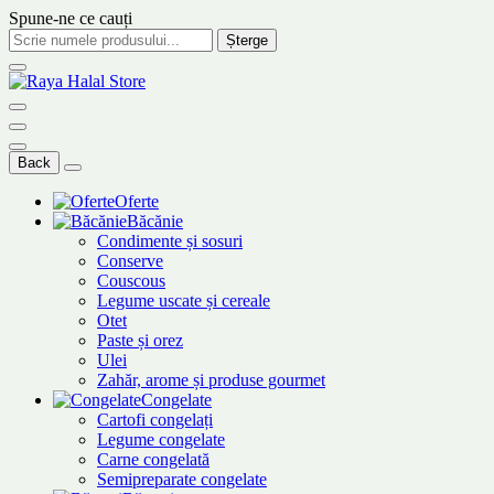
Spune-ne ce cauți
Șterge
Back
Oferte
Băcănie
Condimente și sosuri
Conserve
Couscous
Legume uscate și cereale
Otet
Paste și orez
Ulei
Zahăr, arome și produse gourmet
Congelate
Cartofi congelați
Legume congelate
Carne congelată
Semipreparate congelate