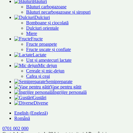
Băuturi
Băuturi carbogazoase
Băuturi necarbogazoase și siropuri
Dulciuri
Bomboane și ciocolată
Dulciuri orientale
Miere
Fructe
Fructe proaspete
Fructe uscate și confiate
Lactate
Unt și amestecuri lactate
Mic dejun
Cereale și mic-dejun
Cafea și ceai
Semipreparate
Vase pentru gătit
Îngrijire personală
Gustări
Diverse
English
(
Engleză
)
Română
0701 002 000