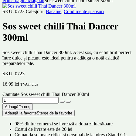
Prima pagină
Magazin
Sos sweet chilli Thai Dancer 300ml
SKU:
0723
Categorii:
Băcănie
,
Condimente și sosuri
Sos sweet chilli Thai Dancer
300ml
Sos sweet chilli Thai Dancer 300ml. Acest sos, cu echilibrul perfect
între dulce și picant, este ideal pentru a adăuga o notă asiatică
preparatelor tale.
SKU:
0723
16.99
lei
TVA inclus
Cantitate Sos sweet chilli Thai Dancer 300ml
Adaugă în coș
Adaugă la favorite
Șterge de la favorite
98% dintre comenzi se livrează a doua zi lucrătoare
Costul de livrare este de 20 lei
Comanda se poate ridica și personal de la adresa Stand C1,