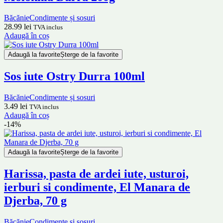
Băcănie
Condimente și sosuri
28.99
lei
TVA inclus
Adaugă în coș
Adaugă la favorite
Șterge de la favorite
Sos iute Ostry Durra 100ml
Băcănie
Condimente și sosuri
3.49
lei
TVA inclus
Adaugă în coș
-14%
Adaugă la favorite
Șterge de la favorite
Harissa, pasta de ardei iute, usturoi,
ierburi si condimente, El Manara de
Djerba, 70 g
Băcănie
Condimente și sosuri