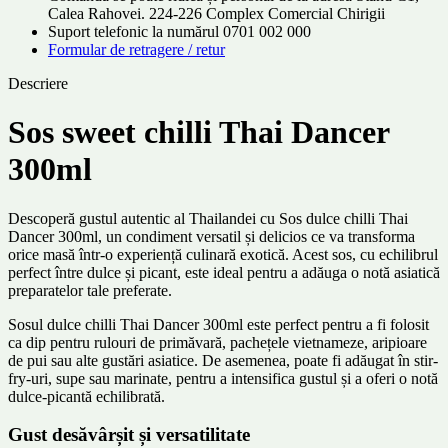
Calea Rahovei. 224-226 Complex Comercial Chirigii
Suport telefonic la numărul 0701 002 000
Formular de retragere / retur
Descriere
Sos sweet chilli Thai Dancer
300ml
Descoperă gustul autentic al Thailandei cu Sos dulce chilli Thai
Dancer 300ml, un condiment versatil și delicios ce va transforma
orice masă într-o experiență culinară exotică. Acest sos, cu echilibrul
perfect între dulce și picant, este ideal pentru a adăuga o notă asiatică
preparatelor tale preferate.
Sosul dulce chilli Thai Dancer 300ml este perfect pentru a fi folosit
ca dip pentru rulouri de primăvară, pachețele vietnameze, aripioare
de pui sau alte gustări asiatice. De asemenea, poate fi adăugat în stir-
fry-uri, supe sau marinate, pentru a intensifica gustul și a oferi o notă
dulce-picantă echilibrată.
Gust desăvârșit și versatilitate