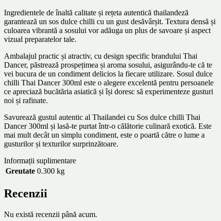
Ingredientele de înaltă calitate și rețeta autentică thailandeză
garantează un sos dulce chilli cu un gust desăvârșit. Textura densă și
culoarea vibrantă a sosului vor adăuga un plus de savoare și aspect
vizual preparatelor tale.
Ambalajul practic și atractiv, cu design specific brandului Thai
Dancer, păstrează prospețimea și aroma sosului, asigurându-te că te
vei bucura de un condiment delicios la fiecare utilizare. Sosul dulce
chilli Thai Dancer 300ml este o alegere excelentă pentru persoanele
ce apreciază bucătăria asiatică și își doresc să experimenteze gusturi
noi și rafinate.
Savurează gustul autentic al Thailandei cu Sos dulce chilli Thai
Dancer 300ml și lasă-te purtat într-o călătorie culinară exotică. Este
mai mult decât un simplu condiment, este o poartă către o lume a
gusturilor și texturilor surprinzătoare.
Informații suplimentare
Greutate
0.300 kg
Recenzii
Nu există recenzii până acum.