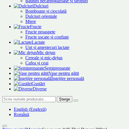
Băuturi necarbogazoase și siropuri
Dulciuri
Bomboane și ciocolată
Dulciuri orientale
Miere
Fructe
Fructe proaspete
Fructe uscate și confiate
Lactate
Unt și amestecuri lactate
Mic dejun
Cereale și mic-dejun
Cafea și ceai
Semipreparate
Vase pentru gătit
Îngrijire personală
Gustări
Diverse
Șterge
English
(
Engleză
)
Română