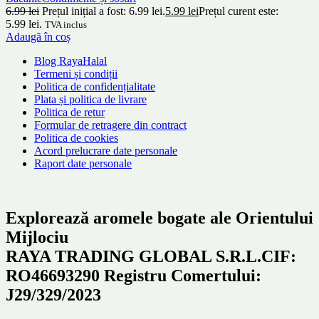
6.99
lei
Prețul inițial a fost: 6.99 lei.
5.99
lei
Prețul curent este:
5.99 lei.
TVA inclus
Adaugă în coș
Blog RayaHalal
Termeni și condiții
Politica de confidențialitate
Plata și politica de livrare
Politica de retur
Formular de retragere din contract
Politica de cookies
Acord prelucrare date personale
Raport date personale
Explorează aromele bogate ale Orientului
Mijlociu
RAYA TRADING GLOBAL S.R.L.CIF:
RO46693290 Registru Comertului:
J29/329/2023