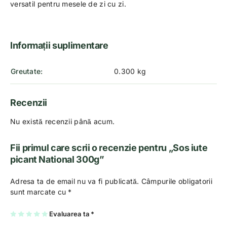
versatil pentru mesele de zi cu zi.
Informații suplimentare
Greutate
0.300 kg
Recenzii
Nu există recenzii până acum.
Fii primul care scrii o recenzie pentru „Sos iute
picant National 300g”
Adresa ta de email nu va fi publicată.
Câmpurile obligatorii
sunt marcate cu
*
U
2
3
4
Evaluarea ta
5
*
na
di
di
di
di
di
n
n
n
n