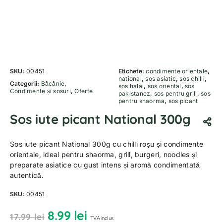
SKU:
00451
Etichete:
condimente orientale
,
national
,
sos asiatic
,
sos chilli
,
Categorii:
Băcănie
,
sos halal
,
sos oriental
,
sos
Condimente și sosuri
,
Oferte
pakistanez
,
sos pentru grill
,
sos
pentru shaorma
,
sos picant
Sos iute picant National 300g
Sos iute picant National 300g cu chilli roșu și condimente
orientale, ideal pentru shaorma, grill, burgeri, noodles și
preparate asiatice cu gust intens și aromă condimentată
autentică.
SKU:
00451
8.99
lei
17.99
lei
TVA inclus