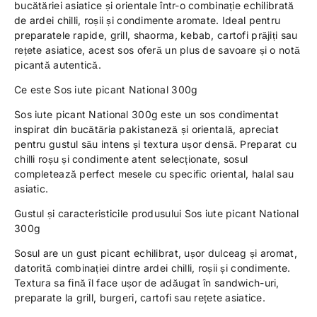
bucătăriei asiatice și orientale într-o combinație echilibrată
de ardei chilli, roșii și condimente aromate. Ideal pentru
preparatele rapide, grill, shaorma, kebab, cartofi prăjiți sau
rețete asiatice, acest sos oferă un plus de savoare și o notă
picantă autentică.
Ce este Sos iute picant National 300g
Sos iute picant National 300g este un sos condimentat
inspirat din bucătăria pakistaneză și orientală, apreciat
pentru gustul său intens și textura ușor densă. Preparat cu
chilli roșu și condimente atent selecționate, sosul
completează perfect mesele cu specific oriental, halal sau
asiatic.
Gustul și caracteristicile produsului Sos iute picant National
300g
Sosul are un gust picant echilibrat, ușor dulceag și aromat,
datorită combinației dintre ardei chilli, roșii și condimente.
Textura sa fină îl face ușor de adăugat în sandwich-uri,
preparate la grill, burgeri, cartofi sau rețete asiatice.