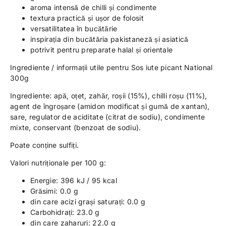
aroma intensă de chilli și condimente
textura practică și ușor de folosit
versatilitatea în bucătărie
inspirația din bucătăria pakistaneză și asiatică
potrivit pentru preparate halal și orientale
Ingrediente / informații utile pentru Sos iute picant National
300g
Ingrediente: apă, oțet, zahăr, roșii (15%), chilli roșu (11%),
agent de îngroșare (amidon modificat și gumă de xantan),
sare, regulator de aciditate (citrat de sodiu), condimente
mixte, conservant (benzoat de sodiu).
Poate conține sulfiți.
Valori nutriționale per 100 g:
Energie: 396 kJ / 95 kcal
Grăsimi: 0.0 g
din care acizi grași saturați: 0.0 g
Carbohidrați: 23.0 g
din care zaharuri: 22.0 g