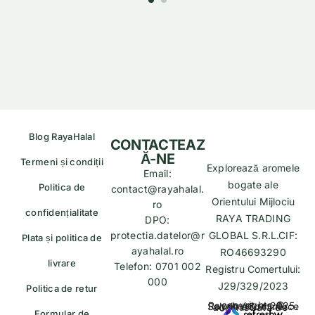
Blog RayaHalal
CONTACTEAZ
Ă-NE
Termeni și condiții
Explorează aromele
Email:
bogate ale
Politica de
contact@rayahalal.
Orientului Mijlociu
ro
confidențialitate
RAYA TRADING
DPO:
protectia.datelor@r
GLOBAL S.R.L.CIF:
Plata și politica de
ayahalal.ro
RO46693290
livrare
Telefon: 0701 002
Registru Comertului:
000
J29/329/2023
Politica de retur
copyrights © Rayahalal.ro 2025. Soluție eCommerce administrată de
Formular de