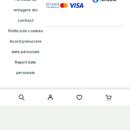
retragere din
contract
Politica de cookies
Acord prelucrare
date personale
Raport date
personale
Formular de retragere — trimiteți o cerere de retragere/retur
English
(
Engleză
)
Română