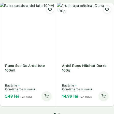
Rana Sos De Ardei Iute
Ardei Roșu Măcinat Durra
100ml
100g
Băcănie
Băcănie
Condimente și sosuri
Condimente și sosuri
5.49
lei
14.99
lei
TVA inclus
TVA inclus