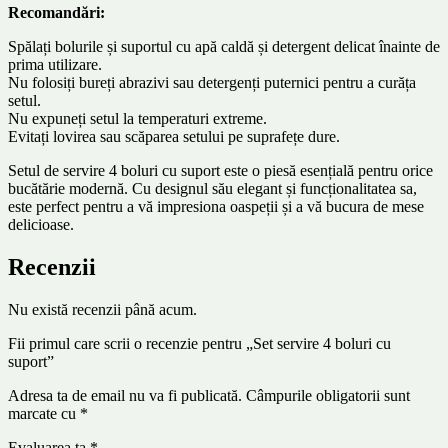
Recomandări:
Spălați bolurile și suportul cu apă caldă și detergent delicat înainte de
prima utilizare.
Nu folosiți bureți abrazivi sau detergenți puternici pentru a curăța
setul.
Nu expuneți setul la temperaturi extreme.
Evitați lovirea sau scăparea setului pe suprafețe dure.
Setul de servire 4 boluri cu suport este o piesă esențială pentru orice
bucătărie modernă. Cu designul său elegant și funcționalitatea sa,
este perfect pentru a vă impresiona oaspeții și a vă bucura de mese
delicioase.
Recenzii
Nu există recenzii până acum.
Fii primul care scrii o recenzie pentru „Set servire 4 boluri cu
suport”
Adresa ta de email nu va fi publicată.
Câmpurile obligatorii sunt
marcate cu
*
Evaluarea ta
*