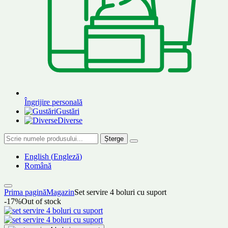
Îngrijire personală
Gustări
Diverse
Șterge
English
(
Engleză
)
Română
Prima pagină
Magazin
Set servire 4 boluri cu suport
-17%
Out of stock