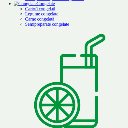
Congelate
Cartofi congelați
Legume congelate
Carne congelată
Semipreparate congelate