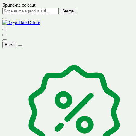
Spune-ne ce cauți
Șterge
Back