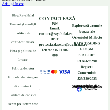
Adaugă în coș
Blog RayaHalal
CONTACTEAZĂ-
NE
Termeni și condiții
Explorează aromele
Email:
bogate ale
Politica de
contact@rayahalal.ro
Orientului Mijlociu
DPO:
confidențialitate
RAYA TRADING
protectia.datelor@rayahalal.ro
GLOBAL
Telefon: 0701 002
Plata și politica de
S.R.L.CIF:
000
livrare
RO46693290
Registru
Politica de retur
Comertului:
Formular de retragere
J29/329/2023
din contract
copyrights © Rayahalal.ro 2025. Soluție eCommerce administrată de
Politica de cookies
Acord prelucrare date