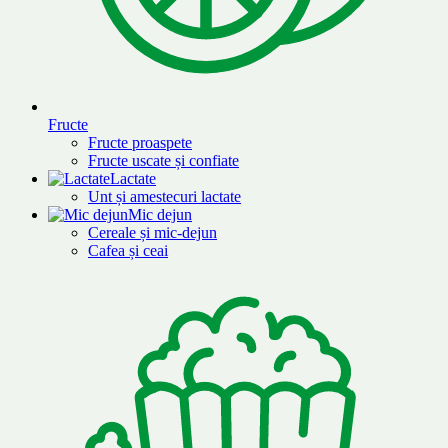
Fructe
Fructe proaspete
Fructe uscate și confiate
Lactate
Unt și amestecuri lactate
Mic dejun
Cereale și mic-dejun
Cafea și ceai