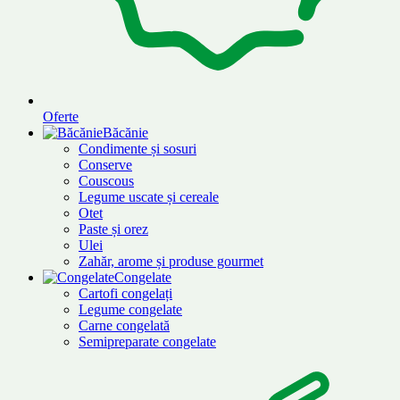
Oferte
Băcănie
Condimente și sosuri
Conserve
Couscous
Legume uscate și cereale
Otet
Paste și orez
Ulei
Zahăr, arome și produse gourmet
Congelate
Cartofi congelați
Legume congelate
Carne congelată
Semipreparate congelate