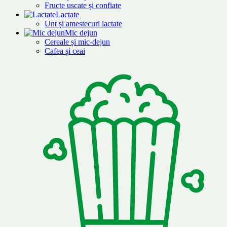
Fructe uscate și confiate
Lactate
Unt și amestecuri lactate
Mic dejun
Cereale și mic-dejun
Cafea și ceai