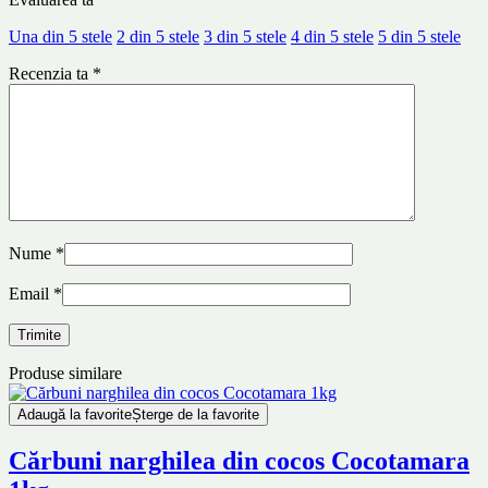
Una din 5 stele
2 din 5 stele
3 din 5 stele
4 din 5 stele
5 din 5 stele
Recenzia ta
*
Nume
*
Email
*
Produse similare
Adaugă la favorite
Șterge de la favorite
Cărbuni narghilea din cocos Cocotamara