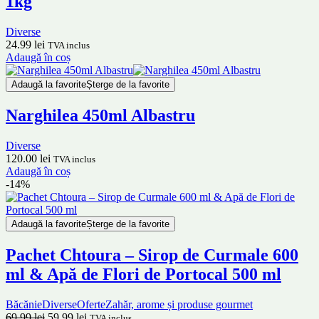
1kg
Diverse
24.99
lei
TVA inclus
Adaugă în coș
Adaugă la favorite
Șterge de la favorite
Narghilea 450ml Albastru
Diverse
120.00
lei
TVA inclus
Adaugă în coș
-14%
Adaugă la favorite
Șterge de la favorite
Pachet Chtoura – Sirop de Curmale 600
ml & Apă de Flori de Portocal 500 ml
Băcănie
Diverse
Oferte
Zahăr, arome și produse gourmet
69.99
lei
59.99
lei
TVA inclus