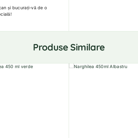
can și bucurați-vă de o
cială!
Produse Similare