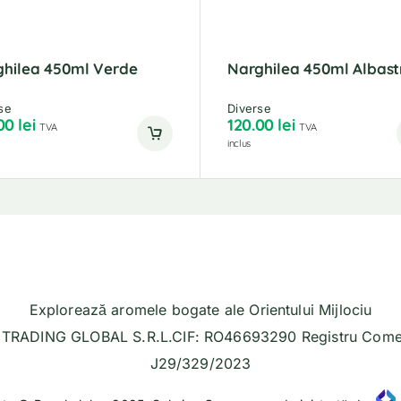
ghilea 450ml Verde
Narghilea 450ml Albast
se
Diverse
.00
lei
120.00
lei
TVA
TVA
inclus
Explorează aromele bogate ale Orientului Mijlociu
TRADING GLOBAL S.R.L.CIF: RO46693290 Registru Comer
J29/329/2023