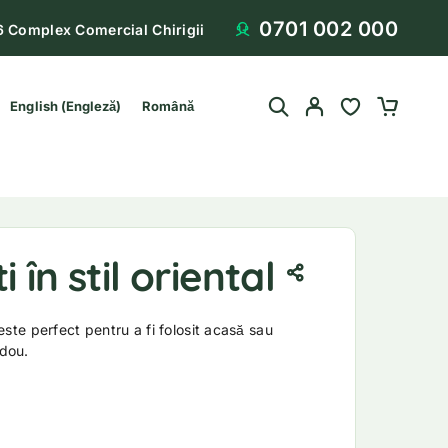
0701 002 000
6 Complex Comercial Chirigii
English
(
Engleză
)
Română
i în stil oriental
l este perfect pentru a fi folosit acasă sau
adou.