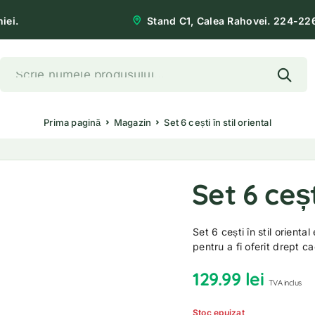
iei.
Stand C1, Calea Rahovei. 224-22
Prima pagină
Magazin
Set 6 cești în stil oriental
Set 6 ceșt
Set 6 cești în stil orienta
pentru a fi oferit drept c
129.99
lei
TVA inclus
Stoc epuizat