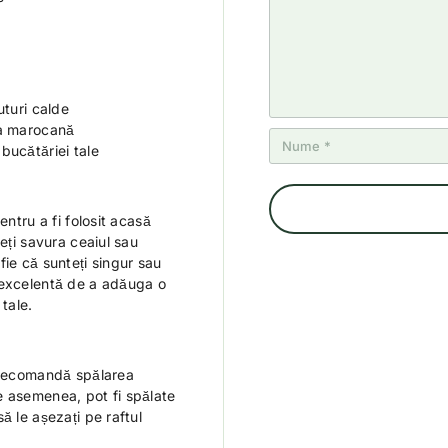
uturi calde
ra marocană
bucătăriei tale
entru a fi folosit acasă
eți savura ceaiul sau
ie că sunteți singur sau
 excelentă de a adăuga o
tale.
e recomandă spălarea
e asemenea, pot fi spălate
ă le așezați pe raftul