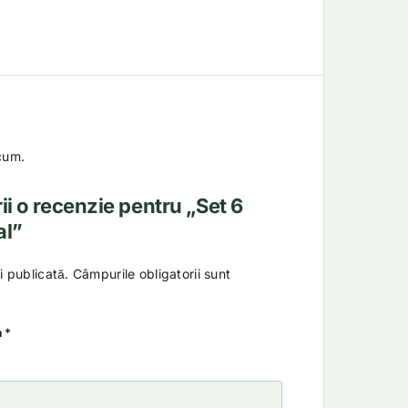
cum.
rii o recenzie pentru „Set 6
al”
i publicată.
Câmpurile obligatorii sunt
a
*