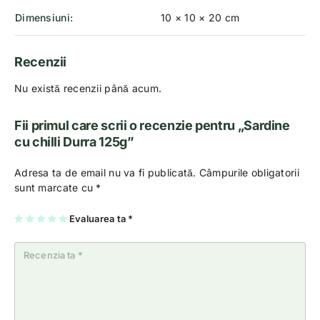
Dimensiuni
10 × 10 × 20 cm
Recenzii
Nu există recenzii până acum.
Fii primul care scrii o recenzie pentru „Sardine
cu chilli Durra 125g”
Adresa ta de email nu va fi publicată.
Câmpurile obligatorii
sunt marcate cu
*
U
2
3
4
Evaluarea ta
5
*
na
di
di
di
di
di
n
n
n
n
n
5
5
5
5
5
st
st
st
st
st
el
el
el
el
el
e
e
e
e
e