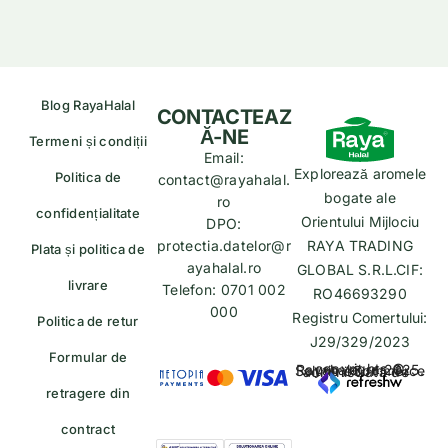
Blog RayaHalal
CONTACTEAZ
Ă-NE
Termeni și condiții
Email:
Explorează aromele
Politica de
contact@rayahalal.
bogate ale
ro
confidențialitate
Orientului Mijlociu
DPO:
protectia.datelor@r
RAYA TRADING
Plata și politica de
ayahalal.ro
GLOBAL S.R.L.CIF:
livrare
Telefon: 0701 002
RO46693290
000
Registru Comertului:
Politica de retur
J29/329/2023
Formular de
copyrights © Rayahalal.ro 2025. Soluție eCommerce administrată de
retragere din
contract