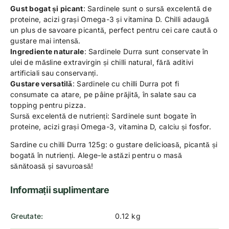
Gust bogat și picant
: Sardinele sunt o sursă excelentă de
proteine, acizi grași Omega-3 și vitamina D. Chilli adaugă
un plus de savoare picantă, perfect pentru cei care caută o
gustare mai intensă.
Ingrediente naturale
: Sardinele Durra sunt conservate în
ulei de măsline extravirgin și chilli natural, fără aditivi
artificiali sau conservanți.
Gustare versatilă
: Sardinele cu chilli Durra pot fi
consumate ca atare, pe pâine prăjită, în salate sau ca
topping pentru pizza.
Sursă excelentă de nutrienți: Sardinele sunt bogate în
proteine, acizi grași Omega-3, vitamina D, calciu și fosfor.
Sardine cu chilli Durra 125g: o gustare delicioasă, picantă și
bogată în nutrienți. Alege-le astăzi pentru o masă
sănătoasă și savuroasă!
Informații suplimentare
Greutate
0.12 kg