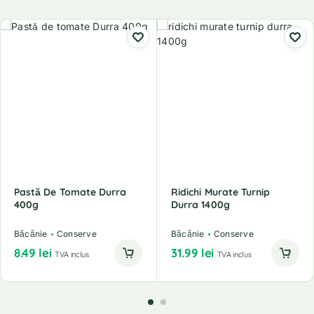
Pastă De Tomate Durra
Ridichi Murate Turnip
400g
Durra 1400g
Băcănie
Conserve
Băcănie
Conserve
8.49
lei
31.99
lei
TVA inclus
TVA inclus