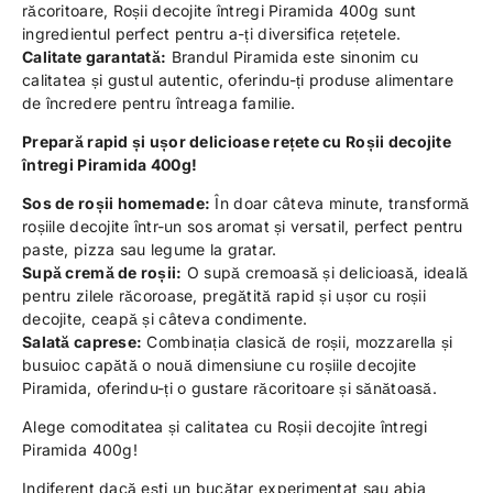
răcoritoare, Roșii decojite întregi Piramida 400g sunt
ingredientul perfect pentru a-ți diversifica rețetele.
Calitate garantată:
Brandul Piramida este sinonim cu
calitatea și gustul autentic, oferindu-ți produse alimentare
de încredere pentru întreaga familie.
Prepară rapid și ușor delicioase rețete cu Roșii decojite
întregi Piramida 400g!
Sos de roșii homemade:
În doar câteva minute, transformă
roșiile decojite într-un sos aromat și versatil, perfect pentru
paste, pizza sau legume la gratar.
Supă cremă de roșii:
O supă cremoasă și delicioasă, ideală
pentru zilele răcoroase, pregătită rapid și ușor cu roșii
decojite, ceapă și câteva condimente.
Salată caprese:
Combinația clasică de roșii, mozzarella și
busuioc capătă o nouă dimensiune cu roșiile decojite
Piramida, oferindu-ți o gustare răcoritoare și sănătoasă.
Alege comoditatea și calitatea cu Roșii decojite întregi
Piramida 400g!
Indiferent dacă ești un bucătar experimentat sau abia