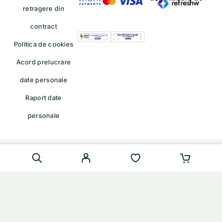
retragere din
contract
Politica de cookies
Acord prelucrare
date personale
Raport date
personale
Formular de retragere — trimiteți o cerere de retragere/retur
English
(
Engleză
)
Română