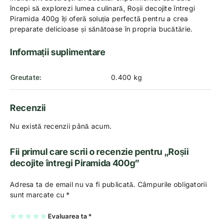
începi să explorezi lumea culinară, Roșii decojite întregi
Piramida 400g îți oferă soluția perfectă pentru a crea
preparate delicioase și sănătoase în propria bucătărie.
Informații suplimentare
Greutate
0.400 kg
Recenzii
Nu există recenzii până acum.
Fii primul care scrii o recenzie pentru „Roșii
decojite întregi Piramida 400g”
Adresa ta de email nu va fi publicată.
Câmpurile obligatorii
sunt marcate cu
*
U
2
3
4
Evaluarea ta
5
*