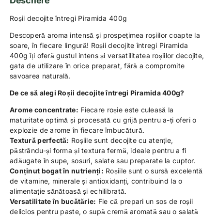
Descriere
Roșii decojite întregi Piramida 400g
Descoperă aroma intensă și prospețimea roșiilor coapte la
soare, în fiecare lingură! Roșii decojite întregi Piramida
400g îți oferă gustul intens și versatilitatea roșiilor decojite,
gata de utilizare în orice preparat, fără a compromite
savoarea naturală.
De ce să alegi Roșii decojite întregi Piramida 400g?
Arome concentrate:
Fiecare roșie este culeasă la
maturitate optimă și procesată cu grijă pentru a-ți oferi o
explozie de arome în fiecare îmbucătură.
Textură perfectă:
Roșiile sunt decojite cu atenție,
păstrându-și forma și textura fermă, ideale pentru a fi
adăugate în supe, sosuri, salate sau preparate la cuptor.
Conținut bogat în nutrienți:
Roșiile sunt o sursă excelentă
de vitamine, minerale și antioxidanți, contribuind la o
alimentație sănătoasă și echilibrată.
Versatilitate în bucătărie:
Fie că prepari un sos de roșii
delicios pentru paste, o supă cremă aromată sau o salată