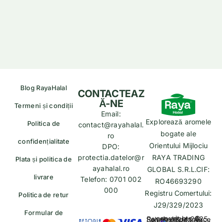
Blog RayaHalal
CONTACTEAZ
Ă-NE
Termeni și condiții
Email:
Explorează aromele
Politica de
contact@rayahalal.
bogate ale
ro
confidențialitate
Orientului Mijlociu
DPO:
protectia.datelor@r
RAYA TRADING
Plata și politica de
ayahalal.ro
GLOBAL S.R.L.CIF:
livrare
Telefon: 0701 002
RO46693290
000
Registru Comertului:
Politica de retur
J29/329/2023
Formular de
copyrights © Rayahalal.ro 2025. Soluție eCommerce administrată de