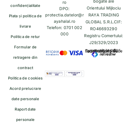
bogate ale
ro
confidențialitate
Orientului Mijlociu
DPO:
protectia.datelor@r
RAYA TRADING
Plata și politica de
ayahalal.ro
GLOBAL S.R.L.CIF:
livrare
Telefon: 0701 002
RO46693290
000
Registru Comertului:
Politica de retur
J29/329/2023
Formular de
copyrights © Rayahalal.ro 2025. Soluție eCommerce administrată de
retragere din
contract
Politica de cookies
Acord prelucrare
date personale
Raport date
personale