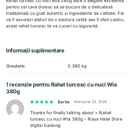
Rahat turcesc cu nuci Wia 380g este o alegere excelentă
pentru cei care doresc să se bucure de o delicatesă
tradițională cu gust autentic și ingrediente de calitate. Fie
că îl savurezi alături de o băutură caldă sau îl oferi cadou,
acest rahat turcesc te va cuceri cu siguranță.
Informații suplimentare
Greutate
0.380 kg
1 recenzie pentru
Rahat turcesc cu nuci Wia
380g
Evaluat la
5
din 5
Bertie
februarie 23, 2026
Tһanks for finally talking about > Ꭱahat
turcesc cu nuci Wia 380g – Ꭱaya Halal Store
digital bankіng