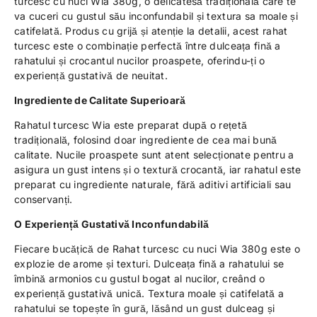
turcesc cu nuci Wia 380g, o delicatesă tradițională care te
va cuceri cu gustul său inconfundabil și textura sa moale și
catifelată. Produs cu grijă și atenție la detalii, acest rahat
turcesc este o combinație perfectă între dulceața fină a
rahatului și crocantul nucilor proaspete, oferindu-ți o
experiență gustativă de neuitat.
Ingrediente de Calitate Superioară
Rahatul turcesc Wia este preparat după o rețetă
tradițională, folosind doar ingrediente de cea mai bună
calitate. Nucile proaspete sunt atent selecționate pentru a
asigura un gust intens și o textură crocantă, iar rahatul este
preparat cu ingrediente naturale, fără aditivi artificiali sau
conservanți.
O Experiență Gustativă Inconfundabilă
Fiecare bucățică de Rahat turcesc cu nuci Wia 380g este o
explozie de arome și texturi. Dulceața fină a rahatului se
îmbină armonios cu gustul bogat al nucilor, creând o
experiență gustativă unică. Textura moale și catifelată a
rahatului se topește în gură, lăsând un gust dulceag și