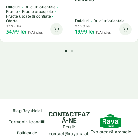
Dulciuri
Dulciuri orientale
Fructe
Fructe proaspete
Fructe uscate și confiate
Oferte
Dulciuri
Dulciuri orientale
37.99
lei
23.99
lei
34.99
lei
19.99
lei
TVA inclus
TVA inclus
Blog RayaHalal
CONTACTEAZ
Ă-NE
Termeni și condiții
Email:
Explorează aromele
Politica de
contact@rayahalal.