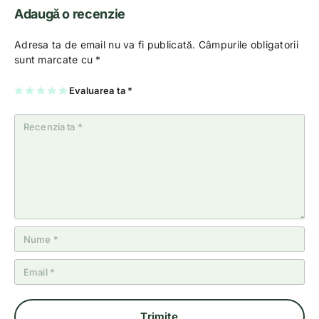
Adaugă o recenzie
Adresa ta de email nu va fi publicată.
Câmpurile obligatorii
sunt marcate cu
*
U
2
3
4
Evaluarea ta
5
*
na
di
di
di
di
di
n
n
n
n
n
5
5
5
5
5
st
st
st
st
st
el
el
el
el
el
e
e
e
e
e