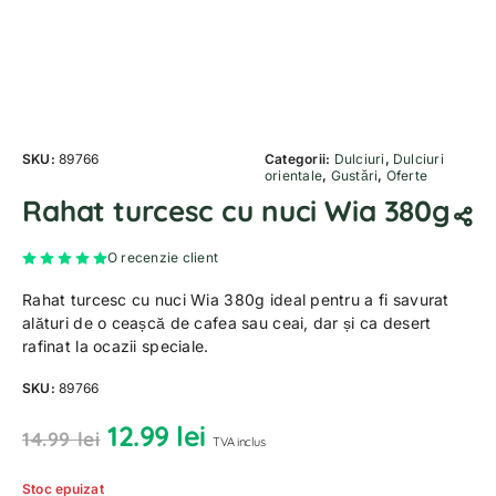
SKU:
89766
Categorii:
Dulciuri
,
Dulciuri
orientale
,
Gustări
,
Oferte
Rahat turcesc cu nuci Wia 380g
Evaluat la
5.00
din 5 pe baza unei singure evaluări
O recenzie client
Rahat turcesc cu nuci Wia 380g ideal pentru a fi savurat
alături de o ceașcă de cafea sau ceai, dar și ca desert
rafinat la ocazii speciale.
SKU:
89766
12.99
lei
14.99
lei
TVA inclus
Stoc epuizat