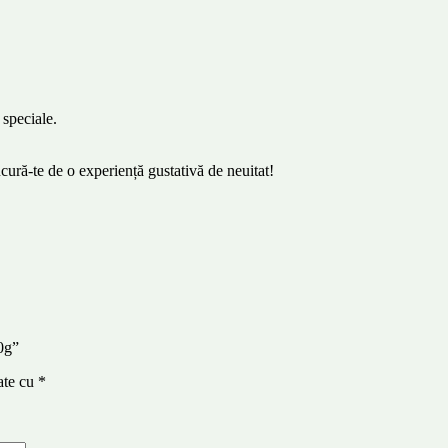
.
 speciale.
ră-te de o experiență gustativă de neuitat!
80g”
ate cu
*