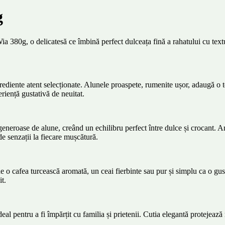
g
 380g, o delicatesă ce îmbină perfect dulceața fină a rahatului cu textur
grediente atent selecționate. Alunele proaspete, rumenite ușor, adaugă o 
eriență gustativă de neuitat.
eneroase de alune, creând un echilibru perfect între dulce și crocant. Aro
de senzații la fiecare mușcătură.
de o cafea turcească aromată, un ceai fierbinte sau pur și simplu ca o g
it.
 pentru a fi împărțit cu familia și prietenii. Cutia elegantă protejează r