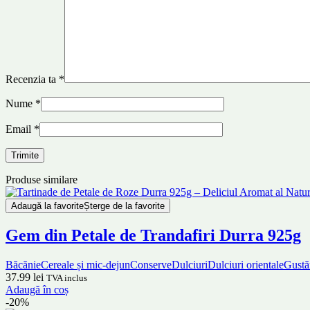
Recenzia ta
*
Nume
*
Email
*
Produse similare
Adaugă la favorite
Șterge de la favorite
Gem din Petale de Trandafiri Durra 925g
Băcănie
Cereale și mic-dejun
Conserve
Dulciuri
Dulciuri orientale
Gustă
37.99
lei
TVA inclus
Adaugă în coș
-20%