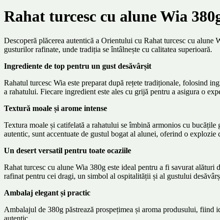
Rahat turcesc cu alune Wia 380
Descoperă plăcerea autentică a Orientului cu Rahat turcesc cu alune Wia
gusturilor rafinate, unde tradiția se întâlnește cu calitatea superioară.
Ingrediente de top pentru un gust desăvârșit
Rahatul turcesc Wia este preparat după rețete tradiționale, folosind in
a rahatului. Fiecare ingredient este ales cu grijă pentru a asigura o exp
Textură moale și arome intense
Textura moale și catifelată a rahatului se îmbină armonios cu bucățile g
autentic, sunt accentuate de gustul bogat al alunei, oferind o explozie 
Un desert versatil pentru toate ocaziile
Rahat turcesc cu alune Wia 380g este ideal pentru a fi savurat alături 
rafinat pentru cei dragi, un simbol al ospitalității și al gustului desăvârș
Ambalaj elegant și practic
Ambalajul de 380g păstrează prospețimea și aroma produsului, fiind ideal
autentic.