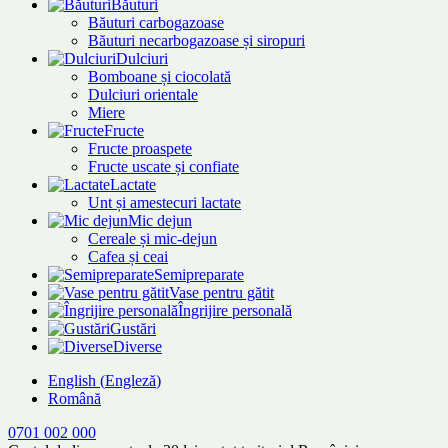
Băuturi
Băuturi carbogazoase
Băuturi necarbogazoase și siropuri
Dulciuri
Bomboane și ciocolată
Dulciuri orientale
Miere
Fructe
Fructe proaspete
Fructe uscate și confiate
Lactate
Unt și amestecuri lactate
Mic dejun
Cereale și mic-dejun
Cafea și ceai
Semipreparate
Vase pentru gătit
Îngrijire personală
Gustări
Diverse
English
(
Engleză
)
Română
0701 002 000