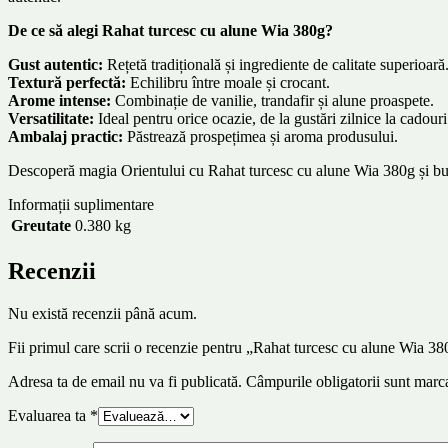
De ce să alegi Rahat turcesc cu alune Wia 380g?
Gust autentic:
Rețetă tradițională și ingrediente de calitate superioară
Textură perfectă:
Echilibru între moale și crocant.
Arome intense:
Combinație de vanilie, trandafir și alune proaspete.
Versatilitate:
Ideal pentru orice ocazie, de la gustări zilnice la cadouri
Ambalaj practic:
Păstrează prospețimea și aroma produsului.
Descoperă magia Orientului cu Rahat turcesc cu alune Wia 380g și bucu
Informații suplimentare
Greutate
0.380 kg
Recenzii
Nu există recenzii până acum.
Fii primul care scrii o recenzie pentru „Rahat turcesc cu alune Wia 3
Adresa ta de email nu va fi publicată.
Câmpurile obligatorii sunt marc
Evaluarea ta
*