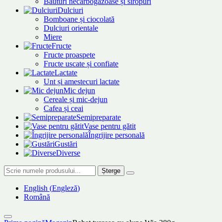
Băuturi necarbogazoase și siropuri
Dulciuri
Bomboane și ciocolată
Dulciuri orientale
Miere
Fructe
Fructe proaspete
Fructe uscate și confiate
Lactate
Unt și amestecuri lactate
Mic dejun
Cereale și mic-dejun
Cafea și ceai
Semipreparate
Vase pentru gătit
Îngrijire personală
Gustări
Diverse
Șterge
English
(
Engleză
)
Română