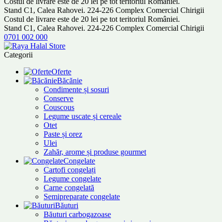
Costul de livrare este de 20 lei pe tot teritoriul României.
Stand C1, Calea Rahovei. 224-226 Complex Comercial Chirigii
Costul de livrare este de 20 lei pe tot teritoriul României.
Stand C1, Calea Rahovei. 224-226 Complex Comercial Chirigii
0701 002 000
Categorii
Oferte
Băcănie
Condimente și sosuri
Conserve
Couscous
Legume uscate și cereale
Otet
Paste și orez
Ulei
Zahăr, arome și produse gourmet
Congelate
Cartofi congelați
Legume congelate
Carne congelată
Semipreparate congelate
Băuturi
Băuturi carbogazoase