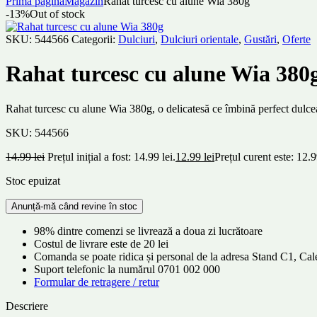
Prima pagină
Magazin
Rahat turcesc cu alune Wia 380g
-13%
Out of stock
SKU:
544566
Categorii:
Dulciuri
,
Dulciuri orientale
,
Gustări
,
Oferte
Rahat turcesc cu alune Wia 380
Rahat turcesc cu alune Wia 380g, o delicatesă ce îmbină perfect dulceaț
SKU:
544566
14.99
lei
Prețul inițial a fost: 14.99 lei.
12.99
lei
Prețul curent este: 12.9
Stoc epuizat
98% dintre comenzi se livrează a doua zi lucrătoare
Costul de livrare este de 20 lei
Comanda se poate ridica și personal de la adresa Stand C1, C
Suport telefonic la numărul 0701 002 000
Formular de retragere / retur
Descriere