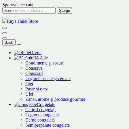
Spune-ne ce cauți
Șterge
Back
Oferte
Băcănie
Condimente și sosuri
Conserve
Couscous
Legume uscate și cereale
Otet
Paste și orez
Ulei
Zahăr, arome și produse gourmet
Congelate
Cartofi congelați
Legume congelate
Carne congelată
Semipreparate congelate