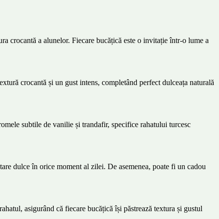
a crocantă a alunelor. Fiecare bucățică este o invitație într-o lume a
textură crocantă și un gust intens, completând perfect dulceața naturală
mele subtile de vanilie și trandafir, specifice rahatului turcesc
ustare dulce în orice moment al zilei. De asemenea, poate fi un cadou
ahatul, asigurând că fiecare bucățică își păstrează textura și gustul