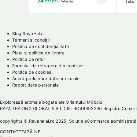
24.99
lei
TVA inclus
inclus
Blog RayaHalal
Termeni și condiții
Politica de confidențialitate
Plata și politica de livrare
Politica de retur
Formular de retragere din contract
Politica de cookies
Acord prelucrare date personale
Raport date personale
Explorează aromele bogate ale Orientului Mijlociu
RAYA TRADING GLOBAL S.R.L.CIF: RO46693290 Registru Comertu
copyrights © Rayahalal.ro 2025. Soluție eCommerce administrat
CONTACTEAZĂ-NE