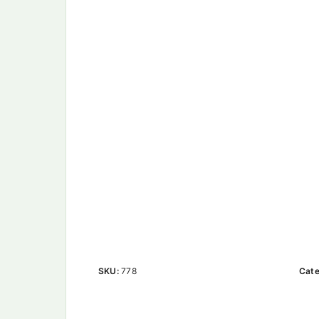
SKU:
778
Cate