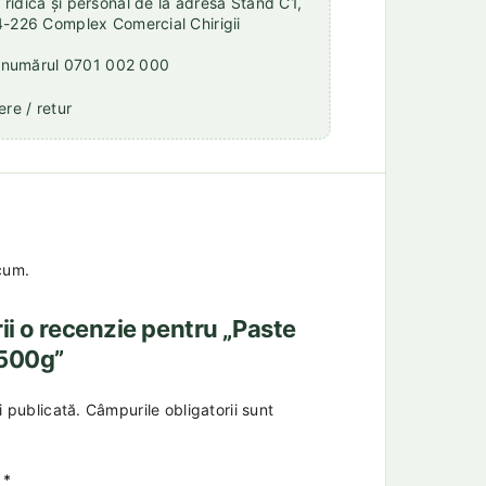
idica și personal de la adresa Stand C1,
4-226 Complex Comercial Chirigii
a numărul 0701 002 000
re / retur
cum.
rii o recenzie pentru „Paste
r 500g”
i publicată.
Câmpurile obligatorii sunt
a
*