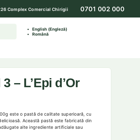
0701 002 000
226 Complex Comercial Chirigii
English
(
Engleză
)
Română
 3 – L’Epi d’Or
500g este o pastă de calitate superioară, cu
delicioasă. Această pastă este fabricată din
 adăugate alte ingrediente artificiale sau