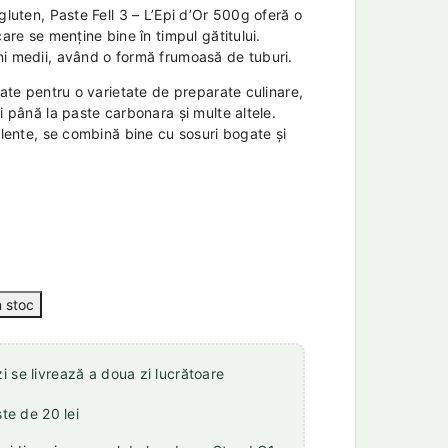
gluten, Paste Fell 3 – L’Epi d’Or 500g oferă o
care se menține bine în timpul gătitului.
ni medii, având o formă frumoasă de tuburi.
zate pentru o varietate de preparate culinare,
i până la paste carbonara și multe altele.
elente, se combină bine cu sosuri bogate și
 se livrează a doua zi lucrătoare
ste de 20 lei