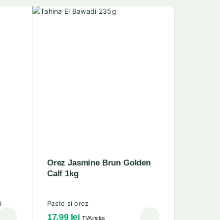
Orez Jasmine Brun Golden
Calf 1kg
i
Paste și orez
17.99
lei
TVA inclus