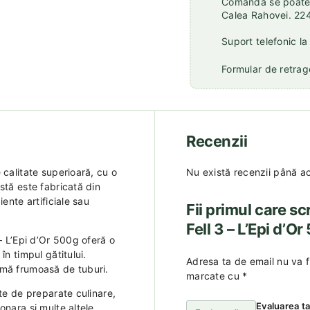
Comanda se poate r
Calea Rahovei. 22
Suport telefonic l
Formular de retrage
Recenzii
 calitate superioară, cu o
Nu există recenzii până a
stă este fabricată din
ente artificiale sau
Fii primul care sc
Fell 3 – L’Epi d’O
 – L’Epi d’Or 500g oferă o
în timpul gătitului.
Adresa ta de email nu va f
rmă frumoasă de tuburi.
marcate cu
*
ate de preparate culinare,
Evaluarea t
onara și multe altele.