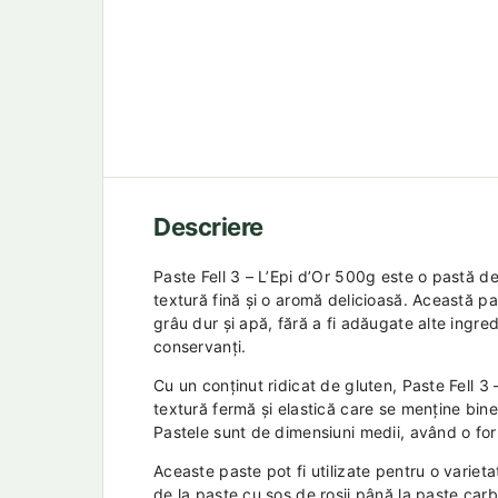
Descriere
Paste Fell 3 – L’Epi d’Or 500g este o pastă de
textură fină și o aromă delicioasă. Această pa
grâu dur și apă, fără a fi adăugate alte ingredi
conservanți.
Cu un conținut ridicat de gluten, Paste Fell 3
textură fermă și elastică care se menține bine 
Pastele sunt de dimensiuni medii, având o fo
Aceaste paste pot fi utilizate pentru o variet
de la paste cu sos de roșii până la paste carb