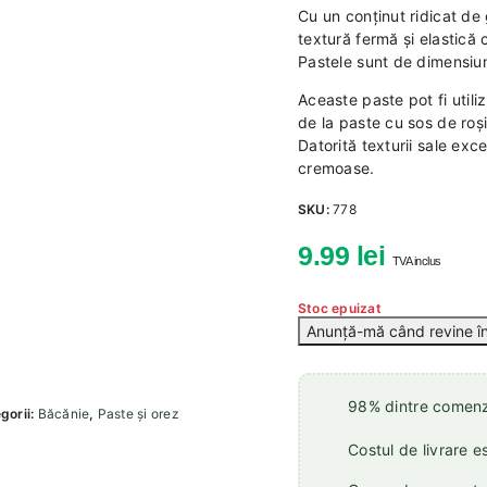
Cu un conținut ridicat de 
textură fermă și elastică 
Pastele sunt de dimensiu
Aceaste paste pot fi utili
de la paste cu sos de roși
Datorită texturii sale exc
cremoase.
SKU:
778
9.99
lei
TVA inclus
Stoc epuizat
98% dintre comenzi
gorii:
Băcănie
,
Paste și orez
Costul de livrare e