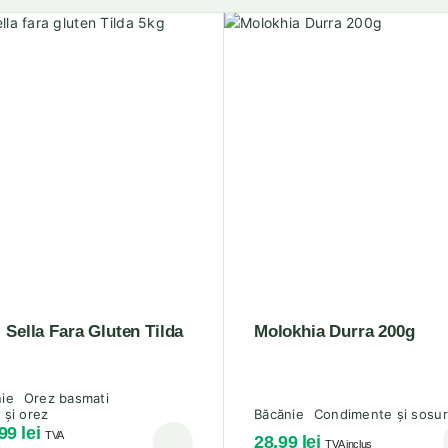
 Sella Fara Gluten Tilda
Molokhia Durra 200g
ie
Orez basmati
 și orez
Băcănie
Condimente și sosur
.99
lei
TVA
28.99
lei
TVA inclus