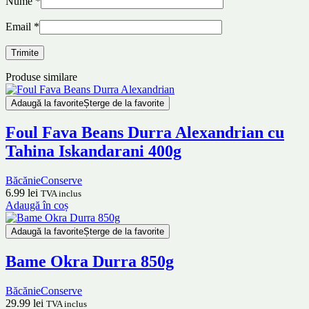
Nume
*
Email
*
Produse similare
Adaugă la favorite
Șterge de la favorite
Foul Fava Beans Durra Alexandrian cu
Tahina Iskandarani 400g
Băcănie
Conserve
6.99
lei
TVA inclus
Adaugă în coș
Adaugă la favorite
Șterge de la favorite
Bame Okra Durra 850g
Băcănie
Conserve
29.99
lei
TVA inclus