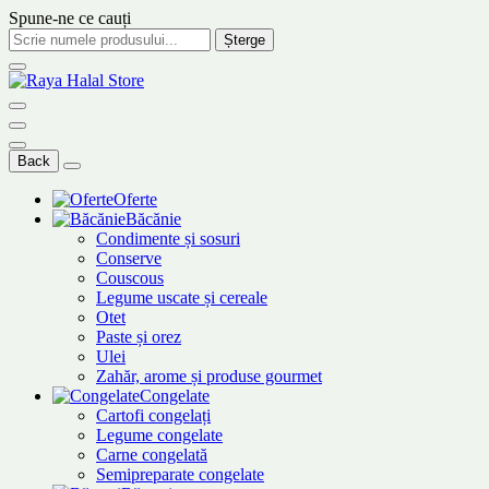
Spune-ne ce cauți
Șterge
Back
Oferte
Băcănie
Condimente și sosuri
Conserve
Couscous
Legume uscate și cereale
Otet
Paste și orez
Ulei
Zahăr, arome și produse gourmet
Congelate
Cartofi congelați
Legume congelate
Carne congelată
Semipreparate congelate