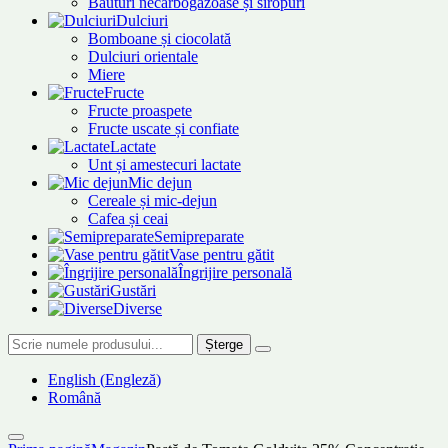
Băuturi necarbogazoase și siropuri
Dulciuri
Bomboane și ciocolată
Dulciuri orientale
Miere
Fructe
Fructe proaspete
Fructe uscate și confiate
Lactate
Unt și amestecuri lactate
Mic dejun
Cereale și mic-dejun
Cafea și ceai
Semipreparate
Vase pentru gătit
Îngrijire personală
Gustări
Diverse
Șterge
English
(
Engleză
)
Română