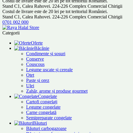
Costul de livrare este de 20 lei pe tot teritoriul României.
Stand C1, Calea Rahovei. 224-226 Complex Comercial Chirigii
Costul de livrare este de 20 lei pe tot teritoriul României.
Stand C1, Calea Rahovei. 224-226 Complex Comercial Chirigii
0701 002 000
Categorii
Oferte
Băcănie
Condimente și sosuri
Conserve
Couscous
Legume uscate și cereale
Otet
Paste și orez
Ulei
Zahăr, arome și produse gourmet
Congelate
Cartofi congelați
Legume congelate
Carne congelată
Semipreparate congelate
Băuturi
Băuturi carbogazoase