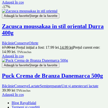
Adaugă în coș
-17%
Adaugă la favorite
Șterge de la favorite
Zacusca moussakaa in stil oriental Durra
400g
Băcănie
Conserve
Oferte
17.99
lei
Prețul inițial a fost: 17.99 lei.
14.99
lei
Prețul curent este:
14.99 lei.
TVA inclus
Adaugă în coș
Adaugă la favorite
Șterge de la favorite
Puck Crema de Branza Danemarca 500g
Băcănie
Conserve
Lactate
Semipreparate
Unt și amestecuri lactate
39.99
lei
TVA inclus
Adaugă în coș
Blog RayaHalal
Termeni și condiții