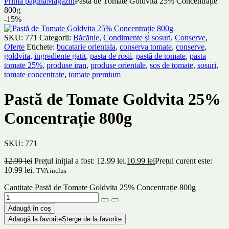
Prima pagină
Magazin
Pastă de Tomate Goldvita 25% Concentrație
800g
-15%
SKU:
771
Categorii:
Băcănie
,
Condimente și sosuri
,
Conserve
,
Oferte
Etichete:
bucatarie orientala
,
conserva tomate
,
conserve
,
goldvita
,
ingrediente gatit
,
pasta de rosii
,
pastă de tomate
,
pasta
tomate 25%
,
produse iran
,
produse orientale
,
sos de tomate
,
sosuri
,
tomate concentrate
,
tomate premium
Pastă de Tomate Goldvita 25%
Concentrație 800g
SKU:
771
12.99
lei
Prețul inițial a fost: 12.99 lei.
10.99
lei
Prețul curent este:
10.99 lei.
TVA inclus
Cantitate Pastă de Tomate Goldvita 25% Concentrație 800g
Adaugă în coș
Adaugă la favorite
Șterge de la favorite