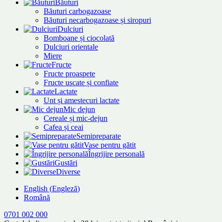
Băuturi
Băuturi carbogazoase
Băuturi necarbogazoase și siropuri
Dulciuri
Bomboane și ciocolată
Dulciuri orientale
Miere
Fructe
Fructe proaspete
Fructe uscate și confiate
Lactate
Unt și amestecuri lactate
Mic dejun
Cereale și mic-dejun
Cafea și ceai
Semipreparate
Vase pentru gătit
Îngrijire personală
Gustări
Diverse
English
(
Engleză
)
Română
0701 002 000