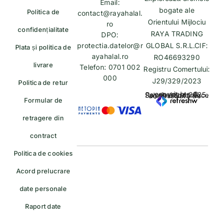
Email:
bogate ale
Politica de
contact@rayahalal.
Orientului Mijlociu
ro
confidențialitate
RAYA TRADING
DPO:
protectia.datelor@r
GLOBAL S.R.L.CIF:
Plata și politica de
ayahalal.ro
RO46693290
livrare
Telefon: 0701 002
Registru Comertului:
000
J29/329/2023
Politica de retur
copyrights © Rayahalal.ro 2025. Soluție eCommerce administrată de
Formular de
retragere din
contract
Politica de cookies
Acord prelucrare
date personale
Raport date