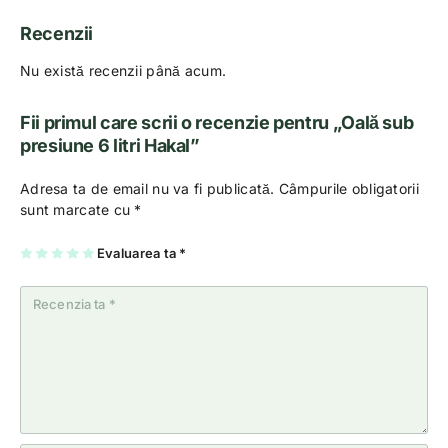
Recenzii
Nu există recenzii până acum.
Fii primul care scrii o recenzie pentru „Oală sub
presiune 6 litri Hakal”
Adresa ta de email nu va fi publicată.
Câmpurile obligatorii
sunt marcate cu
*
U
2
3
4
Evaluarea ta
5
*
na
di
di
di
di
di
n
n
n
n
n
5
5
5
5
5
st
st
st
st
st
el
el
el
el
el
e
e
e
e
e