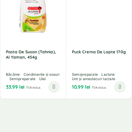
Pasta De Susan (Tahnia),
Puck Crema De Lapte 170g
Al Yaman, 454g
Băcănie
Condimente și sosuri
Semipreparate
Lactate
Semipreparate
Ulei
Unt și amestecuri lactate
33.99
lei
10.99
lei
TVA inclus
TVA inclus