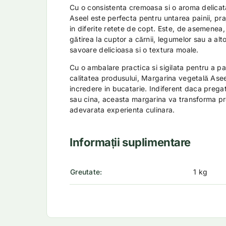
Cu o consistenta cremoasa si o aroma delicat
Aseel este perfecta pentru untarea painii, praj
in diferite retete de copt. Este, de asemenea,
gătirea la cuptor a cărnii, legumelor sau a a
savoare delicioasa si o textura moale.
Cu o ambalare practica si sigilata pentru a p
calitatea produsului, Margarina vegetală Ase
incredere in bucatarie. Indiferent daca pregat
sau cina, aceasta margarina va transforma pre
adevarata experienta culinara.
Informații suplimentare
Greutate
1 kg