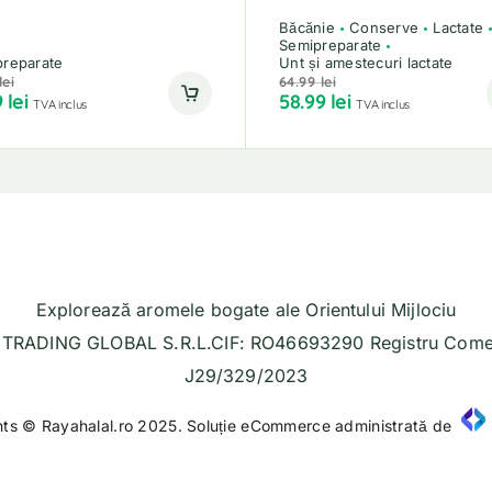
Băcănie
Conserve
Lactate
Semipreparate
reparate
Unt și amestecuri lactate
lei
64.99
lei
9
lei
58.99
lei
TVA inclus
TVA inclus
Explorează aromele bogate ale Orientului Mijlociu
TRADING GLOBAL S.R.L.CIF: RO46693290 Registru Comer
J29/329/2023
hts © Rayahalal.ro 2025. Soluție eCommerce administrată de