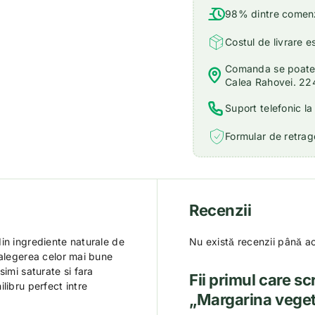
98% dintre comenzi
Costul de livrare e
Comanda se poate r
Calea Rahovei. 22
Suport telefonic l
Formular de retrage
Recenzii
in ingrediente naturale de
Nu există recenzii până a
 alegerea celor mai bune
simi saturate si fara
Fii primul care sc
libru perfect intre
„Margarina veget