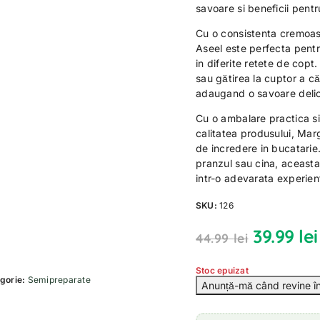
savoare si beneficii pentr
Cu o consistenta cremoas
Aseel este perfecta pentru
in diferite retete de copt
sau gătirea la cuptor a că
adaugand o savoare delic
Cu o ambalare practica si
calitatea produsului, Mar
de incredere in bucatarie
pranzul sau cina, aceasta
intr-o adevarata experien
SKU:
126
39.99
lei
44.99
lei
Stoc epuizat
gorie:
Semipreparate