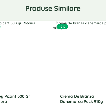
Produse Similare
-9%
py Picant 500 Gr
Crema De Branza
oura
Danemarca Puck 910g