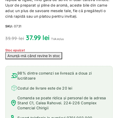
Ușor de preparat și pline de aromă, aceste bile din carne
aduc un plus de savoare mesele tale, fie că pregătești o
cină rapidă sau un platou pentru invitați.
SKU:
0731
37.99
lei
39.99
lei
TVA inclus
Stoc epuizat
98% dintre comenzi se livrează a doua zi
lucrătoare
Costul de livrare este de 20 lei
Comanda se poate ridica și personal de la adresa
Stand C1, Calea Rahovei. 224-226 Complex
Comercial Chirigii
Suport telefonic la numărul 0701 002 000