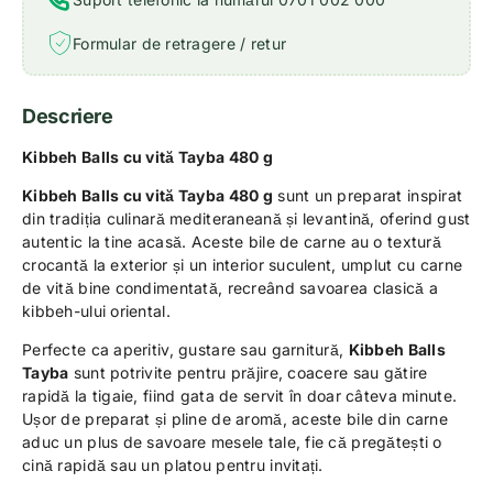
Formular de retragere / retur
Descriere
Kibbeh Balls cu vită Tayba 480 g
Kibbeh Balls cu vită Tayba 480 g
sunt un preparat inspirat
din tradiția culinară mediteraneană și levantină, oferind gust
autentic la tine acasă. Aceste bile de carne au o textură
crocantă la exterior și un interior suculent, umplut cu carne
de vită bine condimentată, recreând savoarea clasică a
kibbeh-ului oriental.
Perfecte ca aperitiv, gustare sau garnitură,
Kibbeh Balls
Tayba
sunt potrivite pentru prăjire, coacere sau gătire
rapidă la tigaie, fiind gata de servit în doar câteva minute.
Ușor de preparat și pline de aromă, aceste bile din carne
aduc un plus de savoare mesele tale, fie că pregătești o
cină rapidă sau un platou pentru invitați.