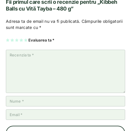
Fii primul care scrii o recenzie pentru „Kibbeh
Balls cu Vită Tayba – 480 g”
Adresa ta de email nu va fi publicată.
Câmpurile obligatorii
sunt marcate cu
*
U
2
3
4
Evaluarea ta
5
*
na
di
di
di
di
di
n
n
n
n
n
5
5
5
5
5
st
st
st
st
st
el
el
el
el
el
e
e
e
e
e