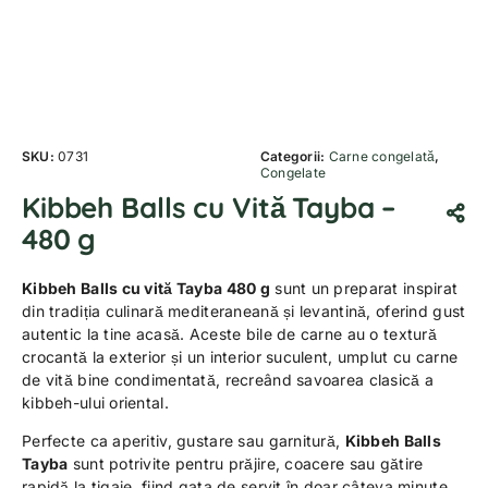
SKU:
0731
Categorii:
Carne congelată
,
Congelate
Kibbeh Balls cu Vită Tayba –
480 g
Kibbeh Balls cu vită Tayba 480 g
sunt un preparat inspirat
din tradiția culinară mediteraneană și levantină, oferind gust
autentic la tine acasă. Aceste bile de carne au o textură
crocantă la exterior și un interior suculent, umplut cu carne
de vită bine condimentată, recreând savoarea clasică a
kibbeh-ului oriental.
Perfecte ca aperitiv, gustare sau garnitură,
Kibbeh Balls
Tayba
sunt potrivite pentru prăjire, coacere sau gătire
rapidă la tigaie, fiind gata de servit în doar câteva minute.