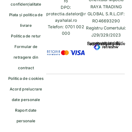
ro
confidențialitate
RAYA TRADING
DPO:
protectia.datelor@r
GLOBAL S.R.L.CIF:
Plata și politica de
ayahalal.ro
RO46693290
livrare
Telefon: 0701 002
Registru Comertului:
000
J29/329/2023
Politica de retur
copyrights © Rayahalal.ro 2025. Soluție eCommerce administrată de
Formular de
retragere din
contract
Politica de cookies
Acord prelucrare
date personale
Raport date
personale