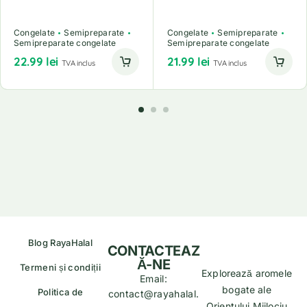
Congelate
Semipreparate
Congelate
Semipreparate
Semipreparate congelate
Semipreparate congelate
22.99
lei
21.99
lei
TVA inclus
TVA inclus
Blog RayaHalal
CONTACTEAZ
Ă-NE
Termeni și condiții
Explorează aromele
Email:
bogate ale
Politica de
contact@rayahalal.
Orientului Mijlociu