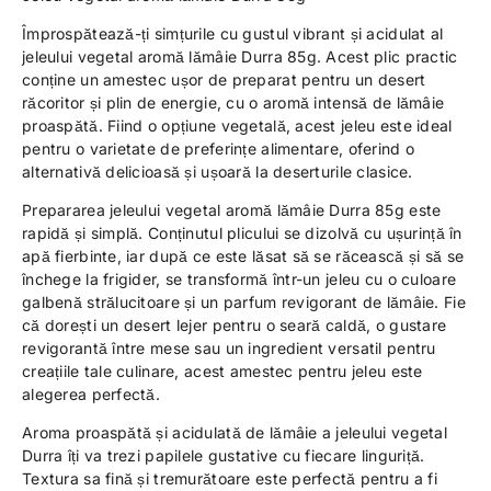
Împrospătează-ți simțurile cu gustul vibrant și acidulat al
jeleului vegetal aromă lămâie Durra 85g. Acest plic practic
conține un amestec ușor de preparat pentru un desert
răcoritor și plin de energie, cu o aromă intensă de lămâie
proaspătă. Fiind o opțiune vegetală, acest jeleu este ideal
pentru o varietate de preferințe alimentare, oferind o
alternativă delicioasă și ușoară la deserturile clasice.
Prepararea jeleului vegetal aromă lămâie Durra 85g este
rapidă și simplă. Conținutul plicului se dizolvă cu ușurință în
apă fierbinte, iar după ce este lăsat să se răcească și să se
închege la frigider, se transformă într-un jeleu cu o culoare
galbenă strălucitoare și un parfum revigorant de lămâie. Fie
că dorești un desert lejer pentru o seară caldă, o gustare
revigorantă între mese sau un ingredient versatil pentru
creațiile tale culinare, acest amestec pentru jeleu este
alegerea perfectă.
Aroma proaspătă și acidulată de lămâie a jeleului vegetal
Durra îți va trezi papilele gustative cu fiecare linguriță.
Textura sa fină și tremurătoare este perfectă pentru a fi