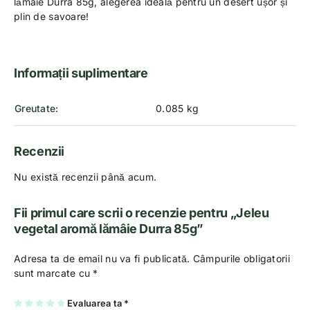
lămâie Durra 85g, alegerea ideală pentru un desert ușor și
plin de savoare!
Informații suplimentare
Greutate
0.085 kg
Recenzii
Nu există recenzii până acum.
Fii primul care scrii o recenzie pentru „Jeleu
vegetal aromă lămâie Durra 85g”
Adresa ta de email nu va fi publicată.
Câmpurile obligatorii
sunt marcate cu
*
U
2
3
4
Evaluarea ta
5
*