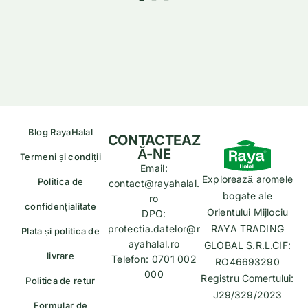
Blog RayaHalal
CONTACTEAZ
Ă-NE
Termeni și condiții
Email:
Explorează aromele
Politica de
contact@rayahalal.
bogate ale
ro
confidențialitate
Orientului Mijlociu
DPO:
protectia.datelor@r
RAYA TRADING
Plata și politica de
ayahalal.ro
GLOBAL S.R.L.CIF:
livrare
Telefon: 0701 002
RO46693290
000
Registru Comertului:
Politica de retur
J29/329/2023
Formular de