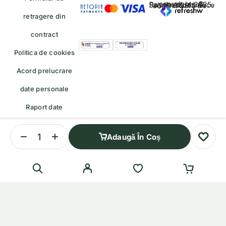
copyrights © Rayahalal.ro 2025. Soluție eCommerce administrată de
retragere din
contract
Politica de cookies
Acord prelucrare
date personale
Raport date
personale
Adaugă În Coș
Formular de retragere — trimiteți o cerere de retragere/retur
English
(
Engleză
)
Română