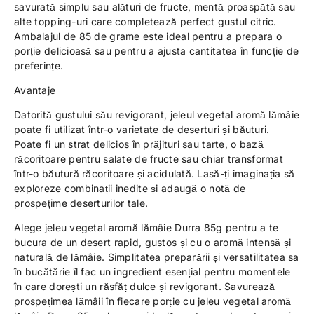
savurată simplu sau alături de fructe, mentă proaspătă sau
alte topping-uri care completează perfect gustul citric.
Ambalajul de 85 de grame este ideal pentru a prepara o
porție delicioasă sau pentru a ajusta cantitatea în funcție de
preferințe.
Avantaje
Datorită gustului său revigorant, jeleul vegetal aromă lămâie
poate fi utilizat într-o varietate de deserturi și băuturi.
Poate fi un strat delicios în prăjituri sau tarte, o bază
răcoritoare pentru salate de fructe sau chiar transformat
într-o băutură răcoritoare și acidulată. Lasă-ți imaginația să
exploreze combinații inedite și adaugă o notă de
prospețime deserturilor tale.
Alege jeleu vegetal aromă lămâie Durra 85g pentru a te
bucura de un desert rapid, gustos și cu o aromă intensă și
naturală de lămâie. Simplitatea preparării și versatilitatea sa
în bucătărie îl fac un ingredient esențial pentru momentele
în care dorești un răsfăț dulce și revigorant. Savurează
prospețimea lămâii în fiecare porție cu jeleu vegetal aromă