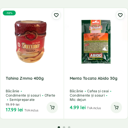
-10%
Tahina Zmmo 400g
Menta Tocata Abido 30g
Băcănie
Băcănie
Cafea și ceai
Condimente și sosuri
Oferte
Condimente și sosuri
Semipreparate
Mic dejun
19.99
lei
4.99
lei
TVA inclus
17.99
lei
TVA inclus