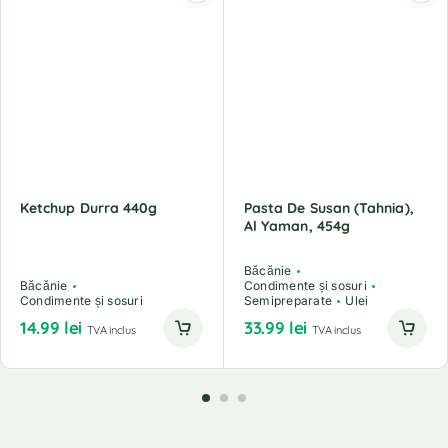
Ketchup Durra 440g
Pasta De Susan (Tahnia),
Al Yaman, 454g
Băcănie
Băcănie
Condimente și sosuri
Condimente și sosuri
Semipreparate
Ulei
14.99
lei
33.99
lei
TVA inclus
TVA inclus