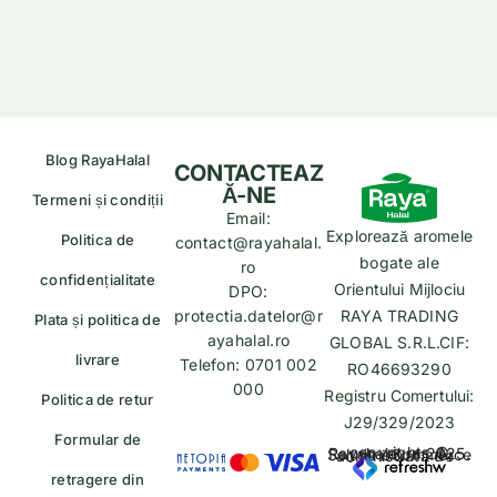
Blog RayaHalal
CONTACTEAZ
Ă-NE
Termeni și condiții
Email:
Explorează aromele
Politica de
contact@rayahalal.
bogate ale
ro
confidențialitate
Orientului Mijlociu
DPO:
protectia.datelor@r
RAYA TRADING
Plata și politica de
ayahalal.ro
GLOBAL S.R.L.CIF:
livrare
Telefon: 0701 002
RO46693290
000
Registru Comertului:
Politica de retur
J29/329/2023
Formular de
copyrights © Rayahalal.ro 2025. Soluție eCommerce administrată de
retragere din