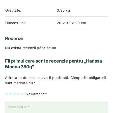
Greutate
0.35 kg
Dimensiuni
20 × 30 × 20 cm
Recenzii
Nu există recenzii până acum.
Fii primul care scrii o recenzie pentru „Harissa
Moona 350g”
Adresa ta de email nu va fi publicată.
Câmpurile obligatorii
sunt marcate cu
*
U
2
3
4
Evaluarea ta
5
*
na
di
di
di
di
di
n
n
n
n
n
5
5
5
5
5
st
st
st
st
st
el
el
el
el
el
e
e
e
e