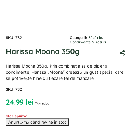
SKU:
782
Categorii:
Băcănie
,
Condimente și sosuri
Harissa Moona 350g
Harissa Moona 350g. Prin combinația sa de piper și
condimente, Harissa „Moona” creează un gust special care
se potrivește bine cu fiecare fel de mâncare.
SKU:
782
24.99
lei
TVA inclus
Stoc epuizat