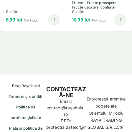
Fructe
Fructe proaspete
Fructe uscate și confiate
Gustări
Gustări
8.99
lei
18.99
lei
TVA inclus
TVA inclus
Blog RayaHalal
CONTACTEAZ
Ă-NE
Termeni și condiții
Explorează aromele
Email:
bogate ale
Politica de
contact@rayahalal.
Orientului Mijlociu
ro
confidențialitate
RAYA TRADING
DPO:
protectia.datelor@r
GLOBAL S.R.L.CIF:
Plata și politica de