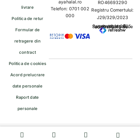
ayahalal.ro
RO46693290
livrare
Telefon: 0701 002
Registru Comertului:
000
J29/329/2023
Politica de retur
copyrights © Rayahalal.ro 2025. Soluție eCommerce administrată de
Formular de
retragere din
contract
Politica de cookies
Acord prelucrare
date personale
Raport date
personale
Formular de retragere — trimiteți o cerere de retragere/retur