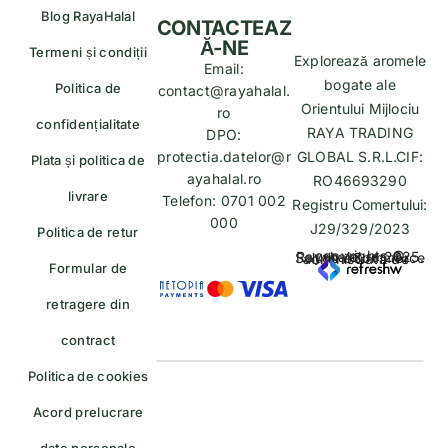
Blog RayaHalal
CONTACTEAZ
Ă-NE
Termeni și condiții
Explorează aromele
Email:
bogate ale
Politica de
contact@rayahalal.
Orientului Mijlociu
ro
confidențialitate
RAYA TRADING
DPO:
protectia.datelor@r
GLOBAL S.R.L.CIF:
Plata și politica de
ayahalal.ro
RO46693290
livrare
Telefon: 0701 002
Registru Comertului:
000
J29/329/2023
Politica de retur
copyrights © Rayahalal.ro 2025. Soluție eCommerce administrată de
Formular de
retragere din
contract
Politica de cookies
Acord prelucrare
date personale