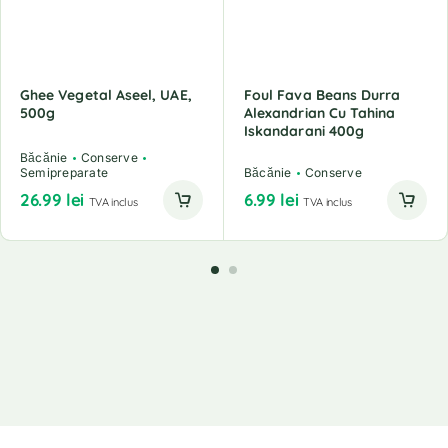
Ghee Vegetal Aseel, UAE,
Foul Fava Beans Durra
500g
Alexandrian Cu Tahina
Iskandarani 400g
Băcănie
Conserve
Semipreparate
Băcănie
Conserve
26.99
lei
6.99
lei
TVA inclus
TVA inclus