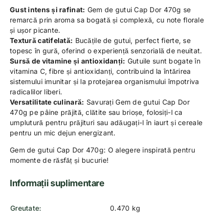
Gust intens și rafinat:
Gem de gutui Cap Dor 470g se
remarcă prin aroma sa bogată și complexă, cu note florale
și ușor picante.
Textură catifelată:
Bucățile de gutui, perfect fierte, se
topesc în gură, oferind o experiență senzorială de neuitat.
Sursă de vitamine și antioxidanți:
Gutuile sunt bogate în
vitamina C, fibre și antioxidanți, contribuind la întărirea
sistemului imunitar și la protejarea organismului împotriva
radicalilor liberi.
Versatilitate culinară:
Savurați Gem de gutui Cap Dor
470g pe pâine prăjită, clătite sau brioșe, folosiți-l ca
umplutură pentru prăjituri sau adăugați-l în iaurt și cereale
pentru un mic dejun energizant.
Gem de gutui Cap Dor 470g: O alegere inspirată pentru
momente de răsfăț și bucurie!
Informații suplimentare
Greutate
0.470 kg