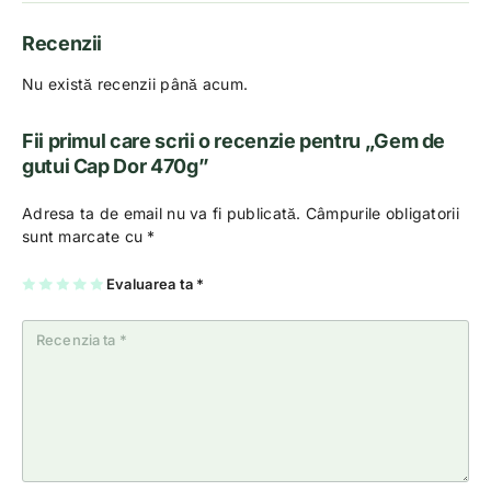
Recenzii
Nu există recenzii până acum.
Fii primul care scrii o recenzie pentru „Gem de
gutui Cap Dor 470g”
Adresa ta de email nu va fi publicată.
Câmpurile obligatorii
sunt marcate cu
*
U
2
3
4
Evaluarea ta
5
*
na
di
di
di
di
di
n
n
n
n
n
5
5
5
5
5
st
st
st
st
st
el
el
el
el
el
e
e
e
e
e