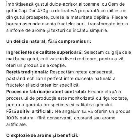
Îmbrățișează gustul dulce-acrișor al toamnei cu Gem de
gutui Cap Dor 470g, o delicatesă preparată cu măiestrie
din gutui proaspete, culese la maturitate deplină. Fiecare
borcan ascunde esența fructelor aurii, transformate într-o
simfonie de arome și texturi ce încântă simțurile.
Un deliciu natural, fără compromisuri:
Ingrediente de calitate superioară:
Selectăm cu grijă cele
mai bune gutui, cultivate în livezi roditoare, pentru a vă
oferi un produs de excepție.
Rețetă tradițională:
Respectăm rețeta consacrată,
păstrând echilibrul perfect între dulceața naturală a
fructelor și aciditatea lor specifică.
Proces de fabricație atent controlat:
Fiecare etapă a
procesului de producție este monitorizată cu rigurozitate,
pentru a garanta prospețimea și calitatea gemului.
Fără aditivi artificiali:
Ne angajăm să vă oferim un produs
100% natural, fără conservanți, coloranți sau arome
artificiale.
O explozie de arome și beneficii: