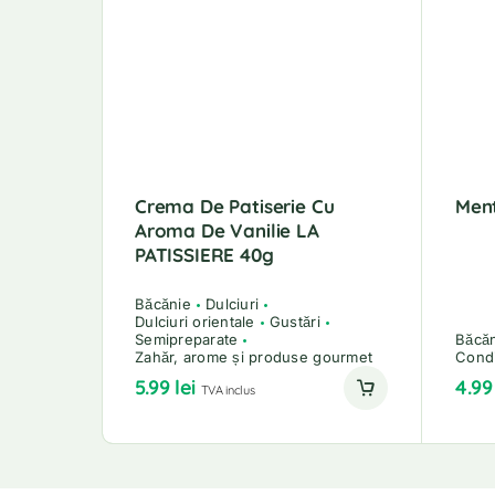
Crema De Patiserie Cu
Men
Aroma De Vanilie LA
PATISSIERE 40g
Băcănie
Dulciuri
Dulciuri orientale
Gustări
Semipreparate
Băcă
Zahăr, arome și produse gourmet
Condi
5.99
lei
4.9
TVA inclus