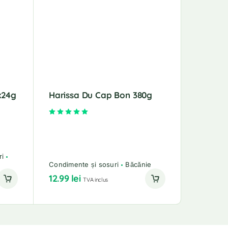
x24g
Harissa Du Cap Bon 380g
Evaluat la
5.00
din 5
ri
Condimente și sosuri
Băcănie
12.99
lei
TVA inclus