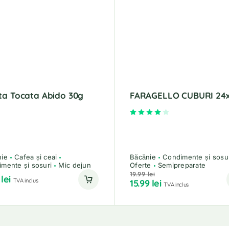
ta Tocata Abido 30g
FARAGELLO CUBURI 24
Evaluat la
4.00
din 5
nie
Cafea și ceai
Băcănie
Condimente și sosu
mente și sosuri
Mic dejun
Oferte
Semipreparate
19.99
lei
9
lei
TVA inclus
15.99
lei
TVA inclus