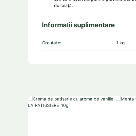
dulceață.
Informații suplimentare
Greutate
1 kg