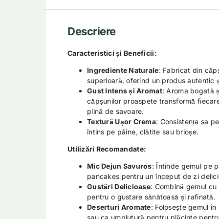
Descriere
Caracteristici și Beneficii:
Ingrediente Naturale
: Fabricat din căp
superioară, oferind un produs autentic ș
Gust Intens și Aromat
: Aroma bogată și
căpșunilor proaspete transformă fiecar
plină de savoare.
Textură Ușor Crema
: Consistența sa pe
întins pe pâine, clătite sau brioșe.
Utilizări Recomandate:
Mic Dejun Savuros
: Întinde gemul pe pâ
pancakes pentru un început de zi delici
Gustări Delicioase
: Combină gemul cu 
pentru o gustare sănătoasă și rafinată.
Deserturi Aromate
: Folosește gemul în r
sau ca umplutură pentru plăcinte pentr