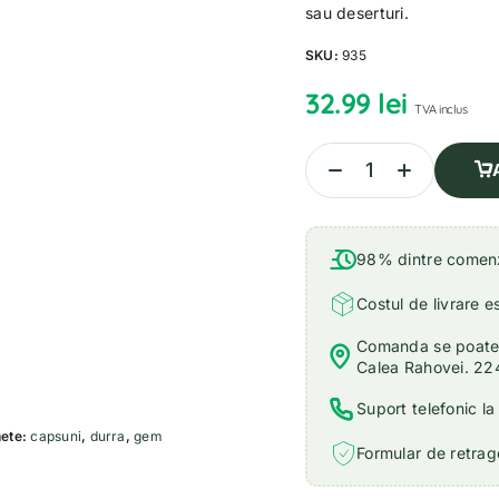
sau deserturi.
SKU:
935
32.99
lei
TVA inclus
98% dintre comenzi
Costul de livrare e
Comanda se poate r
Calea Rahovei. 22
Suport telefonic l
hete:
capsuni
,
durra
,
gem
Formular de retrage