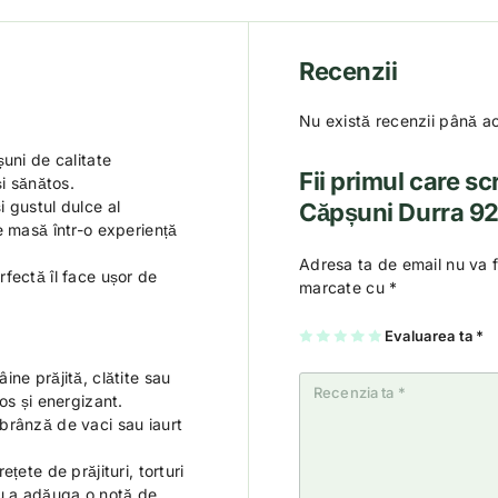
Recenzii
Nu există recenzii până a
șuni de calitate
Fii primul care s
i sănătos.
 gustul dulce al
Căpșuni Durra 9
e masă într-o experiență
Adresa ta de email nu va f
rfectă îl face ușor de
marcate cu
*
U
2
3
4
Evaluarea ta
5
*
na
di
di
di
di
di
n
n
n
n
n
5
5
5
5
ine prăjită, clătite sau
5
st
st
st
st
os și energizant.
st
el
el
el
el
el
e
e
e
e
brânză de vaci sau iaurt
e
ețete de prăjituri, torturi
u a adăuga o notă de