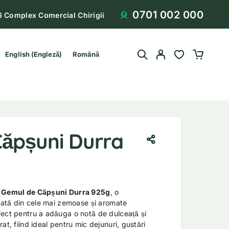
0701 002 000
6 Complex Comercial Chirigii
English
(
Engleză
)
Română
ăpșuni Durra
u
Gemul de Căpșuni Durra 925g
, o
izată din cele mai zemoase și aromate
fect pentru a adăuga o notă de dulceață și
at, fiind ideal pentru mic dejunuri, gustări