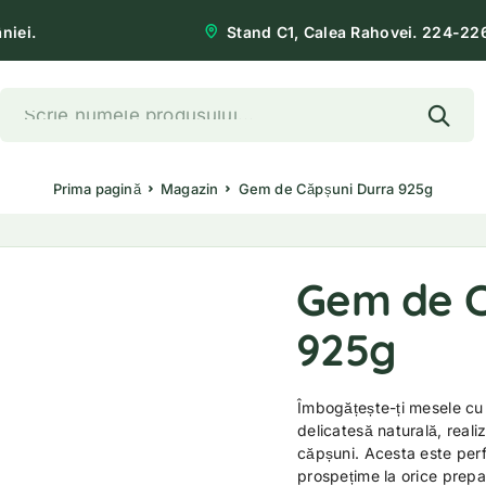
niei.
Stand C1, Calea Rahovei. 224-22
Prima pagină
Magazin
Gem de Căpșuni Durra 925g
Gem de C
925g
Îmbogățește-ți mesele c
delicatesă naturală, real
căpșuni. Acesta este per
prospețime la orice prepar