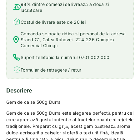
98% dintre comenzi se livrează a doua zi
lucrătoare
Costul de livrare este de 20 lei
Comanda se poate ridica și personal de la adresa
Stand C1, Calea Rahovei. 224-226 Complex
Comercial Chirigii
Suport telefonic la numărul 0701 002 000
Formular de retragere / retur
Descriere
Gem de caise 500g Durra
Gem de caise 500g Durra este alegerea perfectă pentru cei
care apreciază gustul autentic al fructelor coapte și rețetele
tradiționale. Preparat cu grijă, acest gem păstrează aroma
dulce-acrișoară a caiselor și oferă o textură fină, ideală
pentru a fi savurată la micul dejun sau în deserturile tale