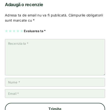
Adaugă o recenzie
Adresa ta de email nu va fi publicată.
Câmpurile obligatorii
sunt marcate cu
*
U
2
3
4
Evaluarea ta
5
*
na
di
di
di
di
di
n
n
n
n
n
5
5
5
5
5
st
st
st
st
st
el
el
el
el
el
e
e
e
e
e