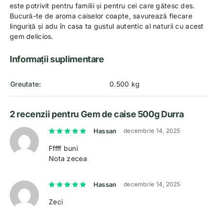
este potrivit pentru familii și pentru cei care gătesc des.
Bucură-te de aroma caiselor coapte, savurează fiecare
linguriță și adu în casa ta gustul autentic al naturii cu acest
gem delicios.
Informații suplimentare
Greutate
0.500 kg
2 recenzii pentru
Gem de caise 500g Durra
Evaluat la
5
din 5
Hassan
decembrie 14, 2025
Fffff buni
Nota zecea
Evaluat la
5
din 5
Hassan
decembrie 14, 2025
Zeci