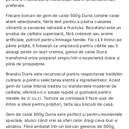
preferate.
Fiecare borcan de gem de caise 500g Durra conține caise
atent selecționate, fierte lent pentru a păstra culoarea
vibrantă și savoarea naturală a fructului. Rezultatul este un
produs de calitate superioară, fără coloranți sau arome
artificiale, potrivit pentru întreaga familie. Fie că îl întinzi pe
pâine prăjită, îl folosești ca umplutură pentru clătite sau îl
adaugi peste un iaurt cremos, gemul de caise Durra
transformă orice preparat simplu într-o experiență dulce și
plină de prospețime.
Brandul Durra este recunoscut pentru respectarea tradițiilor
culinare și pentru selectarea atentă a ingredientelor. Acest
gem de caise îmbină tradiția cu standardele moderne de
calitate, oferindu-ți o soluție rapidă și gustoasă pentru
mesele de zi cu zi. Textura sa cremoasă îl face ușor de
întins și ideal pentru prăjituri, tarte sau biscuiți de casă.
Gem de caise 500g Durra este perfect și pentru momentele
speciale, atunci când vrei să oferi celor dragi ceva bun și
sănătos. Fiind ambalat într-un borcan generos de 500g,