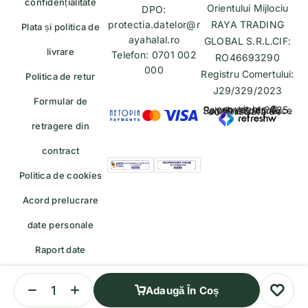
confidențialitate
Orientului Mijlociu
DPO:
protectia.datelor@r
RAYA TRADING
Plata și politica de
ayahalal.ro
GLOBAL S.R.L.CIF:
livrare
Telefon: 0701 002
RO46693290
000
Registru Comertului:
Politica de retur
J29/329/2023
Formular de
copyrights © Rayahalal.ro 2025. Soluție eCommerce administrată de
retragere din
contract
Politica de cookies
Acord prelucrare
date personale
Raport date
personale
Adaugă În Coș