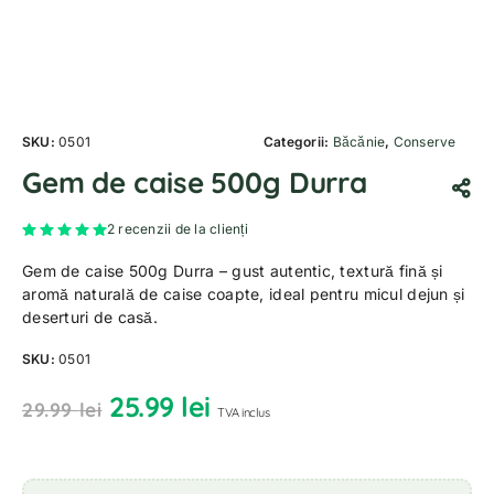
SKU:
0501
Categorii:
Băcănie
,
Conserve
Gem de caise 500g Durra
Evaluat la
5.00
din 5 pe baza a
2
evaluări de la clienți
2
recenzii de la clienți
Gem de caise 500g Durra – gust autentic, textură fină și
aromă naturală de caise coapte, ideal pentru micul dejun și
deserturi de casă.
SKU:
0501
25.99
lei
29.99
lei
TVA inclus