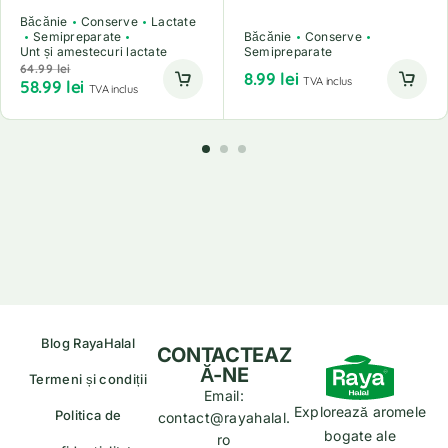
Băcănie
Conserve
Lactate
Semipreparate
Băcănie
Conserve
Unt și amestecuri lactate
Semipreparate
64.99
lei
8.99
lei
TVA inclus
58.99
lei
TVA inclus
Blog RayaHalal
CONTACTEAZ
Ă-NE
Termeni și condiții
Email:
Explorează aromele
Politica de
contact@rayahalal.
bogate ale
ro