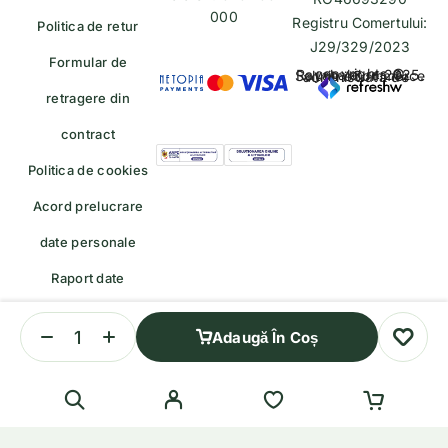
000
Registru Comertului:
Politica de retur
J29/329/2023
Formular de
copyrights © Rayahalal.ro 2025. Soluție eCommerce administrată de
retragere din
contract
Politica de cookies
Acord prelucrare
date personale
Raport date
personale
Adaugă În Coș
Formular de retragere — trimiteți o cerere de retragere/retur
English
(
Engleză
)
Română