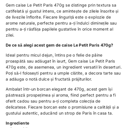
Gem caise Le Petit Paris 470g se distinge prin textura sa
catifelată și gustul intens, ce amintește de zilele însorite și
de livezile înflorite. Fiecare linguriță este o explozie de
arome naturale, perfecte pentru a-ți îndulci diminețile sau
pentru a-ți răsfăța papilele gustative în orice moment al
zilei.
De ce să alegi acest gem de caise Le Petit Paris 470g?
Ideal pentru micul dejun, întins pe o felie de pâine
proaspătă sau adăugat în iaurt, Gem caise Le Petit Paris
470g este, de asemenea, un ingredient versatil în deserturi.
Poți să-l folosești pentru a umple clătite, a decora tarte sau
a adăuga o notă dulce și fructată prăjiturilor.
Ambalat într-un borcan elegant de 470g, acest gem își
păstrează prospețimea și aroma, fiind perfect pentru a fi
oferit cadou sau pentru a-ți completa colecția de
delicatese. Fiecare borcan este o promisiune a calității și a
gustului autentic, aducând un strop de Paris în casa ta.
Ingrediente