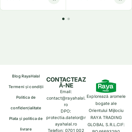
Blog RayaHalal
CONTACTEAZ
Ă-NE
Termeni și condiții
Email:
Explorează aromele
Politica de
contact@rayahalal.
bogate ale
ro
confidențialitate
Orientului Mijlociu
DPO:
protectia.datelor@r
RAYA TRADING
Plata și politica de
ayahalal.ro
GLOBAL S.R.L.CIF:
livrare
Telefon: 0701 002
RO46693290