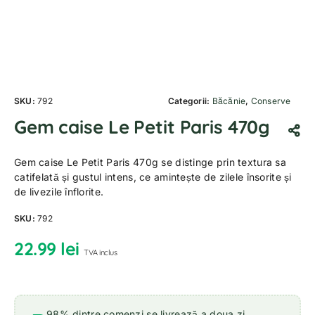
SKU:
792
Categorii:
Băcănie
,
Conserve
Gem caise Le Petit Paris 470g
Gem caise Le Petit Paris 470g se distinge prin textura sa
catifelată și gustul intens, ce amintește de zilele însorite și
de livezile înflorite.
SKU:
792
22.99
lei
TVA inclus
98% dintre comenzi se livrează a doua zi