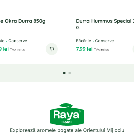
e Okra Durra 850g
Durra Hummus Special 
G
nie
Conserve
Băcănie
Conserve
99
lei
7.99
lei
TVA inclus
TVA inclus
Explorează aromele bogate ale Orientului Mijlociu