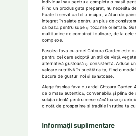
individual sau pentru a completa o masă pen
Fiind un produs gata preparat, nu necesită de
Poate fi servit ca fel principal, alături de pâ
integrat în salate pentru un plus de consistență
ca bază pentru supe și tocănițe orientale. Gus
multitudine de combinații culinare, de la cele 
complexe.
Fasolea fava cu ardei Chtoura Garden este o 
pentru cei care adoptă un stil de viață veget
alternativă gustoasă și consistentă. Aduce un 
valoare nutritivă în bucătăria ta, fiind o modal
bucura de gusturi noi și sănătoase.
Alege fasolea fava cu ardei Chtoura Garden 
de o masă autentică, convenabilă și plină de 
soluția ideală pentru mese sănătoase și delici
o notă de prospețime și tradiție în rutina ta cu
Informații suplimentare