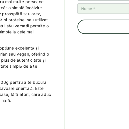
tru mai multe persoane.
cât o simplă încălzire.
ine proaspătă sau orez,
 și proteine, sau utilizat
tul său versatil permite o
simple la cele mai
opțiune excelentă și
arian sau vegan, oferind o
plus de autenticitate și
itate simplă de a te
400g pentru a te bucura
savoare orientală. Este
oase, fără efort, care aduc
linară.