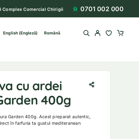
0701 002 000
6 Complex Comercial Chirigii
English
(
Engleză
)
Română
va cu ardei
Garden 400g
oura Garden 400g. Acest preparat autentic,
rect în farfuria ta gustul mediteranean