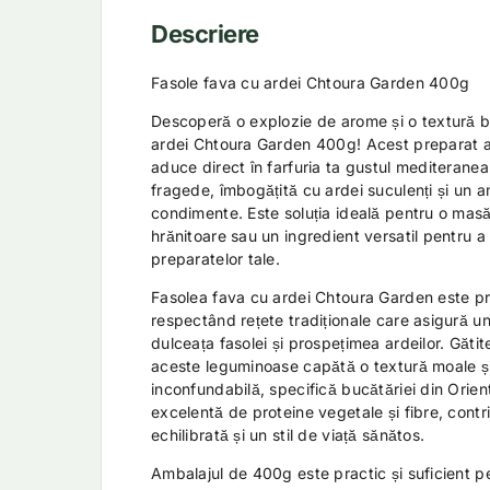
Descriere
Fasole fava cu ardei Chtoura Garden 400g
Descoperă o explozie de arome și o textură b
ardei Chtoura Garden 400g! Acest preparat a
aduce direct în farfuria ta gustul mediteranean
fragede, îmbogățită cu ardei suculenți și un
condimente. Este soluția ideală pentru o masă
hrănitoare sau un ingredient versatil pentru 
preparatelor tale.
Fasolea fava cu ardei Chtoura Garden este pre
respectând rețete tradiționale care asigură un 
dulceața fasolei și prospețimea ardeilor. Gătit
aceste leguminoase capătă o textură moale ș
inconfundabilă, specifică bucătăriei din Orient
excelentă de proteine vegetale și fibre, contr
echilibrată și un stil de viață sănătos.
Ambalajul de 400g este practic și suficient pe