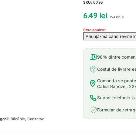
SKU:
0096
6.49
lei
TVA inclus
Stoc epuizat
98% dintre comenzi
Costul de livrare e
Comanda se poate r
Calea Rahovei. 22
Suport telefonic l
Formular de retrage
gorii:
Băcănie
,
Conserve