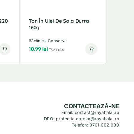
220
Ton În Ulei De Soia Durra
Fasole 
160g
400 Gr
Băcănie
Conserve
Băcănie
10.99
lei
6.99
lei
TVA inclus
CONTACTEAZĂ-NE
Email: contact@rayahalal.ro
DPO: protectia.datelor@rayahalal.ro
Telefon: 0701 002 000