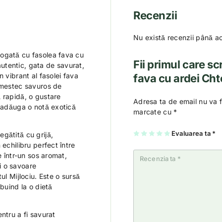
Recenzii
Nu există recenzii până a
ogată cu fasolea fava cu
Fii primul care sc
utentic, gata de savurat,
 vibrant al fasolei fava
fava cu ardei Ch
 amestec savuros de
 rapidă, o gustare
Adresa ta de email nu va f
a adăuga o notă exotică
marcate cu
*
U
2
3
4
Evaluarea ta
5
*
gătită cu grijă,
na
di
di
di
di
echilibru perfect între
di
n
n
n
n
n
5
5
5
5
e într-un sos aromat,
5
st
st
st
st
st
el
el
el
el
i o savoare
el
e
e
e
e
e
ul Mijlociu. Este o sursă
ibuind la o dietă
ntru a fi savurat