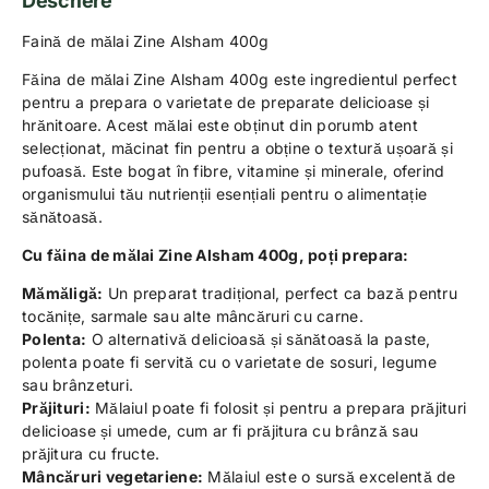
Descriere
Faină de mălai Zine Alsham 400g
Făina de mălai Zine Alsham 400g este ingredientul perfect
pentru a prepara o varietate de preparate delicioase și
hrănitoare. Acest mălai este obținut din porumb atent
selecționat, măcinat fin pentru a obține o textură ușoară și
pufoasă. Este bogat în fibre, vitamine și minerale, oferind
organismului tău nutrienții esențiali pentru o alimentație
sănătoasă.
Cu făina de mălai Zine Alsham 400g, poți prepara:
Mămăligă:
Un preparat tradițional, perfect ca bază pentru
tocănițe, sarmale sau alte mâncăruri cu carne.
Polenta:
O alternativă delicioasă și sănătoasă la paste,
polenta poate fi servită cu o varietate de sosuri, legume
sau brânzeturi.
Prăjituri:
Mălaiul poate fi folosit și pentru a prepara prăjituri
delicioase și umede, cum ar fi prăjitura cu brânză sau
prăjitura cu fructe.
Mâncăruri vegetariene:
Mălaiul este o sursă excelentă de