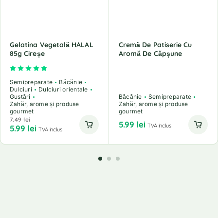
Gelatina Vegetală HALAL
Cremă De Patiserie Cu
85g Cireșe
Aromă De Căpșune
Evaluat la
5.00
din 5
Semipreparate
Băcănie
Dulciuri
Dulciuri orientale
Gustări
Băcănie
Semipreparate
Zahăr, arome și produse
Zahăr, arome și produse
gourmet
gourmet
7.49
lei
5.99
lei
TVA inclus
5.99
lei
TVA inclus