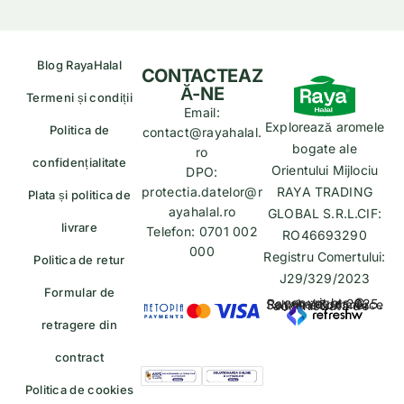
Blog RayaHalal
CONTACTEAZ
Ă-NE
Termeni și condiții
Email:
Explorează aromele
Politica de
contact@rayahalal.
bogate ale
ro
confidențialitate
Orientului Mijlociu
DPO:
protectia.datelor@r
RAYA TRADING
Plata și politica de
ayahalal.ro
GLOBAL S.R.L.CIF:
livrare
Telefon: 0701 002
RO46693290
000
Registru Comertului:
Politica de retur
J29/329/2023
Formular de
copyrights © Rayahalal.ro 2025. Soluție eCommerce administrată de
retragere din
contract
Politica de cookies