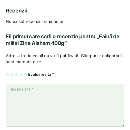
Recenzii
Nu există recenzii până acum.
Fii primul care scrii o recenzie pentru „Faină de
mălai Zine Alsham 400g”
Adresa ta de email nu va fi publicată.
Câmpurile obligatorii
sunt marcate cu
*
U
2
3
4
Evaluarea ta
5
*
na
di
di
di
di
di
n
n
n
n
n
5
5
5
5
5
st
st
st
st
st
el
el
el
el
el
e
e
e
e
e