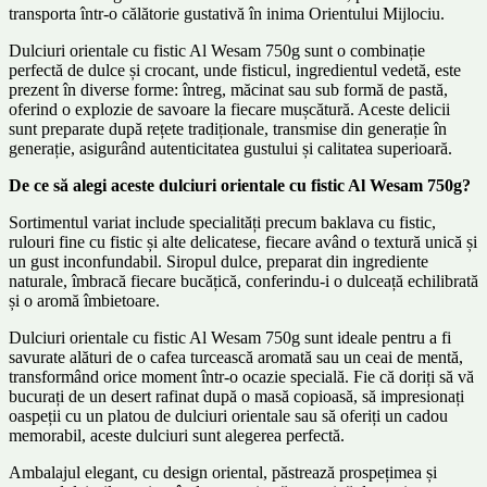
transporta într-o călătorie gustativă în inima Orientului Mijlociu.
Dulciuri orientale cu fistic Al Wesam 750g sunt o combinație
perfectă de dulce și crocant, unde fisticul, ingredientul vedetă, este
prezent în diverse forme: întreg, măcinat sau sub formă de pastă,
oferind o explozie de savoare la fiecare mușcătură. Aceste delicii
sunt preparate după rețete tradiționale, transmise din generație în
generație, asigurând autenticitatea gustului și calitatea superioară.
De ce să alegi aceste dulciuri orientale cu fistic Al Wesam 750g?
Sortimentul variat include specialități precum baklava cu fistic,
rulouri fine cu fistic și alte delicatese, fiecare având o textură unică și
un gust inconfundabil. Siropul dulce, preparat din ingrediente
naturale, îmbracă fiecare bucățică, conferindu-i o dulceață echilibrată
și o aromă îmbietoare.
Dulciuri orientale cu fistic Al Wesam 750g sunt ideale pentru a fi
savurate alături de o cafea turcească aromată sau un ceai de mentă,
transformând orice moment într-o ocazie specială. Fie că doriți să vă
bucurați de un desert rafinat după o masă copioasă, să impresionați
oaspeții cu un platou de dulciuri orientale sau să oferiți un cadou
memorabil, aceste dulciuri sunt alegerea perfectă.
Ambalajul elegant, cu design oriental, păstrează prospețimea și