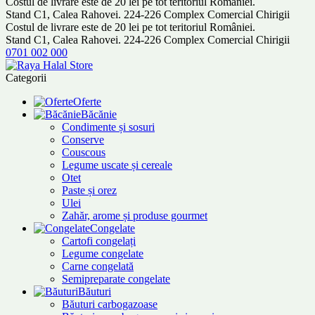
Costul de livrare este de 20 lei pe tot teritoriul României.
Stand C1, Calea Rahovei. 224-226 Complex Comercial Chirigii
Costul de livrare este de 20 lei pe tot teritoriul României.
Stand C1, Calea Rahovei. 224-226 Complex Comercial Chirigii
0701 002 000
Categorii
Oferte
Băcănie
Condimente și sosuri
Conserve
Couscous
Legume uscate și cereale
Otet
Paste și orez
Ulei
Zahăr, arome și produse gourmet
Congelate
Cartofi congelați
Legume congelate
Carne congelată
Semipreparate congelate
Băuturi
Băuturi carbogazoase