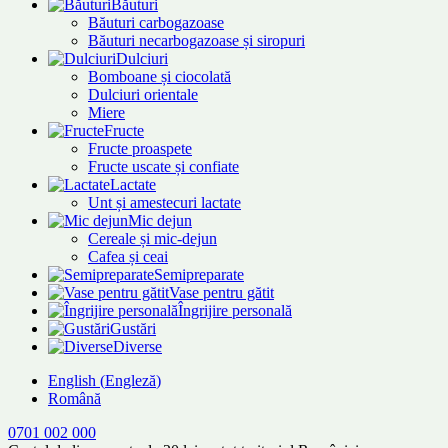
Băuturi
Băuturi carbogazoase
Băuturi necarbogazoase și siropuri
Dulciuri
Bomboane și ciocolată
Dulciuri orientale
Miere
Fructe
Fructe proaspete
Fructe uscate și confiate
Lactate
Unt și amestecuri lactate
Mic dejun
Cereale și mic-dejun
Cafea și ceai
Semipreparate
Vase pentru gătit
Îngrijire personală
Gustări
Diverse
English
(
Engleză
)
Română
0701 002 000