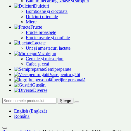
Băuturi necarbogazoase și siropuri
Dulciuri
Bomboane și ciocolată
Dulciuri orientale
Miere
Fructe
Fructe proaspete
Fructe uscate și confiate
Lactate
Unt și amestecuri lactate
Mic dejun
Cereale și mic-dejun
Cafea și ceai
Semipreparate
Vase pentru gătit
Îngrijire personală
Gustări
Diverse
Șterge
English
(
Engleză
)
Română