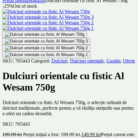
Prima pagină
Magazin
Dulciuri orientale cu fistic Al Wesam 750g
-25%
Out of stock
SKU:
765443
Categorii:
Dulciuri
,
Dulciuri orientale
,
Gustări
,
Oferte
Dulciuri orientale cu fistic Al
Wesam 750g
Dulciuri orientale cu fistic Al Wesam 750g, o selecție rafinată de
dulciuri tradiționale, perfecte pentru a vă răsfăța simțurile sau pentru
a oferi un cadou deosebit.
SKU:
765443
199.99
lei
Prețul inițial a fost: 199.99 lei.
149.99
lei
Prețul curent este: