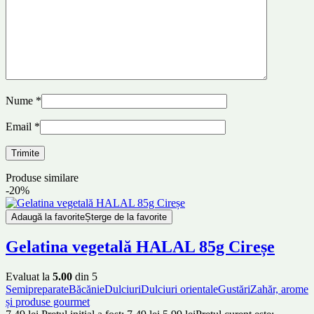
Nume
*
Email
*
Produse similare
-20%
Adaugă la favorite
Șterge de la favorite
Gelatina vegetală HALAL 85g Cireșe
Evaluat la
5.00
din 5
Semipreparate
Băcănie
Dulciuri
Dulciuri orientale
Gustări
Zahăr, arome
și produse gourmet