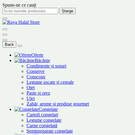
Spune-ne ce cauți
Șterge
Back
Oferte
Băcănie
Condimente și sosuri
Conserve
Couscous
Legume uscate și cereale
Otet
Paste și orez
Ulei
Zahăr, arome și produse gourmet
Congelate
Cartofi congelați
Legume congelate
Carne congelată
Semipreparate congelate