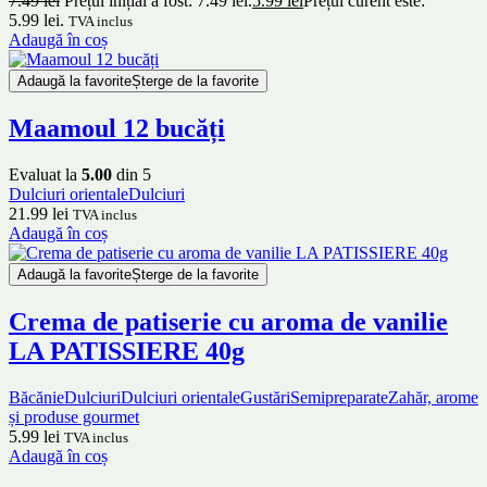
7.49
lei
Prețul inițial a fost: 7.49 lei.
5.99
lei
Prețul curent este:
5.99 lei.
TVA inclus
Adaugă în coș
Adaugă la favorite
Șterge de la favorite
Maamoul 12 bucăți
Evaluat la
5.00
din 5
Dulciuri orientale
Dulciuri
21.99
lei
TVA inclus
Adaugă în coș
Adaugă la favorite
Șterge de la favorite
Crema de patiserie cu aroma de vanilie
LA PATISSIERE 40g
Băcănie
Dulciuri
Dulciuri orientale
Gustări
Semipreparate
Zahăr, arome
și produse gourmet
5.99
lei
TVA inclus
Adaugă în coș