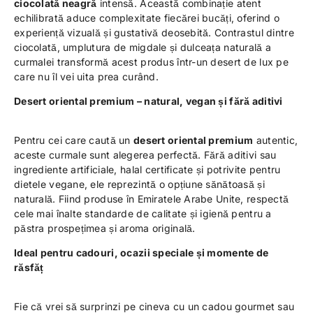
ciocolată neagră
intensă. Această combinație atent
echilibrată aduce complexitate fiecărei bucăți, oferind o
experiență vizuală și gustativă deosebită. Contrastul dintre
ciocolată, umplutura de migdale și dulceața naturală a
curmalei transformă acest produs într-un desert de lux pe
care nu îl vei uita prea curând.
Desert oriental premium – natural, vegan și fără aditivi
Pentru cei care caută un
desert oriental premium
autentic,
aceste curmale sunt alegerea perfectă. Fără aditivi sau
ingrediente artificiale, halal certificate și potrivite pentru
dietele vegane, ele reprezintă o opțiune sănătoasă și
naturală. Fiind produse în Emiratele Arabe Unite, respectă
cele mai înalte standarde de calitate și igienă pentru a
păstra prospețimea și aroma originală.
Ideal pentru cadouri, ocazii speciale și momente de
răsfăț
Fie că vrei să surprinzi pe cineva cu un cadou gourmet sau