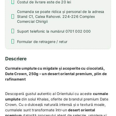
Costul de livrare este de 20 lei
Comanda se poate ridica și personal de la adresa
Stand C1, Calea Rahovei. 224-226 Complex
Comercial Chirigii
Suport telefonic la numărul 0701 002 000
Formular de retragere / retur
Descriere
Curmale umplute cu migdale și acoperite cu ciocolată,
Date Crown, 250g – un desert oriental premium, plin de
rafinament
Descoperă gustul autentic al Orientului cu aceste
curmale
umplute
din soiul Khalas, oferite de brandul premium Date
Crown. Cu o dulceață naturală intensă și o textură moale,
curmalele sunt transformate într-un
desert oriental
premium
datorită procesului atent de selecție, umplere și