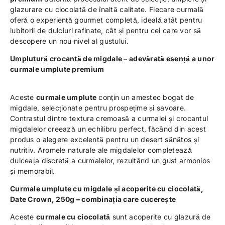
glazurare cu ciocolată de înaltă calitate. Fiecare curmală
oferă o experiență gourmet completă, ideală atât pentru
iubitorii de dulciuri rafinate, cât și pentru cei care vor să
descopere un nou nivel al gustului.
Umplutură crocantă de migdale – adevărată esență a unor
curmale umplute premium
Aceste
curmale umplute
conțin un amestec bogat de
migdale, selecționate pentru prospețime și savoare.
Contrastul dintre textura cremoasă a curmalei și crocantul
migdalelor creează un echilibru perfect, făcând din acest
produs o alegere excelentă pentru un desert sănătos și
nutritiv. Aromele naturale ale migdalelor completează
dulceața discretă a curmalelor, rezultând un gust armonios
și memorabil.
Curmale umplute cu migdale și acoperite cu ciocolată,
Date Crown, 250g – combinația care cucerește
Aceste
curmale cu ciocolată
sunt acoperite cu glazură de