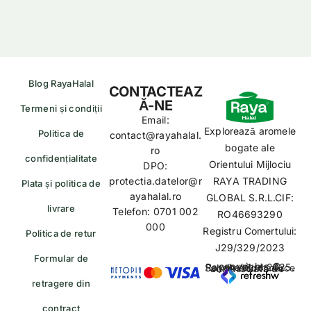
Blog RayaHalal
CONTACTEAZ
Ă-NE
Termeni și condiții
Email:
Explorează aromele
Politica de
contact@rayahalal.
bogate ale
ro
confidențialitate
Orientului Mijlociu
DPO:
protectia.datelor@r
RAYA TRADING
Plata și politica de
ayahalal.ro
GLOBAL S.R.L.CIF:
livrare
Telefon: 0701 002
RO46693290
000
Registru Comertului:
Politica de retur
J29/329/2023
Formular de
copyrights © Rayahalal.ro 2025. Soluție eCommerce administrată de
retragere din
contract