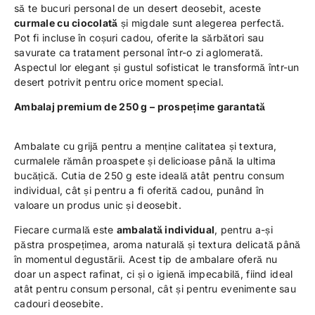
să te bucuri personal de un desert deosebit, aceste
curmale cu ciocolată
și migdale sunt alegerea perfectă.
Pot fi incluse în coșuri cadou, oferite la sărbători sau
savurate ca tratament personal într-o zi aglomerată.
Aspectul lor elegant și gustul sofisticat le transformă într-un
desert potrivit pentru orice moment special.
Ambalaj premium de 250 g – prospețime garantată
Ambalate cu grijă pentru a menține calitatea și textura,
curmalele rămân proaspete și delicioase până la ultima
bucățică. Cutia de 250 g este ideală atât pentru consum
individual, cât și pentru a fi oferită cadou, punând în
valoare un produs unic și deosebit.
Fiecare curmală este
ambalată individual
, pentru a-și
păstra prospețimea, aroma naturală și textura delicată până
în momentul degustării. Acest tip de ambalare oferă nu
doar un aspect rafinat, ci și o igienă impecabilă, fiind ideal
atât pentru consum personal, cât și pentru evenimente sau
cadouri deosebite.