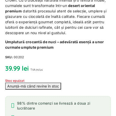
Crown. Cu o dulceață naturală intensă și o textură moale,
curmalele sunt transformate într-un
desert oriental
premium
datorită procesului atent de selecție, umplere și
glazurare cu ciocolată de înaltă calitate. Fiecare curmală
oferă o experiență gourmet completă, ideală atât pentru
iubitorii de dulciuri rafinate, cât și pentru cei care vor să
descopere un nou nivel al gustului.
Umplutură crocantă de nuci – adevărată esență a unor
curmale umplute premium
SKU:
00202
39.99
lei
TVA inclus
Stoc epuizat
98% dintre comenzi se livrează a doua zi
lucrătoare