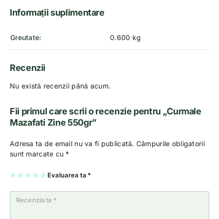
Informații suplimentare
Greutate
0.600 kg
Recenzii
Nu există recenzii până acum.
Fii primul care scrii o recenzie pentru „Curmale
Mazafati Zine 550gr”
Adresa ta de email nu va fi publicată.
Câmpurile obligatorii
sunt marcate cu
*
U
2
3
4
Evaluarea ta
5
*
na
di
di
di
di
di
n
n
n
n
n
5
5
5
5
5
st
st
st
st
st
el
el
el
el
el
e
e
e
e
e