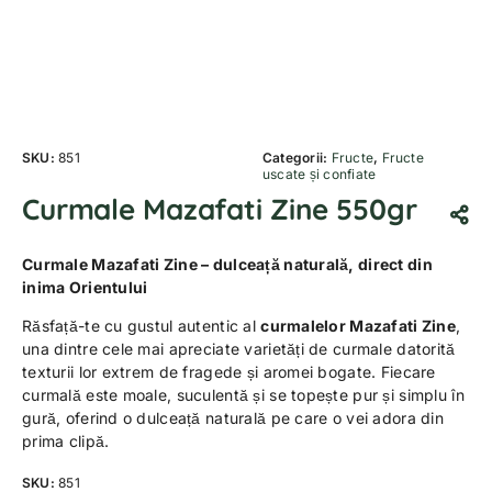
SKU:
851
Categorii:
Fructe
,
Fructe
uscate și confiate
Curmale Mazafati Zine 550gr
Curmale Mazafati Zine – dulceață naturală, direct din
inima Orientului
Răsfață-te cu gustul autentic al
curmalelor Mazafati Zine
,
una dintre cele mai apreciate varietăți de curmale datorită
texturii lor extrem de fragede și aromei bogate. Fiecare
curmală este moale, suculentă și se topește pur și simplu în
gură, oferind o dulceață naturală pe care o vei adora din
prima clipă.
SKU:
851