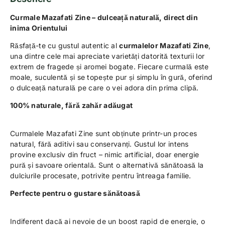
Curmale Mazafati Zine – dulceață naturală, direct din
inima Orientului
Răsfață-te cu gustul autentic al
curmalelor Mazafati Zine
,
una dintre cele mai apreciate varietăți datorită texturii lor
extrem de fragede și aromei bogate. Fiecare curmală este
moale, suculentă și se topește pur și simplu în gură, oferind
o dulceață naturală pe care o vei adora din prima clipă.
100% naturale, fără zahăr adăugat
Curmalele Mazafati Zine sunt obținute printr-un proces
natural, fără aditivi sau conservanți. Gustul lor intens
provine exclusiv din fruct – nimic artificial, doar energie
pură și savoare orientală. Sunt o alternativă sănătoasă la
dulciurile procesate, potrivite pentru întreaga familie.
P
erfecte pentru o gustare sănătoasă
Indiferent dacă ai nevoie de un boost rapid de energie, o