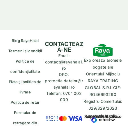
Blog RayaHalal
CONTACTEAZ
Ă-NE
Termeni și condiții
Email:
Explorează aromele
Politica de
contact@rayahalal.
bogate ale
ro
confidențialitate
Orientului Mijlociu
DPO:
protectia.datelor@r
RAYA TRADING
Plata și politica de
ayahalal.ro
GLOBAL S.R.L.CIF:
livrare
Telefon: 0701 002
RO46693290
000
Registru Comertului:
Politica de retur
J29/329/2023
Formular de
copyrights © Rayahalal.ro 2025. Soluție eCommerce administrată de
retragere din