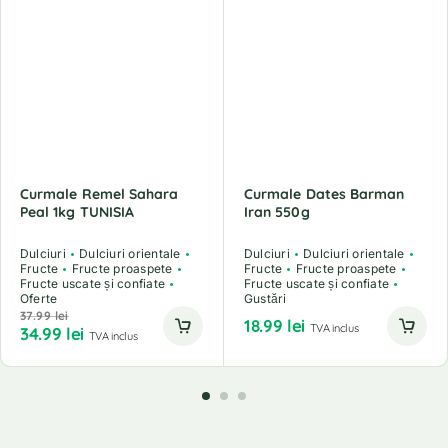
Curmale Remel Sahara
Curmale Dates Barman
Peal 1kg TUNISIA
Iran 550g
Dulciuri
Dulciuri orientale
Dulciuri
Dulciuri orientale
Fructe
Fructe proaspete
Fructe
Fructe proaspete
Fructe uscate și confiate
Fructe uscate și confiate
Oferte
Gustări
37.99
lei
18.99
lei
TVA inclus
34.99
lei
TVA inclus