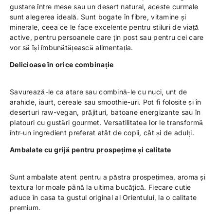
gustare între mese sau un desert natural, aceste curmale
sunt alegerea ideală. Sunt bogate în fibre, vitamine și
minerale, ceea ce le face excelente pentru stiluri de viață
active, pentru persoanele care țin post sau pentru cei care
vor să își îmbunătățească alimentația.
D
elicioase în orice combinație
Savurează-le ca atare sau combină-le cu nuci, unt de
arahide, iaurt, cereale sau smoothie-uri. Pot fi folosite și în
deserturi raw-vegan, prăjituri, batoane energizante sau în
platouri cu gustări gourmet. Versatilitatea lor le transformă
într-un ingredient preferat atât de copii, cât și de adulți.
Ambalate cu grijă pentru prospețime și calitate
Sunt ambalate atent pentru a păstra prospețimea, aroma și
textura lor moale până la ultima bucățică. Fiecare cutie
aduce în casa ta gustul original al Orientului, la o calitate
premium.