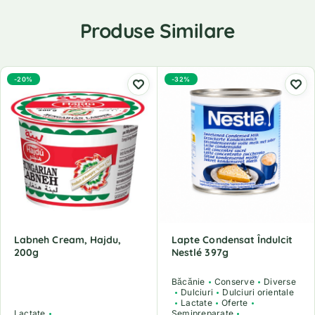
Produse Similare
-20%
-32%
Labneh Cream, Hajdu,
Lapte Condensat Îndulcit
200g
Nestlé 397g
Băcănie
Conserve
Diverse
Dulciuri
Dulciuri orientale
Lactate
Oferte
Lactate
Semipreparate