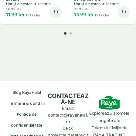
Unt și amestecuri lactate
Unt și amestecuri lactate
14.99
lei
21.99
lei
11.99
lei
14.99
lei
TVA inclus
TVA inclus
Blog RayaHalal
CONTACTEAZ
Ă-NE
Termeni și condiții
Email:
Explorează aromele
Politica de
contact@rayahalal.
bogate ale
ro
confidențialitate
Orientului Mijlociu
DPO:
protectia.datelor@r
RAYA TRADING
Plata și politica de