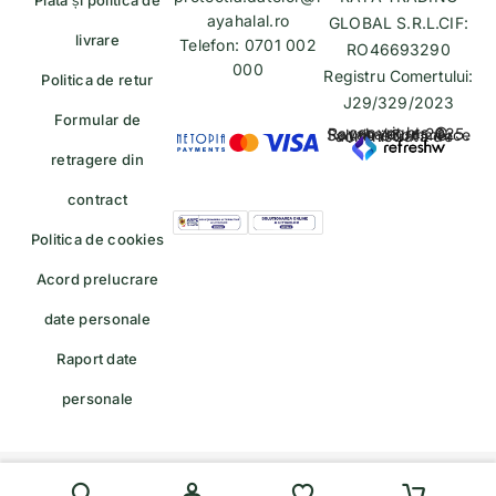
ayahalal.ro
GLOBAL S.R.L.CIF:
livrare
Telefon: 0701 002
RO46693290
000
Registru Comertului:
Politica de retur
J29/329/2023
Formular de
copyrights © Rayahalal.ro 2025. Soluție eCommerce administrată de
retragere din
contract
Politica de cookies
Acord prelucrare
date personale
Raport date
personale
Formular de retragere — trimiteți o cerere de retragere/retur