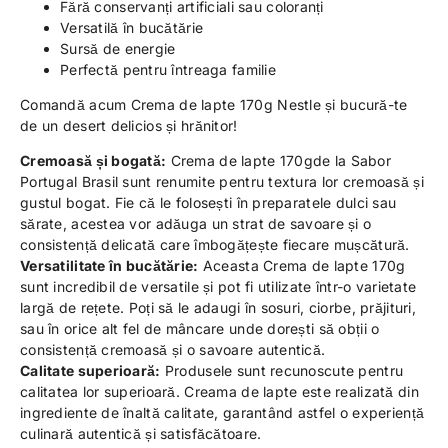
Fără conservanți artificiali sau coloranți
Versatilă în bucătărie
Sursă de energie
Perfectă pentru întreaga familie
Comandă acum Crema de lapte 170g Nestle și bucură-te
de un desert delicios și hrănitor!
Cremoasă și bogată:
Crema de lapte 170gde la Sabor
Portugal Brasil sunt renumite pentru textura lor cremoasă și
gustul bogat. Fie că le folosești în preparatele dulci sau
sărate, acestea vor adăuga un strat de savoare și o
consistență delicată care îmbogățește fiecare mușcătură.
Versatilitate în bucătărie:
Aceasta Crema de lapte 170g
sunt incredibil de versatile și pot fi utilizate într-o varietate
largă de rețete. Poți să le adaugi în sosuri, ciorbe, prăjituri,
sau în orice alt fel de mâncare unde dorești să obții o
consistență cremoasă și o savoare autentică.
Calitate superioară:
Produsele sunt recunoscute pentru
calitatea lor superioară. Creama de lapte este realizată din
ingrediente de înaltă calitate, garantând astfel o experiență
culinară autentică și satisfăcătoare.