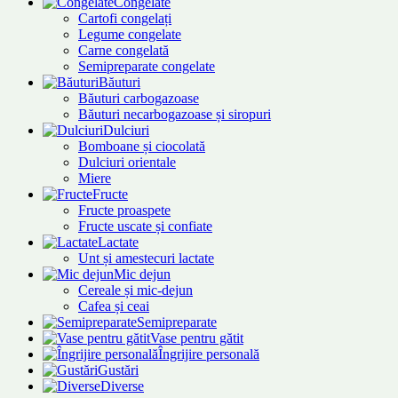
Congelate
Cartofi congelați
Legume congelate
Carne congelată
Semipreparate congelate
Băuturi
Băuturi carbogazoase
Băuturi necarbogazoase și siropuri
Dulciuri
Bomboane și ciocolată
Dulciuri orientale
Miere
Fructe
Fructe proaspete
Fructe uscate și confiate
Lactate
Unt și amestecuri lactate
Mic dejun
Cereale și mic-dejun
Cafea și ceai
Semipreparate
Vase pentru gătit
Îngrijire personală
Gustări
Diverse