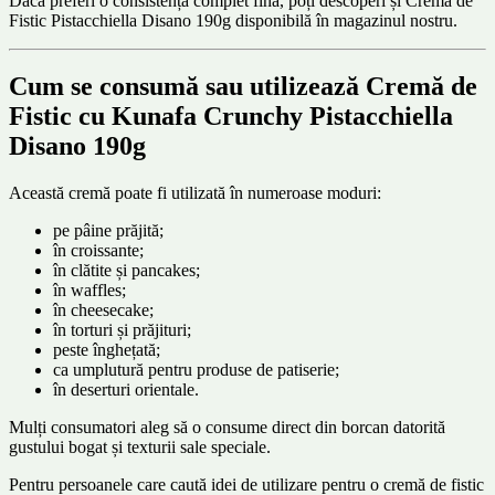
Dacă preferi o consistență complet fină, poți descoperi și Crema de
Fistic Pistacchiella Disano 190g disponibilă în magazinul nostru.
Cum se consumă sau utilizează Cremă de
Fistic cu Kunafa Crunchy Pistacchiella
Disano 190g
Această cremă poate fi utilizată în numeroase moduri:
pe pâine prăjită;
în croissante;
în clătite și pancakes;
în waffles;
în cheesecake;
în torturi și prăjituri;
peste înghețată;
ca umplutură pentru produse de patiserie;
în deserturi orientale.
Mulți consumatori aleg să o consume direct din borcan datorită
gustului bogat și texturii sale speciale.
Pentru persoanele care caută idei de utilizare pentru o cremă de fistic