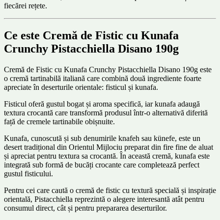
fiecărei rețete.
Ce este Cremă de Fistic cu Kunafa
Crunchy Pistacchiella Disano 190g
Cremă de Fistic cu Kunafa Crunchy Pistacchiella Disano 190g este
o cremă tartinabilă italiană care combină două ingrediente foarte
apreciate în deserturile orientale: fisticul și kunafa.
Fisticul oferă gustul bogat și aroma specifică, iar kunafa adaugă
textura crocantă care transformă produsul într-o alternativă diferită
față de cremele tartinabile obișnuite.
Kunafa, cunoscută și sub denumirile knafeh sau künefe, este un
desert tradițional din Orientul Mijlociu preparat din fire fine de aluat
și apreciat pentru textura sa crocantă. În această cremă, kunafa este
integrată sub formă de bucăți crocante care completează perfect
gustul fisticului.
Pentru cei care caută o cremă de fistic cu textură specială și inspirație
orientală, Pistacchiella reprezintă o alegere interesantă atât pentru
consumul direct, cât și pentru prepararea deserturilor.