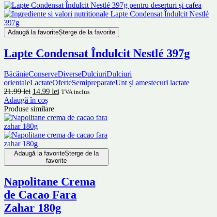
Adaugă la favorite
Șterge de la favorite
Lapte Condensat Îndulcit Nestlé 397g
Băcănie
Conserve
Diverse
Dulciuri
Dulciuri
orientale
Lactate
Oferte
Semipreparate
Unt și amestecuri lactate
21.99
lei
14.99
lei
TVA inclus
Adaugă în coș
Produse similare
Adaugă la favorite
Șterge de la
favorite
Napolitane Crema
de Cacao Fara
Zahar 180g