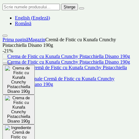
Șterge
English
(
Engleză
)
Română
Prima pagină
Magazin
Cremă de Fistic cu Kunafa Crunchy
Pistacchiella Disano 190g
-21%