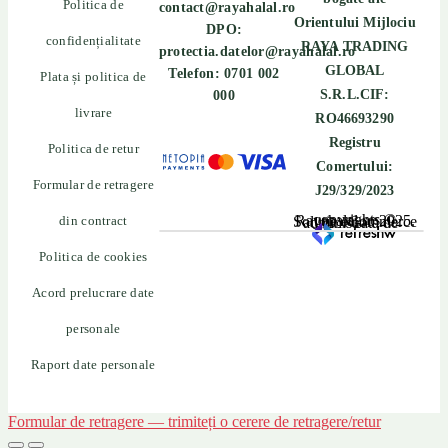
Politica de
contact@rayahalal.ro
Orientului Mijlociu
DPO:
confidențialitate
RAYA TRADING
protectia.datelor@rayahalal.ro
GLOBAL
Telefon: 0701 002
Plata și politica de
S.R.L.CIF:
000
livrare
RO46693290
Registru
Politica de retur
Comertului:
Formular de retragere
J29/329/2023
din contract
copyrights © Rayahalal.ro 2025. Soluție eCommerce administrată de
Politica de cookies
Acord prelucrare date
personale
Raport date personale
Formular de retragere — trimiteți o cerere de retragere/retur