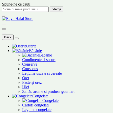
Spune-ne ce cauți
Șterge
Back
Oferte
Băcănie
Băcănie
Condimente și sosuri
Conserve
Couscous
Legume uscate și cereale
Otet
Paste și orez
Ulei
Zahăr, arome și produse gourmet
Congelate
Congelate
Cartofi congelați
Legume congelate