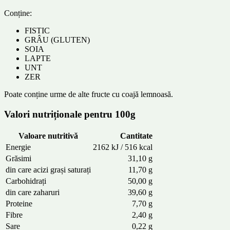
Conține:
FISTIC
GRÂU (GLUTEN)
SOIA
LAPTE
UNT
ZER
Poate conține urme de alte fructe cu coajă lemnoasă.
Valori nutriționale pentru 100g
Valoare nutritivă
Cantitate
Energie
2162 kJ / 516 kcal
Grăsimi
31,10 g
din care acizi grași saturați
11,70 g
Carbohidrați
50,00 g
din care zaharuri
39,60 g
Proteine
7,70 g
Fibre
2,40 g
Sare
0,22 g