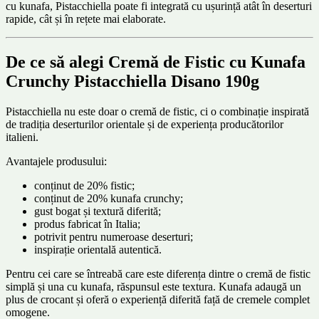
cu kunafa, Pistacchiella poate fi integrată cu ușurință atât în deserturi
rapide, cât și în rețete mai elaborate.
De ce să alegi Cremă de Fistic cu Kunafa
Crunchy Pistacchiella Disano 190g
Pistacchiella nu este doar o cremă de fistic, ci o combinație inspirată
de tradiția deserturilor orientale și de experiența producătorilor
italieni.
Avantajele produsului:
conținut de 20% fistic;
conținut de 20% kunafa crunchy;
gust bogat și textură diferită;
produs fabricat în Italia;
potrivit pentru numeroase deserturi;
inspirație orientală autentică.
Pentru cei care se întreabă care este diferența dintre o cremă de fistic
simplă și una cu kunafa, răspunsul este textura. Kunafa adaugă un
plus de crocant și oferă o experiență diferită față de cremele complet
omogene.