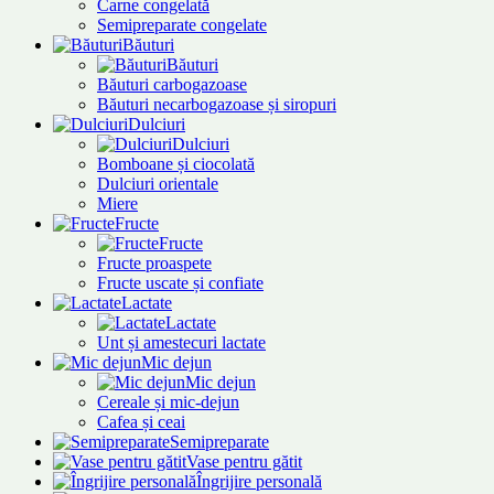
Carne congelată
Semipreparate congelate
Băuturi
Băuturi
Băuturi carbogazoase
Băuturi necarbogazoase și siropuri
Dulciuri
Dulciuri
Bomboane și ciocolată
Dulciuri orientale
Miere
Fructe
Fructe
Fructe proaspete
Fructe uscate și confiate
Lactate
Lactate
Unt și amestecuri lactate
Mic dejun
Mic dejun
Cereale și mic-dejun
Cafea și ceai
Semipreparate
Vase pentru gătit
Îngrijire personală