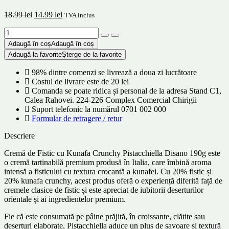
18.99
lei
14.99
lei
TVA inclus
Adaugă în coș
Adaugă în coș
Adaugă la favorite
Șterge de la favorite
98% dintre comenzi se livrează a doua zi lucrătoare
Costul de livrare este de 20 lei
Comanda se poate ridica și personal de la adresa Stand C1,
Calea Rahovei. 224-226 Complex Comercial Chirigii
Suport telefonic la numărul 0701 002 000
Formular de retragere / retur
Descriere
Cremă de Fistic cu Kunafa Crunchy Pistacchiella Disano 190g este
o cremă tartinabilă premium produsă în Italia, care îmbină aroma
intensă a fisticului cu textura crocantă a kunafei. Cu 20% fistic și
20% kunafa crunchy, acest produs oferă o experiență diferită față de
cremele clasice de fistic și este apreciat de iubitorii deserturilor
orientale și ai ingredientelor premium.
Fie că este consumată pe pâine prăjită, în croissante, clătite sau
deserturi elaborate, Pistacchiella aduce un plus de savoare și textură