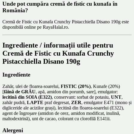
Unde pot cumpăra cremă de fistic cu kunafa în
România?
Cremă de Fistic cu Kunafa Crunchy Pistacchiella Disano 190g este
disponibilă online pe RayaHalal.ro.
Ingrediente / informații utile pentru
Cremă de Fistic cu Kunafa Crunchy
Pistacchiella Disano 190g
Ingrediente
Zahăr, ulei de floarea-soarelui,
FISTIC (20%)
, Kunafe (20%)
[
făină de GRÂU
, apă, amidon din porumb, sare], emulgator:
lecitină din SOIA (E322)
, conservant: sorbat de potasiu,
UNT
,
zahăr pudră,
LAPTE
praf degresat,
ZER
, emulgator E471 (mono și
digliceride ale acizilor grași), lecitină din floarea-soarelui (E322),
agent de îngroșare (amidon de orez, amidon modificat, inulină,
maltodextrină), unt de cacao, colorant cu clorofilă E141ii.
Alergeni