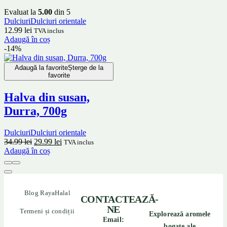
Evaluat la
5.00
din 5
Dulciuri
Dulciuri orientale
12.99
lei
TVA inclus
Adaugă în coș
-14%
Adaugă la favorite
Șterge de la
favorite
Halva din susan,
Durra, 700g
Dulciuri
Dulciuri orientale
34.99
lei
29.99
lei
TVA inclus
Adaugă în coș
Blog RayaHalal
CONTACTEAZĂ-
NE
Termeni și condiții
Explorează aromele
Email:
bogate ale