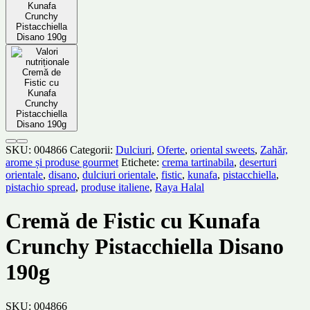
SKU:
004866
Categorii:
Dulciuri
,
Oferte
,
oriental sweets
,
Zahăr,
arome și produse gourmet
Etichete:
crema tartinabila
,
deserturi
orientale
,
disano
,
dulciuri orientale
,
fistic
,
kunafa
,
pistacchiella
,
pistachio spread
,
produse italiene
,
Raya Halal
Cremă de Fistic cu Kunafa
Crunchy Pistacchiella Disano
190g
SKU:
004866