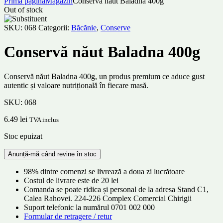
Prima pagină
Magazin
Conservă năut Baladna 400g
Out of stock
SKU:
068
Categorii:
Băcănie
,
Conserve
Conservă năut Baladna 400g
Conservă năut Baladna 400g, un produs premium ce aduce gust
autentic și valoare nutrițională în fiecare masă.
SKU:
068
6.49
lei
TVA inclus
Stoc epuizat
98% dintre comenzi se livrează a doua zi lucrătoare
Costul de livrare este de 20 lei
Comanda se poate ridica și personal de la adresa Stand C1,
Calea Rahovei. 224-226 Complex Comercial Chirigii
Suport telefonic la numărul 0701 002 000
Formular de retragere / retur