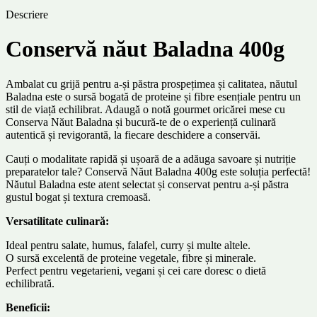
Descriere
Conservă năut Baladna 400g
Ambalat cu grijă pentru a-și păstra prospețimea și calitatea, năutul
Baladna este o sursă bogată de proteine și fibre esențiale pentru un
stil de viață echilibrat. Adaugă o notă gourmet oricărei mese cu
Conserva Năut Baladna și bucură-te de o experiență culinară
autentică și revigorantă, la fiecare deschidere a conservăi.
Cauți o modalitate rapidă și ușoară de a adăuga savoare și nutriție
preparatelor tale? Conservă Năut Baladna 400g este soluția perfectă!
Năutul Baladna este atent selectat și conservat pentru a-și păstra
gustul bogat și textura cremoasă.
Versatilitate culinară:
Ideal pentru salate, humus, falafel, curry și multe altele.
O sursă excelentă de proteine vegetale, fibre și minerale.
Perfect pentru vegetarieni, vegani și cei care doresc o dietă
echilibrată.
Beneficii: