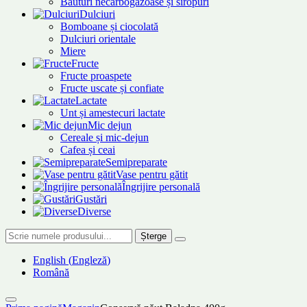
Băuturi necarbogazoase și siropuri
Dulciuri
Bomboane și ciocolată
Dulciuri orientale
Miere
Fructe
Fructe proaspete
Fructe uscate și confiate
Lactate
Unt și amestecuri lactate
Mic dejun
Cereale și mic-dejun
Cafea și ceai
Semipreparate
Vase pentru gătit
Îngrijire personală
Gustări
Diverse
Șterge
English
(
Engleză
)
Română