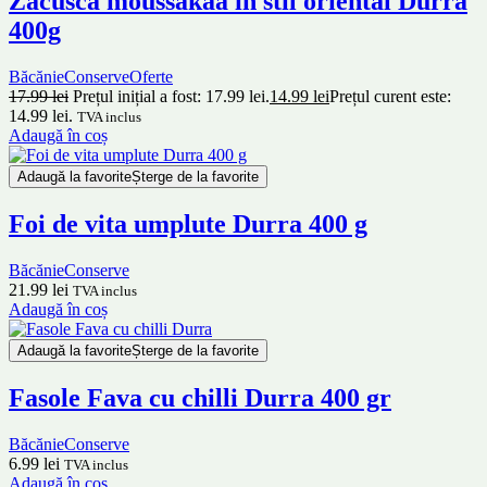
Zacusca moussakaa in stil oriental Durra
400g
Băcănie
Conserve
Oferte
17.99
lei
Prețul inițial a fost: 17.99 lei.
14.99
lei
Prețul curent este:
14.99 lei.
TVA inclus
Adaugă în coș
Adaugă la favorite
Șterge de la favorite
Foi de vita umplute Durra 400 g
Băcănie
Conserve
21.99
lei
TVA inclus
Adaugă în coș
Adaugă la favorite
Șterge de la favorite
Fasole Fava cu chilli Durra 400 gr
Băcănie
Conserve
6.99
lei
TVA inclus
Adaugă în coș