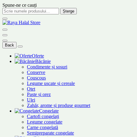
Spune-ne ce cauți
Șterge
Back
Oferte
Băcănie
Condimente și sosuri
Conserve
Couscous
Legume uscate și cereale
Otet
Paste și orez
Ulei
Zahăr, arome și produse gourmet
Congelate
Cartofi congelați
Legume congelate
Carne congelată
Semipreparate congelate