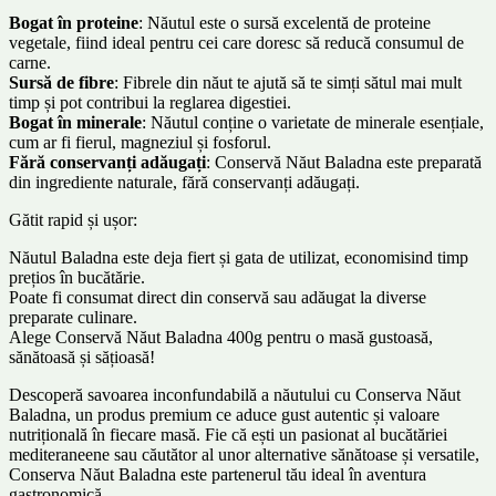
Bogat în proteine
: Năutul este o sursă excelentă de proteine
vegetale, fiind ideal pentru cei care doresc să reducă consumul de
carne.
Sursă de fibre
: Fibrele din năut te ajută să te simți sătul mai mult
timp și pot contribui la reglarea digestiei.
Bogat în minerale
: Năutul conține o varietate de minerale esențiale,
cum ar fi fierul, magneziul și fosforul.
Fără conservanți adăugați
: Conservă Năut Baladna este preparată
din ingrediente naturale, fără conservanți adăugați.
Gătit rapid și ușor:
Năutul Baladna este deja fiert și gata de utilizat, economisind timp
prețios în bucătărie.
Poate fi consumat direct din conservă sau adăugat la diverse
preparate culinare.
Alege Conservă Năut Baladna 400g pentru o masă gustoasă,
sănătoasă și sățioasă!
Descoperă savoarea inconfundabilă a năutului cu Conserva Năut
Baladna, un produs premium ce aduce gust autentic și valoare
nutrițională în fiecare masă. Fie că ești un pasionat al bucătăriei
mediteraneene sau căutător al unor alternative sănătoase și versatile,
Conserva Năut Baladna este partenerul tău ideal în aventura
gastronomică.