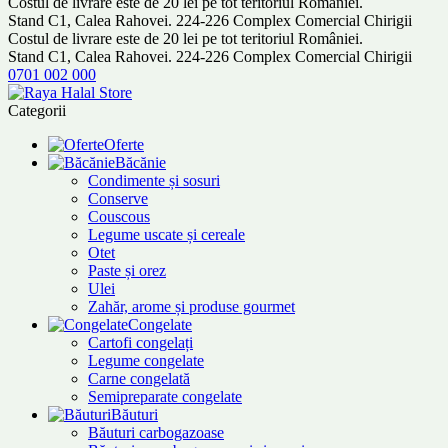
Costul de livrare este de 20 lei pe tot teritoriul României.
Stand C1, Calea Rahovei. 224-226 Complex Comercial Chirigii
Costul de livrare este de 20 lei pe tot teritoriul României.
Stand C1, Calea Rahovei. 224-226 Complex Comercial Chirigii
0701 002 000
Categorii
Oferte
Băcănie
Condimente și sosuri
Conserve
Couscous
Legume uscate și cereale
Otet
Paste și orez
Ulei
Zahăr, arome și produse gourmet
Congelate
Cartofi congelați
Legume congelate
Carne congelată
Semipreparate congelate
Băuturi
Băuturi carbogazoase