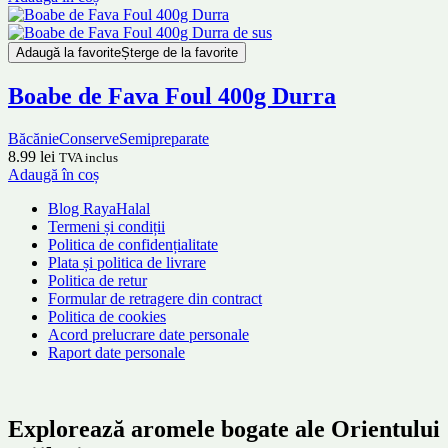
Adaugă la favorite
Șterge de la favorite
Boabe de Fava Foul 400g Durra
Băcănie
Conserve
Semipreparate
8.99
lei
TVA inclus
Adaugă în coș
Blog RayaHalal
Termeni și condiții
Politica de confidențialitate
Plata și politica de livrare
Politica de retur
Formular de retragere din contract
Politica de cookies
Acord prelucrare date personale
Raport date personale
Explorează aromele bogate ale Orientului