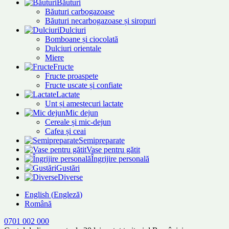
Băuturi
Băuturi carbogazoase
Băuturi necarbogazoase și siropuri
Dulciuri
Bomboane și ciocolată
Dulciuri orientale
Miere
Fructe
Fructe proaspete
Fructe uscate și confiate
Lactate
Unt și amestecuri lactate
Mic dejun
Cereale și mic-dejun
Cafea și ceai
Semipreparate
Vase pentru gătit
Îngrijire personală
Gustări
Diverse
English
(
Engleză
)
Română
0701 002 000