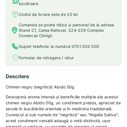
lucrătoare
Costul de livrare este de 20 lei
Comanda se poate ridica și personal de la adresa
Stand C1, Calea Rahovei. 224-226 Complex
Comercial Chirigii
Suport telefonic la numărul 0701 002 000
Formular de retragere / retur
Descriere
Chimen negru (negrilică) Abido 50g
Descoperă aroma intensă și beneficiile multiple ale acestui
chimen negru Abido 50g, un condiment prețios, apreciat de
secole în bucătăriile orientale și în medicina tradițională.
Cunoscut și sub numele de “negrilică” sau “Nigella Sativa”,
acest condiment versatil adaugă o notă distinctă, ușor
piperată și amăruie, cu accente de oregano și ceapă,