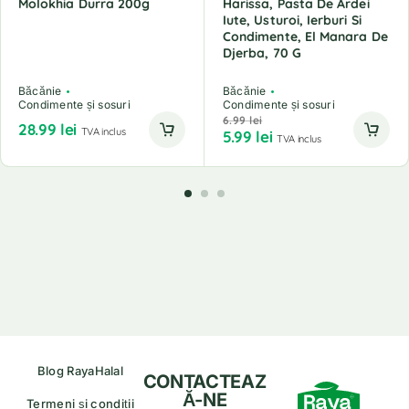
Molokhia Durra 200g
Harissa, Pasta De Ardei
Iute, Usturoi, Ierburi Si
Condimente, El Manara De
Djerba, 70 G
Băcănie
Băcănie
Condimente și sosuri
Condimente și sosuri
6.99
lei
28.99
lei
TVA inclus
5.99
lei
TVA inclus
Blog RayaHalal
CONTACTEAZ
Ă-NE
Termeni și condiții