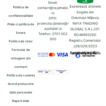
Email:
Explorează aromele
Politica de
contact@rayahalal.
bogate ale
ro
confidențialitate
Orientului Mijlociu
DPO:
protectia.datelor@r
RAYA TRADING
Plata și politica de
ayahalal.ro
GLOBAL S.R.L.CIF:
livrare
Telefon: 0701 002
RO46693290
000
Registru Comertului:
Politica de retur
J29/329/2023
Formular de
copyrights © Rayahalal.ro 2025. Soluție eCommerce administrată de
retragere din
contract
Politica de cookies
Acord prelucrare
date personale
Raport date