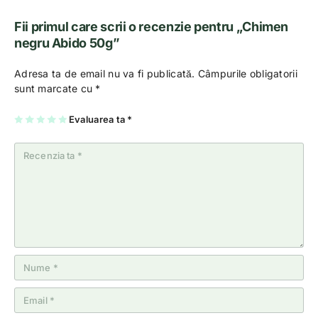
Fii primul care scrii o recenzie pentru „Chimen
negru Abido 50g”
Adresa ta de email nu va fi publicată.
Câmpurile obligatorii
sunt marcate cu
*
U
2
3
4
Evaluarea ta
5
*
na
di
di
di
di
di
n
n
n
n
n
5
5
5
5
5
st
st
st
st
st
el
el
el
el
el
e
e
e
e
e