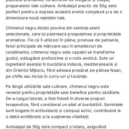
preparatelor tale culinare. Ambalajul practic de 50g este
perfect pentru a explora această aromă complexă și a da o
dimensiune nouă rețetelor tale.
Chimenul negru Abido provine din semințe atent
selecționate, care își păstrează prospețimea și proprietățile
aromatice. Fie că îl utilizezi în pâine, produse de patiserie,
feluri principale de mâncare sau în amestecuri de
condimente, chimenul negru este capabil să transforme
gustul, adăugând profunzime și o notă exotică. Este un
ingredient esențial în bucătăria indiană, mediteraneană și
din Orientul Mijlociu, fiind adesea presărat pe pâinea Naan,
pe chifle sau inclus în curry-uri și tocănițe.
Pe lângă utilizările sale culinare, chimenul negru este
venerat pentru proprietățile sale benefice pentru sănătate.
De-a lungul istoriei, a fost folosit în diverse scopuri
terapeutice, fiind considerat un aliat al bunăstării. Semințele
sunt bogate în antioxidanți și compuși activi, contribuind la
o dietă echilibrată și la susținerea vitalității.
Ambalajul de 50g este compact și etanș, asigurând