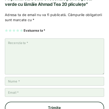
verde cu lămâie Ahmad Tea 20 pliculețe”
Adresa ta de email nu va fi publicată.
Câmpurile obligatorii
sunt marcate cu
*
U
2
3
4
Evaluarea ta
5
*
na
di
di
di
di
di
n
n
n
n
n
5
5
5
5
5
st
st
st
st
st
el
el
el
el
el
e
e
e
e
e