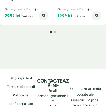
Cafea și ceai
Mic dejun
Cafea și ceai
Mic dejun
29.99
lei
19.99
lei
TVA inclus
TVA inclus
Blog RayaHalal
CONTACTEAZ
Ă-NE
Termeni și condiții
Explorează aromele
Email:
bogate ale
Politica de
contact@rayahalal.
Orientului Mijlociu
ro
confidențialitate
RAYA TRADING