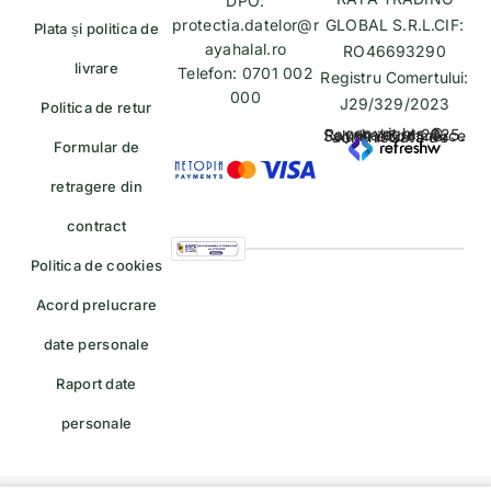
DPO:
protectia.datelor@r
GLOBAL S.R.L.CIF:
Plata și politica de
ayahalal.ro
RO46693290
livrare
Telefon: 0701 002
Registru Comertului:
000
J29/329/2023
Politica de retur
copyrights © Rayahalal.ro 2025. Soluție eCommerce administrată de
Formular de
retragere din
contract
Politica de cookies
Acord prelucrare
date personale
Raport date
personale