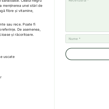
și sănătoase. Ceaiul negru
st
el
el
el
el
la menținerea unei stări de
el
e
e
e
e
e
ă fibre și vitamine,
inte sau rece. Poate fi
preferințe. De asemenea,
cioase și răcoritoare.
se uscate
r