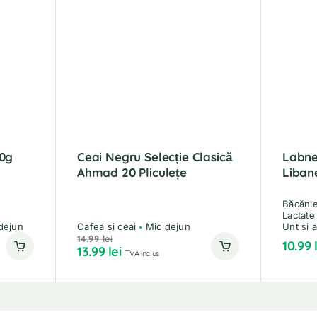
30g
Ceai Negru Selecție Clasică
Labne
Ahmad 20 Pliculețe
Liban
Băcăni
Lactate
dejun
Cafea și ceai
Mic dejun
Unt și 
14.99
lei
10.99
13.99
lei
TVA inclus