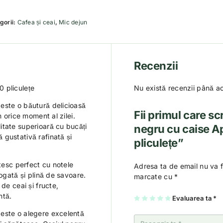
gorii:
Cafea și ceai
,
Mic dejun
Recenzii
 pliculețe
Nu există recenzii până a
este o băutură delicioasă
Fii primul care sc
n orice moment al zilei.
itate superioară cu bucăți
negru cu caise A
gustativă rafinată și
pliculețe”
etesc perfect cu notele
Adresa ta de email nu va f
bogată și plină de savoare.
marcate cu
*
de ceai și fructe,
ntă.
U
2
3
4
Evaluarea ta
5
*
na
di
di
di
di
di
n
n
n
n
este o alegere excelentă
n
5
5
5
5
5
st
st
st
st