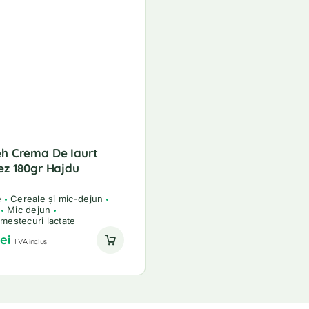
h Crema De Iaurt
ez 180gr Hajdu
e
Cereale și mic-dejun
Mic dejun
amestecuri lactate
lei
TVA inclus