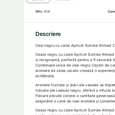
SKU:
428
Cate
Descriere
Ceai negru cu caise Apricot Sunrise Ahmad 20
Ceaiul negru cu caise Apricot Sunrise Ahmad 
și revigorantă, perfectă pentru a fi savurată î
Combinația unică de ceai negru Ceylon de cal
aromate de caise uscate creează o experiență 
echilibrată.
Aromele fructate și dulci ale caiselor se împl
robuste ale ceaiului negru, oferind o infuzie 
Fiecare pliculeț conține o cantitate generoasă 
asigurând o cană de ceai aromată și consiste
Ceaiul negru cu caise Apricot Sunrise Ahmad 