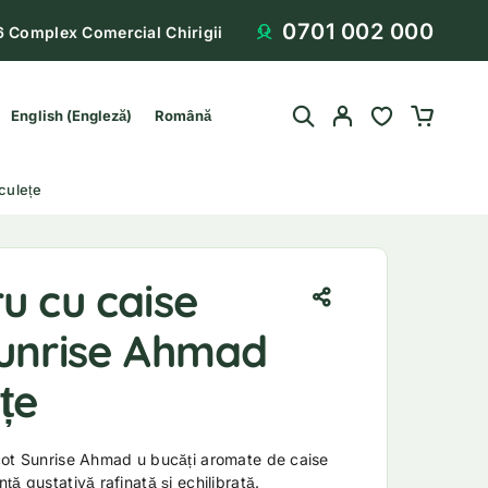
0701 002 000
6 Complex Comercial Chirigii
English
(
Engleză
)
Română
culețe
u cu caise
Sunrise Ahmad
ețe
cot Sunrise Ahmad u bucăți aromate de caise
ă gustativă rafinată și echilibrată.