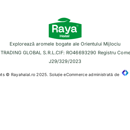
Explorează aromele bogate ale Orientului Mijlociu
TRADING GLOBAL S.R.L.CIF: RO46693290 Registru Comer
J29/329/2023
hts © Rayahalal.ro 2025. Soluție eCommerce administrată de