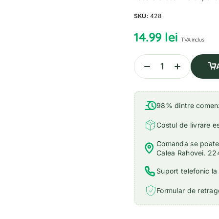
SKU:
428
14.99
lei
TVA inclus
98% dintre comenzi
Costul de livrare e
Comanda se poate r
Calea Rahovei. 22
Suport telefonic l
Formular de retrage