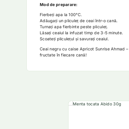
Mod de preparare:
Fierbeți apa la 100°C.
Adăugați un pliculeț de ceai într-o cană.
Turnați apa fierbinte peste pliculeț.
Lăsați ceaiul la infuzat timp de 3-5 minute.
Scoateți pliculețul și savurați ceaiul.
Ceai negru cu caise Apricot Sunrise Ahmad –
fructate în fiecare cană!