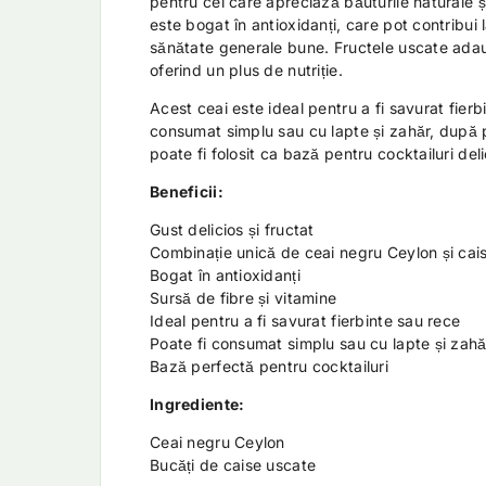
pentru cei care apreciază băuturile naturale 
este bogat în antioxidanți, care pot contribui 
sănătate generale bune. Fructele uscate adaug
oferind un plus de nutriție.
Acest ceai este ideal pentru a fi savurat fierb
consumat simplu sau cu lapte și zahăr, după 
poate fi folosit ca bază pentru cocktailuri deli
Beneficii:
Gust delicios și fructat
Combinație unică de ceai negru Ceylon și cai
Bogat în antioxidanți
Sursă de fibre și vitamine
Ideal pentru a fi savurat fierbinte sau rece
Poate fi consumat simplu sau cu lapte și zahă
Bază perfectă pentru cocktailuri
Ingrediente:
Ceai negru Ceylon
Bucăți de caise uscate