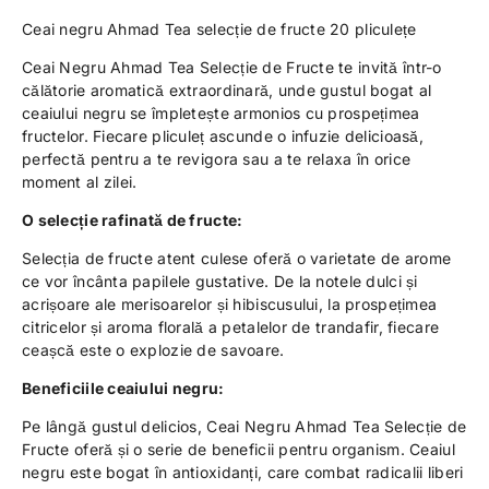
Ceai negru Ahmad Tea selecție de fructe 20 pliculețe
Ceai Negru Ahmad Tea Selecție de Fructe te invită într-o
călătorie aromatică extraordinară, unde gustul bogat al
ceaiului negru se împletește armonios cu prospețimea
fructelor. Fiecare pliculeț ascunde o infuzie delicioasă,
perfectă pentru a te revigora sau a te relaxa în orice
moment al zilei.
O selecție rafinată de fructe:
Selecția de fructe atent culese oferă o varietate de arome
ce vor încânta papilele gustative. De la notele dulci și
acrișoare ale merisoarelor și hibiscusului, la prospețimea
citricelor și aroma florală a petalelor de trandafir, fiecare
ceașcă este o explozie de savoare.
Beneficiile ceaiului negru:
Pe lângă gustul delicios, Ceai Negru Ahmad Tea Selecție de
Fructe oferă și o serie de beneficii pentru organism. Ceaiul
negru este bogat în antioxidanți, care combat radicalii liberi