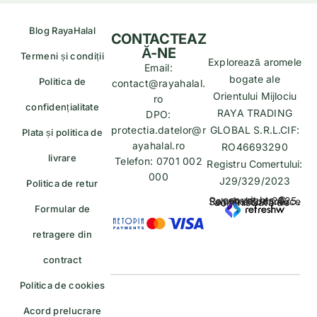
Blog RayaHalal
CONTACTEAZ
Ă-NE
Termeni și condiții
Explorează aromele
Email:
bogate ale
Politica de
contact@rayahalal.
Orientului Mijlociu
ro
confidențialitate
RAYA TRADING
DPO:
protectia.datelor@r
GLOBAL S.R.L.CIF:
Plata și politica de
ayahalal.ro
RO46693290
livrare
Telefon: 0701 002
Registru Comertului:
000
J29/329/2023
Politica de retur
copyrights © Rayahalal.ro 2025. Soluție eCommerce administrată de
Formular de
retragere din
contract
Politica de cookies
Acord prelucrare