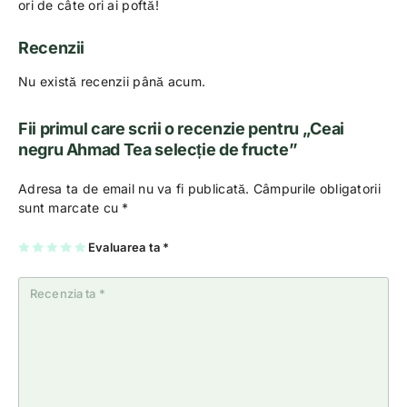
ori de câte ori ai poftă!
Recenzii
Nu există recenzii până acum.
Fii primul care scrii o recenzie pentru „Ceai
negru Ahmad Tea selecție de fructe”
Adresa ta de email nu va fi publicată.
Câmpurile obligatorii
sunt marcate cu
*
U
2
3
4
Evaluarea ta
5
*
na
di
di
di
di
di
n
n
n
n
n
5
5
5
5
5
st
st
st
st
st
el
el
el
el
el
e
e
e
e
e