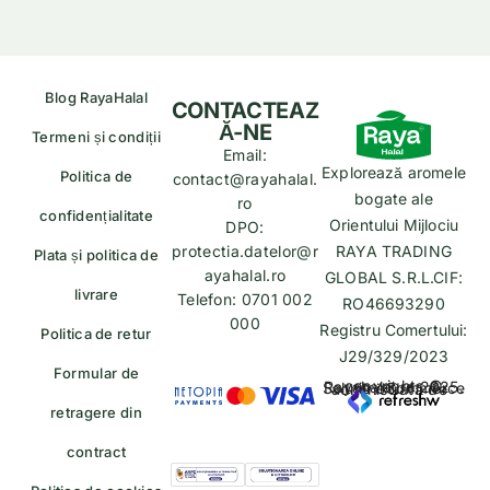
Blog RayaHalal
CONTACTEAZ
Ă-NE
Termeni și condiții
Email:
Explorează aromele
Politica de
contact@rayahalal.
bogate ale
ro
confidențialitate
Orientului Mijlociu
DPO:
protectia.datelor@r
RAYA TRADING
Plata și politica de
ayahalal.ro
GLOBAL S.R.L.CIF:
livrare
Telefon: 0701 002
RO46693290
000
Registru Comertului:
Politica de retur
J29/329/2023
Formular de
copyrights © Rayahalal.ro 2025. Soluție eCommerce administrată de
retragere din
contract