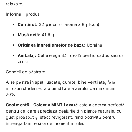
relaxare.
Informații produs
Conținut:
32 plicuri (4 arome x 8 plicuri)
Masă netă:
41,6 g
Originea ingredientelor de bază:
Ucraina
Ambalaj:
Cutie elegantă, ideală pentru cadou sau uz
zilnic
Condiții de păstrare
A se păstra în spații uscate, curate, bine ventilate, fără
mirosuri stridente, la o umiditate a aerului de maximum
70%.
Ceai mentă – Colecția MINT Lovaré
este alegerea perfectă
pentru cei care apreciază ceaiurile din plante naturale, cu
gust proaspăt și efect revigorant, fiind potrivită pentru
întreaga familie și orice moment al zilei.