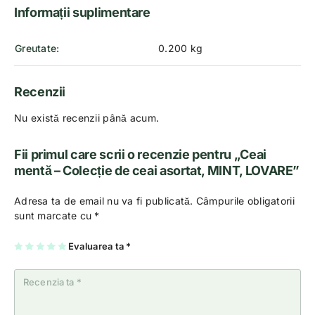
Informații suplimentare
Greutate
0.200 kg
Recenzii
Nu există recenzii până acum.
Fii primul care scrii o recenzie pentru „Ceai
mentă – Colecție de ceai asortat, MINT, LOVARE”
Adresa ta de email nu va fi publicată.
Câmpurile obligatorii
sunt marcate cu
*
U
2
3
4
Evaluarea ta
5
*
na
di
di
di
di
di
n
n
n
n
n
5
5
5
5
5
st
st
st
st
st
el
el
el
el
el
e
e
e
e
e