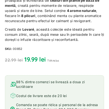
proaspătă și echilibrată de
ceaiuri din plante pe bază de
mentă
, creată pentru momente de relaxare, respirație
ușoară și stare de bine. Setul conține
4 arome naturale
,
fiecare în
8 plicuri
, combinând menta cu plante aromatice
recunoscute pentru efectul lor calmant și revigorant.
Creată de
Lovaré
, această colecție este ideală pentru
consum zilnic, seară, după mese sau în perioadele în care îți
dorești o infuzie răcoritoare și reconfortantă.
SKU:
00852
19.99
lei
22.99
lei
TVA inclus
98% dintre comenzi se livrează a doua zi
lucrătoare
Costul de livrare este de 20 lei
Comanda se poate ridica și personal de la adresa