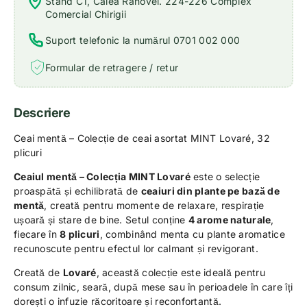
Stand C1, Calea Rahovei. 224-226 Complex
Comercial Chirigii
Suport telefonic la numărul 0701 002 000
Formular de retragere / retur
Descriere
Ceai mentă – Colecție de ceai asortat MINT Lovaré, 32
plicuri
Ceaiul mentă – Colecția MINT Lovaré
este o selecție
proaspătă și echilibrată de
ceaiuri din plante pe bază de
mentă
, creată pentru momente de relaxare, respirație
ușoară și stare de bine. Setul conține
4 arome naturale
,
fiecare în
8 plicuri
, combinând menta cu plante aromatice
recunoscute pentru efectul lor calmant și revigorant.
Creată de
Lovaré
, această colecție este ideală pentru
consum zilnic, seară, după mese sau în perioadele în care îți
dorești o infuzie răcoritoare și reconfortantă.