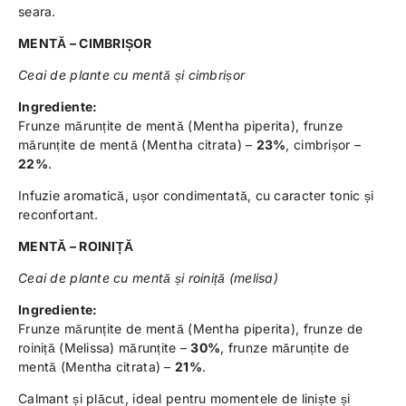
seara.
MENTĂ – CIMBRIȘOR
Ceai de plante cu mentă și cimbrișor
Ingrediente:
Frunze mărunțite de mentă (Mentha piperita), frunze
mărunțite de mentă (Mentha citrata) –
23%
, cimbrișor –
22%
.
Infuzie aromatică, ușor condimentată, cu caracter tonic și
reconfortant.
MENTĂ – ROINIȚĂ
Ceai de plante cu mentă și roiniță (melisa)
Ingrediente:
Frunze mărunțite de mentă (Mentha piperita), frunze de
roiniță (Melissa) mărunțite –
30%
, frunze mărunțite de
mentă (Mentha citrata) –
21%
.
Calmant și plăcut, ideal pentru momentele de liniște și