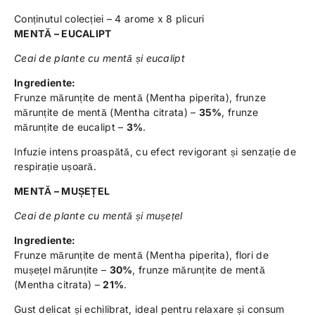
Conținutul colecției – 4 arome x 8 plicuri
MENTĂ – EUCALIPT
Ceai de plante cu mentă și eucalipt
Ingrediente:
Frunze mărunțite de mentă (Mentha piperita), frunze
mărunțite de mentă (Mentha citrata) –
35%
, frunze
mărunțite de eucalipt –
3%
.
Infuzie intens proaspătă, cu efect revigorant și senzație de
respirație ușoară.
MENTĂ – MUȘEȚEL
Ceai de plante cu mentă și mușețel
Ingrediente:
Frunze mărunțite de mentă (Mentha piperita), flori de
mușețel mărunțite –
30%
, frunze mărunțite de mentă
(Mentha citrata) –
21%
.
Gust delicat și echilibrat, ideal pentru relaxare și consum