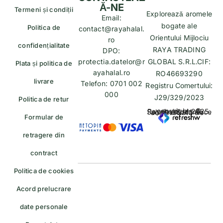
Ă-NE
Termeni și condiții
Explorează aromele
Email:
bogate ale
Politica de
contact@rayahalal.
Orientului Mijlociu
ro
confidențialitate
RAYA TRADING
DPO:
protectia.datelor@r
GLOBAL S.R.L.CIF:
Plata și politica de
ayahalal.ro
RO46693290
livrare
Telefon: 0701 002
Registru Comertului:
000
J29/329/2023
Politica de retur
copyrights © Rayahalal.ro 2025. Soluție eCommerce administrată de
Formular de
retragere din
contract
Politica de cookies
Acord prelucrare
date personale