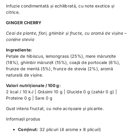
Infuzie condimentată și echilibrată, cu note exotice și
citrice.
GINGER CHERRY
Ceai de plante, flori, ghimbir și fructe, cu aromă de vișine –
conține stevia
Ingrediente:
Petale de hibiscus, lemongrass (25%), mere mărunțite
(18%), ghimbir mărunțit (15%), coajă de portocale (6%),
frunze de mentă (5%), frunze de stevia (2%), aromă
naturală de vișine.
Valori nutriționale / 100 g:
2 kcal / 10 kJ | Grăsimi 10 g | Glucide 0 g (zahăr 0 g) |
Proteine 0 g | Sare 0 g
Gust intens fructat, cu note acrișoare și picante.
Informații produs
Conținut:
32 plicuri (4 arome x 8 plicuri)