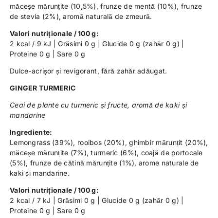
măceșe mărunțite (10,5%), frunze de mentă (10%), frunze
de stevia (2%), aromă naturală de zmeură.
Valori nutriționale / 100 g:
2 kcal / 9 kJ | Grăsimi 0 g | Glucide 0 g (zahăr 0 g) |
Proteine 0 g | Sare 0 g
Dulce-acrișor și revigorant, fără zahăr adăugat.
GINGER TURMERIC
Ceai de plante cu turmeric și fructe, aromă de kaki și
mandarine
Ingrediente:
Lemongrass (39%), rooibos (20%), ghimbir mărunțit (20%),
măceșe mărunțite (7%), turmeric (6%), coajă de portocale
(5%), frunze de cătină mărunțite (1%), arome naturale de
kaki și mandarine.
Valori nutriționale / 100 g:
2 kcal / 7 kJ | Grăsimi 0 g | Glucide 0 g (zahăr 0 g) |
Proteine 0 g | Sare 0 g