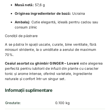
Masă netă:
57,6 g
Originea ingredientelor de bază:
Ucraina
Ambalaj:
Cutie elegantă, ideală pentru cadou sau
consum zilnic
Condiții de păstrare
A se păstra în spații uscate, curate, bine ventilate, fără
mirosuri stridente, la o umiditate a aerului de maximum
70%.
Ceaiul asortat cu ghimbir GINGER – Lovaré
este alegerea
perfectă pentru iubitorii de infuzii din plante cu caracter
tonic și arome intense, oferind varietate, ingrediente
naturale și confort într-un singur set.
Informații suplimentare
Greutate
0.100 kg