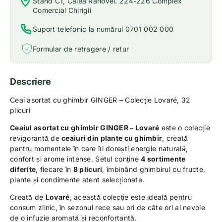
Stand C1, Calea Rahovei. 224-226 Complex
Comercial Chirigii
Suport telefonic la numărul 0701 002 000
Formular de retragere / retur
Descriere
Ceai asortat cu ghimbir GINGER – Colecție Lovaré, 32
plicuri
Ceaiul asortat cu ghimbir GINGER – Lovaré
este o colecție
revigorantă de
ceaiuri din plante cu ghimbir
, creată
pentru momentele în care îți dorești energie naturală,
confort și arome intense. Setul conține
4 sortimente
diferite
, fiecare în
8 plicuri
, îmbinând ghimbirul cu fructe,
plante și condimente atent selecționate.
Creată de
Lovaré
, această colecție este ideală pentru
consum zilnic, în sezonul rece sau ori de câte ori ai nevoie
de o infuzie aromată și reconfortantă.