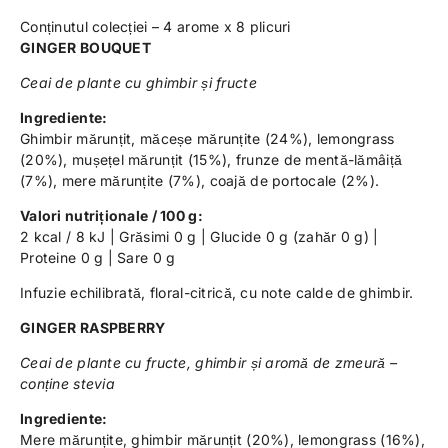
Conținutul colecției – 4 arome x 8 plicuri
GINGER BOUQUET
Ceai de plante cu ghimbir și fructe
Ingrediente:
Ghimbir mărunțit, măceșe mărunțite (24%), lemongrass
(20%), mușețel mărunțit (15%), frunze de mentă-lămâiță
(7%), mere mărunțite (7%), coajă de portocale (2%).
Valori nutriționale / 100 g:
2 kcal / 8 kJ | Grăsimi 0 g | Glucide 0 g (zahăr 0 g) |
Proteine 0 g | Sare 0 g
Infuzie echilibrată, floral-citrică, cu note calde de ghimbir.
GINGER RASPBERRY
Ceai de plante cu fructe, ghimbir și aromă de zmeură –
conține stevia
Ingrediente:
Mere mărunțite, ghimbir mărunțit (20%), lemongrass (16%),