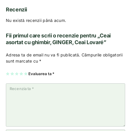
Recenzii
Nu există recenzii până acum.
Fii primul care scrii o recenzie pentru „Ceai
asortat cu ghimbir, GINGER, Ceai Lovaré”
Adresa ta de email nu va fi publicată.
Câmpurile obligatorii
sunt marcate cu
*
U
2
3
4
Evaluarea ta
5
*
na
di
di
di
di
di
n
n
n
n
n
5
5
5
5
5
st
st
st
st
st
el
el
el
el
el
e
e
e
e
e