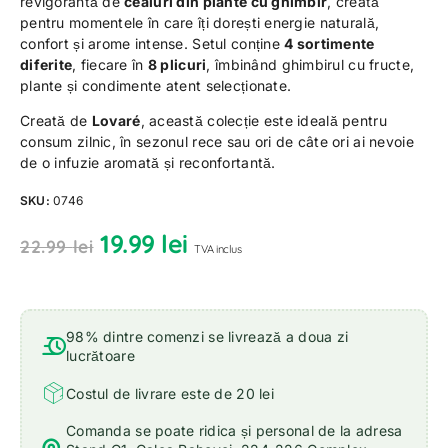
revigorantă de
ceaiuri din plante cu ghimbir
, creată
pentru momentele în care îți dorești energie naturală,
confort și arome intense. Setul conține
4 sortimente
diferite
, fiecare în
8 plicuri
, îmbinând ghimbirul cu fructe,
plante și condimente atent selecționate.
Creată de
Lovaré
, această colecție este ideală pentru
consum zilnic, în sezonul rece sau ori de câte ori ai nevoie
de o infuzie aromată și reconfortantă.
SKU:
0746
19.99
lei
22.99
lei
TVA inclus
98% dintre comenzi se livrează a doua zi
lucrătoare
Costul de livrare este de 20 lei
Comanda se poate ridica și personal de la adresa