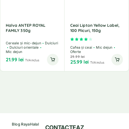
Halva ANTEP ROYAL
Ceai Lipton Yellow Label,
FAMILY 350g
100 Plicuri, 150g
Evaluat la
4.00
din 5
Cereale și mic-dejun
Dulciuri
Dulciuri orientale
Cafea și ceai
Mic dejun
Mic dejun
Oferte
29.99
lei
21.99
lei
TVA inclus
25.99
lei
TVA inclus
Blog RayaHalal
CONTACTEAZ