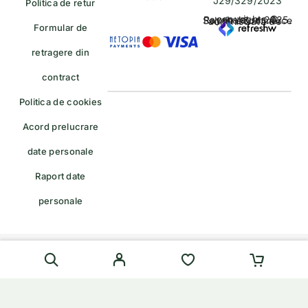
J29/329/2023
Politica de retur
copyrights © Rayahalal.ro 2025. Soluție eCommerce administrată de
Formular de
retragere din
contract
Politica de cookies
Acord prelucrare
date personale
Raport date
personale
Formular de retragere — trimiteți o cerere de retragere/retur
English
(
Engleză
)
Română