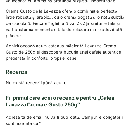
va încânta cu aroma sa profundă și gustul inconfundabil.
Crema Gusto de la Lavazza oferă o combinație perfectă
între robustă și arabică, cu o cremă bogată și o notă subtilă
de ciocolată. Fiecare înghițitură va răsfăța simțurile tale și
va transforma momentele tale de relaxare într-o adevărată
plăcere.
Achiziționează acum cafeaua măcinată Lavazza Crema
Gusto de 250g și descoperă bucuria unei cafele autentice,
preparată în confortul propriei case!
Recenzii
Nu există recenzii până acum.
Fii primul care scrii o recenzie pentru „Cafea
Lavazza Crema e Gusto 250g”
Adresa ta de email nu va fi publicată.
Câmpurile obligatorii
sunt marcate cu
*