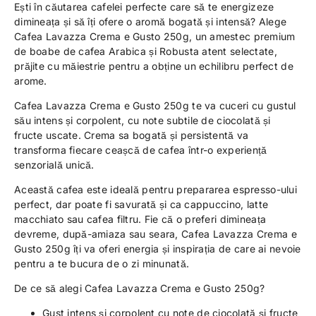
Ești în căutarea cafelei perfecte care să te energizeze
dimineața și să îți ofere o aromă bogată și intensă? Alege
Cafea Lavazza Crema e Gusto 250g, un amestec premium
de boabe de cafea Arabica și Robusta atent selectate,
prăjite cu măiestrie pentru a obține un echilibru perfect de
arome.
Cafea Lavazza Crema e Gusto 250g te va cuceri cu gustul
său intens și corpolent, cu note subtile de ciocolată și
fructe uscate. Crema sa bogată și persistentă va
transforma fiecare ceașcă de cafea într-o experiență
senzorială unică.
Această cafea este ideală pentru prepararea espresso-ului
perfect, dar poate fi savurată și ca cappuccino, latte
macchiato sau cafea filtru. Fie că o preferi dimineața
devreme, după-amiaza sau seara, Cafea Lavazza Crema e
Gusto 250g îți va oferi energia și inspirația de care ai nevoie
pentru a te bucura de o zi minunată.
De ce să alegi Cafea Lavazza Crema e Gusto 250g?
Gust intens și corpolent cu note de ciocolată și fructe