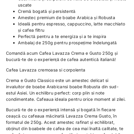
uscate
Cremă bogată și persistentă
Amestec premium de boabe Arabica și Robusta
Ideală pentru espresso, cappuccino, latte macchiato
și cafea filtru
Perfectă pentru a te energiza și a te inspira
Ambalaj de 250g pentru prospețime îndelungată
Comandă acum Cafea Lavazza Crema e Gusto 250g și
bucură-te de o experiență de cafea autentică italiană!
Cafea Lavazza cremoasa si corpolenta
Crema e Gusto Classico este un amestec delicat si
invaluitor de boabe Arabicansi boabe Robusta din sud-
estul Asiei. Un echilibru perfect: corp plin si note
condimentate. Cafeaua ideala pentru orice moment al zilei.
Bucură-te de o experiență intensă și bogată în fiecare
ceașcă cu cafeaua măcinată Lavazza Crema Gusto, în
formatul de 250g. Acest amestec rafinat și echilibrat,
obținut din boabele de cafea de cea mai înaltă calitate, te