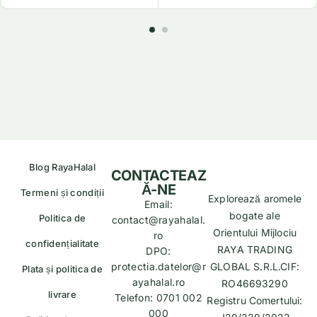
Blog RayaHalal
CONTACTEAZ
Ă-NE
Termeni și condiții
Explorează aromele
Email:
bogate ale
Politica de
contact@rayahalal.
Orientului Mijlociu
ro
confidențialitate
RAYA TRADING
DPO:
protectia.datelor@r
GLOBAL S.R.L.CIF:
Plata și politica de
ayahalal.ro
RO46693290
livrare
Telefon: 0701 002
Registru Comertului:
000