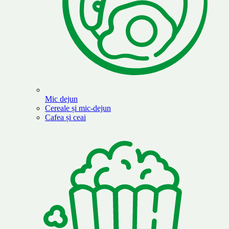
Mic dejun
Cereale și mic-dejun
Cafea și ceai