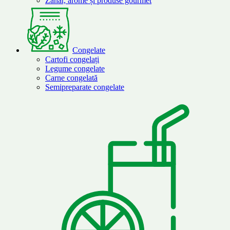
Zahăr, arome și produse gourmet
Congelate
Cartofi congelați
Legume congelate
Carne congelată
Semipreparate congelate