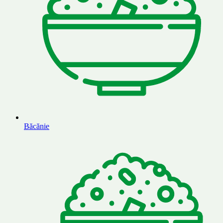
Băcănie