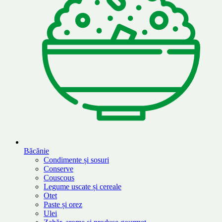
Băcănie
Condimente și sosuri
Conserve
Couscous
Legume uscate și cereale
Otet
Paste și orez
Ulei