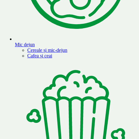
Mic dejun
Cereale și mic-dejun
Cafea și ceai