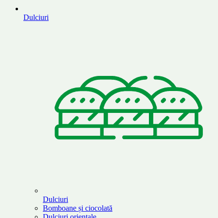
Dulciuri
Dulciuri
Bomboane și ciocolată
Dulciuri orientale