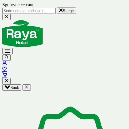
Spune-ne ce cauți
Șterge
Back