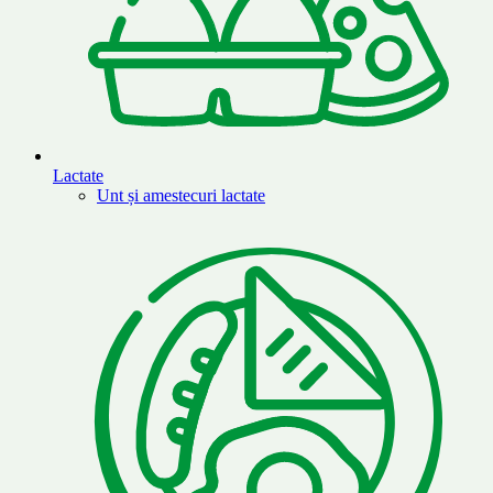
Lactate
Unt și amestecuri lactate