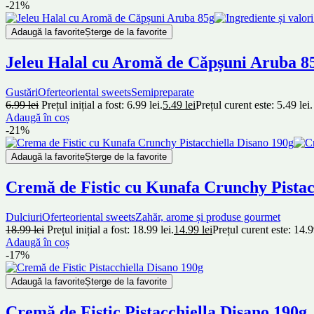
-21%
Adaugă la favorite
Șterge de la favorite
Jeleu Halal cu Aromă de Căpșuni Aruba 8
Gustări
Oferte
oriental sweets
Semipreparate
6.99
lei
Prețul inițial a fost: 6.99 lei.
5.49
lei
Prețul curent este: 5.49 lei.
Adaugă în coș
-21%
Adaugă la favorite
Șterge de la favorite
Cremă de Fistic cu Kunafa Crunchy Pistac
Dulciuri
Oferte
oriental sweets
Zahăr, arome și produse gourmet
18.99
lei
Prețul inițial a fost: 18.99 lei.
14.99
lei
Prețul curent este: 14.9
Adaugă în coș
-17%
Adaugă la favorite
Șterge de la favorite
Cremă de Fistic Pistacchiella Disano 190g