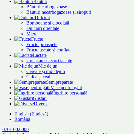
Băuturi
Băuturi carbogazoase
Băuturi necarbogazoase și siropuri
Dulciuri
Bomboane și ciocolată
Dulciuri orientale
Miere
Fructe
Fructe proaspete
Fructe uscate și confiate
Lactate
Unt și amestecuri lactate
Mic dejun
Cereale și mic-dejun
Cafea și ceai
Semipreparate
Vase pentru gătit
Îngrijire personală
Gustări
Diverse
English
(
Engleză
)
Română
0701 002 000