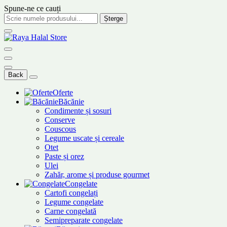
Spune-ne ce cauți
Șterge
Back
Oferte
Băcănie
Condimente și sosuri
Conserve
Couscous
Legume uscate și cereale
Otet
Paste și orez
Ulei
Zahăr, arome și produse gourmet
Congelate
Cartofi congelați
Legume congelate
Carne congelată
Semipreparate congelate