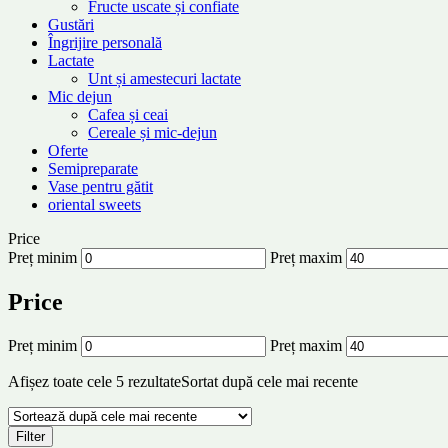
Fructe uscate și confiate
Gustări
Îngrijire personală
Lactate
Unt și amestecuri lactate
Mic dejun
Cafea și ceai
Cereale și mic-dejun
Oferte
Semipreparate
Vase pentru gătit
oriental sweets
Price
Preț minim
Preț maxim
Price
Preț minim
Preț maxim
Afișez toate cele 5 rezultate
Sortat după cele mai recente
Filter