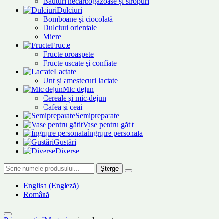
Băuturi necarbogazoase și siropuri
Dulciuri
Bomboane și ciocolată
Dulciuri orientale
Miere
Fructe
Fructe proaspete
Fructe uscate și confiate
Lactate
Unt și amestecuri lactate
Mic dejun
Cereale și mic-dejun
Cafea și ceai
Semipreparate
Vase pentru gătit
Îngrijire personală
Gustări
Diverse
Șterge
English
(
Engleză
)
Română