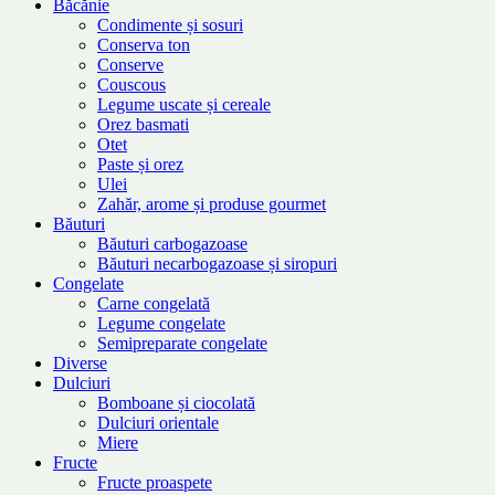
Băcănie
Condimente și sosuri
Conserva ton
Conserve
Couscous
Legume uscate și cereale
Orez basmati
Otet
Paste și orez
Ulei
Zahăr, arome și produse gourmet
Băuturi
Băuturi carbogazoase
Băuturi necarbogazoase și siropuri
Congelate
Carne congelată
Legume congelate
Semipreparate congelate
Diverse
Dulciuri
Bomboane și ciocolată
Dulciuri orientale
Miere
Fructe
Fructe proaspete