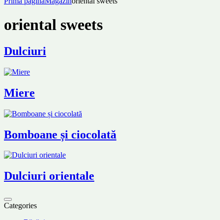
Prima pagină
Magazin
oriental sweets
oriental sweets
Dulciuri
Miere
Bomboane și ciocolată
Dulciuri orientale
Categories