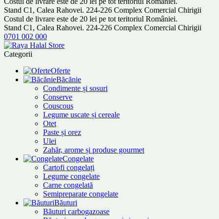
Costul de livrare este de 20 lei pe tot teritoriul României.
Stand C1, Calea Rahovei. 224-226 Complex Comercial Chirigii
Costul de livrare este de 20 lei pe tot teritoriul României.
Stand C1, Calea Rahovei. 224-226 Complex Comercial Chirigii
0701 002 000
Categorii
Oferte
Băcănie
Condimente și sosuri
Conserve
Couscous
Legume uscate și cereale
Otet
Paste și orez
Ulei
Zahăr, arome și produse gourmet
Congelate
Cartofi congelați
Legume congelate
Carne congelată
Semipreparate congelate
Băuturi
Băuturi carbogazoase