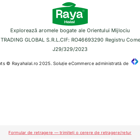
Explorează aromele bogate ale Orientului Mijlociu
TRADING GLOBAL S.R.L.CIF: RO46693290 Registru Comer
J29/329/2023
hts © Rayahalal.ro 2025. Soluție eCommerce administrată de
Formular de retragere — trimiteți o cerere de retragere/retur