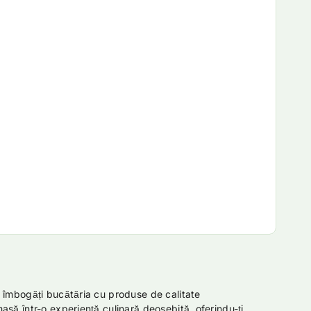
și îmbogăți bucătăria cu produse de calitate
asă într-o experiență culinară deosebită, oferindu-ți