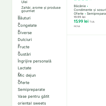
Ulei
Băcănie
Zahăr, arome și produse
Condimente și sosur
gourmet
Oferte
Semiprepara
19.99
lei
Băuturi
15.99
lei
TVA
Congelate
inclus
Diverse
Dulciuri
Fructe
Gustări
Îngrijire personală
Lactate
Mic dejun
Oferte
Semipreparate
Vase pentru gătit
oriental sweets