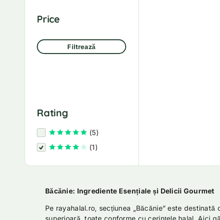
Price
Filtrează
Rating
Evaluat la
5
din 5
(5)
Evaluat la
4
din 5
(1)
Băcănie: Ingrediente Esențiale și Delicii Gourmet
Pe rayahalal.ro, secțiunea „Băcănie” este destinată c
superioară, toate conforme cu cerințele halal. Aici g