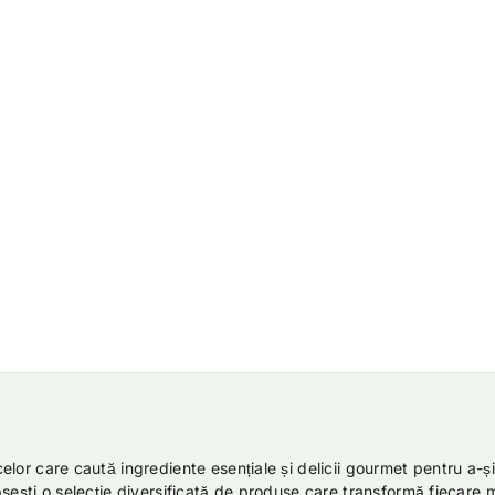
elor care caută ingrediente esențiale și delicii gourmet pentru a-
ăsești o selecție diversificată de produse care transformă fiecare m