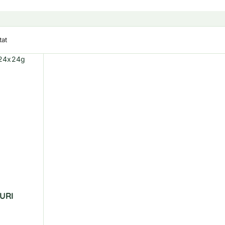
tat
URI
.00
din 5