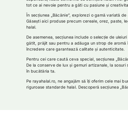
tot ce ai nevoie pentru a găti cu pasiune și creativita
În secțiunea „Băcănie”, explorezi o gamă variată de 
Găsești aici produse precum cereale, orez, paste, le
halal.
De asemenea, secțiunea include o selecție de uleiuri
gătit, prăjit sau pentru a adăuga un strop de aromă în
încredere care garantează calitate și autenticitate.
Pentru cei care caută ceva special, secțiunea „Băcăn
De la conserve de lux și gemuri artizanale, la sosuri
în bucătăria ta.
Pe rayahalal.ro, ne angajăm să îți oferim cele mai b
riguroase standarde halal. Descoperă secțiunea „Băcă