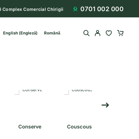
0701 002 000
6 Complex Comercial Chirigii
English
(
Engleză
)
Română
Conserve
Couscous
Legume Usca
Cereale