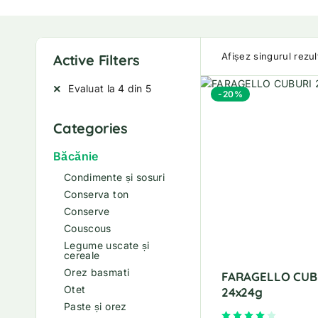
Afișez singurul rezul
Active Filters
Evaluat la 4 din 5
-20%
Categories
Băcănie
Condimente și sosuri
Conserva ton
Conserve
Couscous
Legume uscate și
cereale
Orez basmati
FARAGELLO CUB
Otet
24x24g
Paste și orez
Evaluat la
4