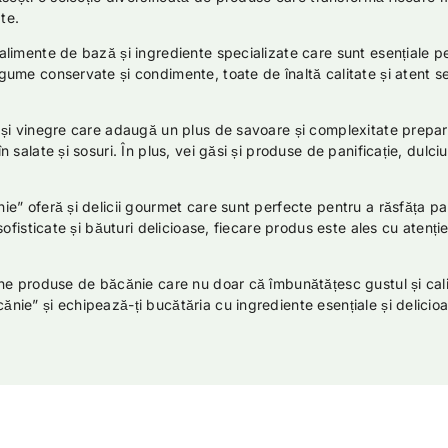
te.
alimente de bază și ingrediente specializate care sunt esențiale p
gume conservate și condimente, toate de înaltă calitate și atent se
 și vinegre care adaugă un plus de savoare și complexitate prepara
 salate și sosuri. În plus, vei găsi și produse de panificație, dulc
ie” oferă și delicii gourmet care sunt perfecte pentru a răsfăța pa
 sofisticate și băuturi delicioase, fiecare produs este ales cu aten
une produse de băcănie care nu doar că îmbunătățesc gustul și cali
nie” și echipează-ți bucătăria cu ingrediente esențiale și delicioa