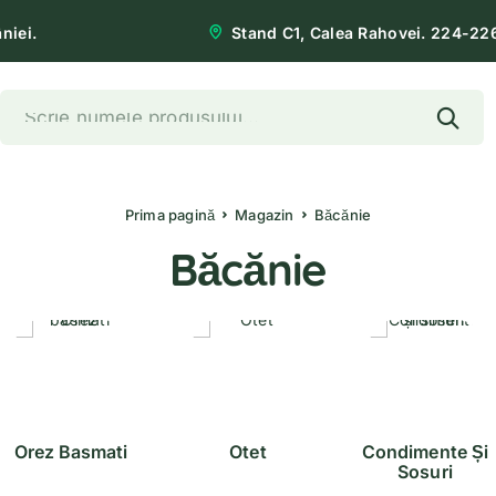
niei.
Stand C1, Calea Rahovei. 224-22
Prima pagină
Magazin
Băcănie
Băcănie
Orez Basmati
Otet
Condimente Și
Sosuri